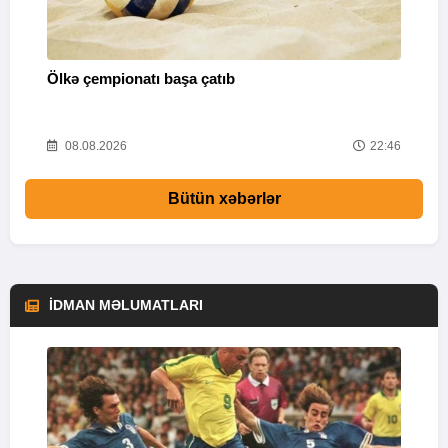
Ölkə çempionatı başa çatıb
T
37
08.08.2026
22:46
Bütün xəbərlər
İDMAN MƏLUMATLARI