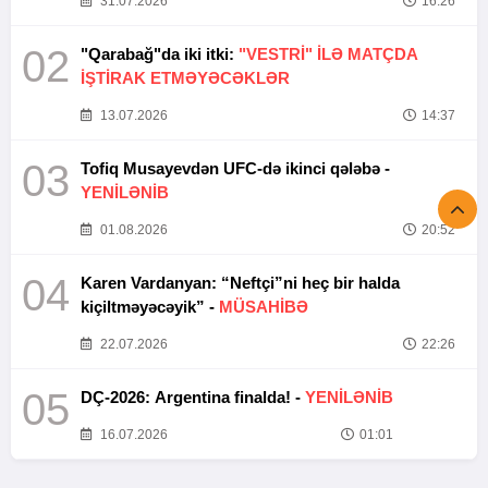
31.07.2026
16:26
02
"Qarabağ"da iki itki:
"VESTRİ" İLƏ MATÇDA
İŞTİRAK ETMƏYƏCƏKLƏR
13.07.2026
14:37
03
Tofiq Musayevdən UFC-də ikinci qələbə -
YENİLƏNİB
01.08.2026
20:52
04
Karen Vardanyan: “Neftçi”ni heç bir halda
kiçiltməyəcəyik” -
MÜSAHİBƏ
22.07.2026
22:26
05
DÇ-2026: Argentina finalda! -
YENİLƏNİB
16.07.2026
01:01