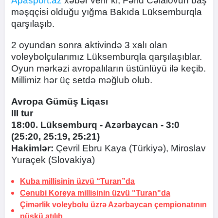
Apasport.az
xəbər verir ki, Fərid Cəlalovun baş
məşqçisi olduğu yığma Bakıda Lüksemburqla
qarşılaşıb.
2 oyundan sonra aktivində 3 xalı olan
voleybolçularımız Lüksemburqla qarşılaşıblar.
Oyun mərkəzi avropalıların üstünlüyü ilə keçib.
Millimiz hər üç setdə məğlub olub.
Avropa Gümüş Liqası
III tur
18:00. Lüksemburq - Azərbaycan - 3:0
(25:20, 25:19, 25:21)
Hakimlər:
Çevril Ebru Kaya (Türkiyə), Miroslav
Yuraçek (Slovakiya)
Kuba millisinin üzvü “Turan”da
Cənubi Koreya millisinin üzvü "Turan"da
Çimərlik voleybolu üzrə Azərbaycan çempionatının
püşkü atılıb