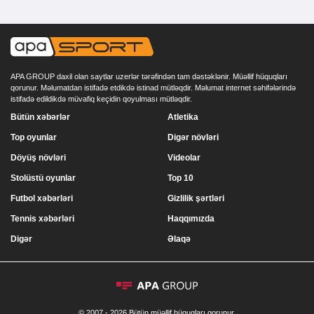
APA GROUP daxil olan saytlar uzerlər tərəfindən tam dəstəklənir. Müəllif hüquqları
qorunur. Məlumatdan istifadə etdikdə istinad mütləqdir. Məlumat internet səhifələrində
istifadə edildikdə müvafiq keçidin qoyulması mütləqdir.
Bütün xəbərlər
Atletika
Top oyunlar
Digər növləri
Döyüş növləri
Videolar
Stolüstü oyunlar
Top 10
Futbol xəbərləri
Gizlilik şərtləri
Tennis xəbərləri
Haqqımızda
Digər
Əlaqə
© 2007 - 2026 Bütün müəllif hüquqları qorunur.