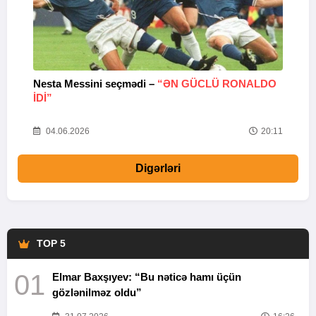
Nesta Messini seçmədi –
“ƏN GÜCLÜ RONALDO
“
IDI”
V
20
04.06.2026
20:11
Digərləri
TOP 5
01
Elmar Baxşıyev: “Bu nəticə hamı üçün
gözlənilməz oldu”