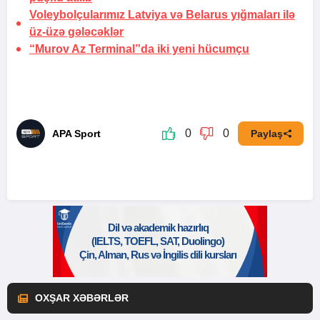
Voleybolçularımız Latviya və Belarus yığmaları ilə
üz-üzə gələcəklər
“Murov Az Terminal”da iki yeni hücumçu
0
0
APA Sport
Paylaş
OXŞAR XƏBƏRLƏR