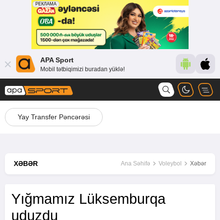
APA Sport
Mobil tətbiqimizi buradan yüklə!
Yay Transfer Pəncərəsi
XƏBƏR
Ana Səhifə
Voleybol
Xəbər
Yığmamız Lüksemburqa
uduzdu