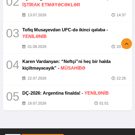
02
İŞTİRAK ETMƏYƏCƏKLƏR
13.07.2026
14:37
03
Tofiq Musayevdən UFC-də ikinci qələbə -
YENİLƏNİB
01.08.2026
20:52
04
Karen Vardanyan: “Neftçi”ni heç bir halda
kiçiltməyəcəyik” -
MÜSAHİBƏ
22.07.2026
22:26
05
DÇ-2026: Argentina finalda! -
YENİLƏNİB
16.07.2026
01:01