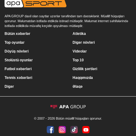
APA GROUP daxil olan saytlar uzerlər tərəfindən tam dəstəklənir. Müəllif hüquqları
qorunur. Məlumatdan istifadə etdikdə istinad mütləqdir. Məlumat internet səhifələrində
istifadə edildikdə müvafiq keçidin qoyulması mütləqdir.
Bütün xəbərlər
Atletika
Top oyunlar
Digər növləri
Döyüş növləri
Videolar
Stolüstü oyunlar
Top 10
Futbol xəbərləri
Gizlilik şərtləri
Tennis xəbərləri
Haqqımızda
Digər
Əlaqə
© 2007 - 2026 Bütün müəllif hüquqları qorunur.