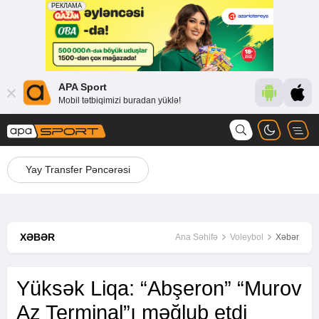
APA Sport
Mobil tətbiqimizi buradan yüklə!
Yay Transfer Pəncərəsi
XƏBƏR
Ana Səhifə
Voleybol
Xəbər
Yüksək Liqa: “Abşeron” “Murov
Az Terminal”ı məğlub etdi