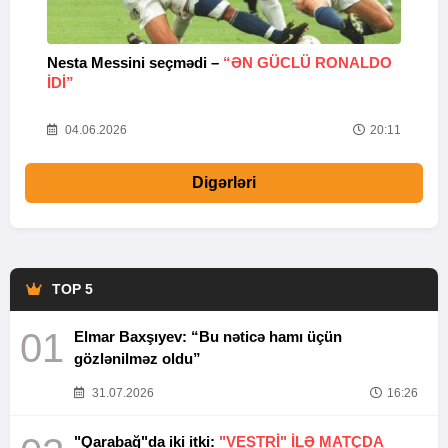
Nesta Messini seçmədi –
“ƏN GÜCLÜ RONALDO
“
IDI”
V
20
04.06.2026
20:11
Digərləri
TOP 5
01
Elmar Baxşıyev: “Bu nəticə hamı üçün
gözlənilməz oldu”
31.07.2026
16:26
"Qarabağ"da iki itki:
"VESTRİ" İLƏ MATÇDA