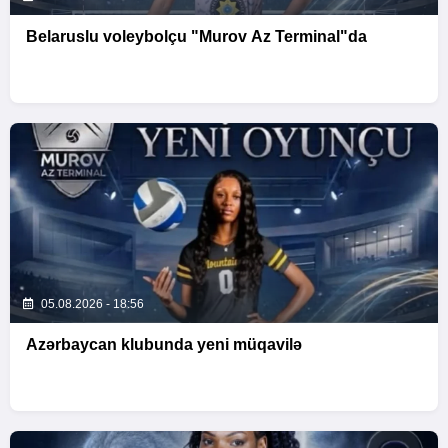
Belaruslu voleybolçu "Murov Az Terminal"da
05.08.2026 - 18:56
Azərbaycan klubunda yeni müqavilə