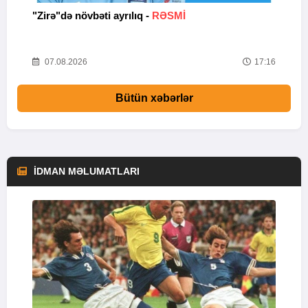
b
"Zirə"də növbəti ayrılıq -
RƏSMİ
B
47
07.08.2026
17:16
Bütün xəbərlər
İDMAN MƏLUMATLARI