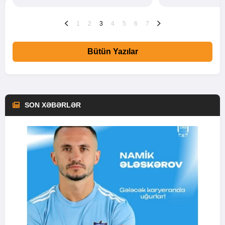
1
2
3
4
5
6
7
Bütün Yazılar
SON XƏBƏRLƏR