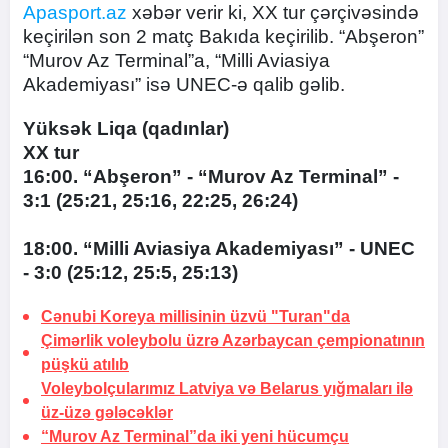
Apasport.az
xəbər verir ki, XX tur çərçivəsində
keçirilən son 2 matç Bakıda keçirilib. “Abşeron”
“Murov Az Terminal”a, “Milli Aviasiya
Akademiyası” isə UNEC-ə qalib gəlib.
Yüksək Liqa (qadınlar)
XX tur
16:00. “Abşeron” - “Murov Az Terminal” -
3:1 (25:21, 25:16, 22:25, 26:24)
18:00. “Milli Aviasiya Akademiyası” - UNEC
- 3:0 (25:12, 25:5, 25:13)
Cənubi Koreya millisinin üzvü "Turan"da
Çimərlik voleybolu üzrə Azərbaycan çempionatının
püşkü atılıb
Voleybolçularımız Latviya və Belarus yığmaları ilə
üz-üzə gələcəklər
“Murov Az Terminal”da iki yeni hücumçu