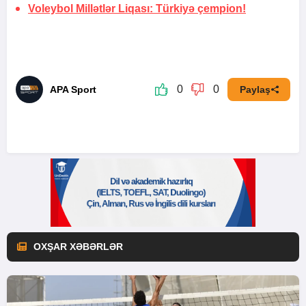
Voleybol Millətlər Liqası:
Türkiyə çempion!
0
0
APA Sport
Paylaş
OXŞAR XƏBƏRLƏR