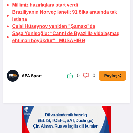
Millimiz hazırlıqlara start verdi
Braziliyanın Norveç lənəti:
91 ölkə arasında tək
istisna
Cəlal Hüseynov yenidən "Şamaxı"da
Saşa Yunisoğlu: “Canni de Byazi ilə vidalaşmaq
ehtimalı böyükdür” -
MÜSAHİBƏ
0
0
APA Sport
Paylaş