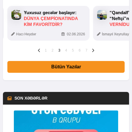
Yuxusuz gecələr başlayır:
“Qandalf”
DÜNYA ÇEMPIONATINDA
“Neftçi”ni
KIM FAVORITDIR?
VERNİDUB
TOXUNUŞ
Hacı Heydər
02.06.2026
İsmayıl Xeyrullaye
1
2
3
4
5
6
7
Bütün Yazılar
SON XƏBƏRLƏR