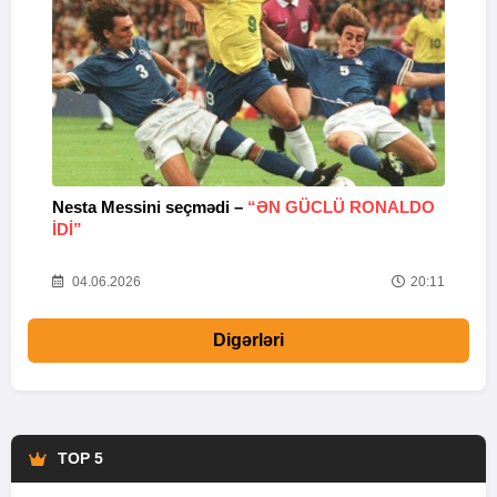
Nesta Messini seçmədi –
“ƏN GÜCLÜ RONALDO
“
IDI”
V
20
04.06.2026
20:11
Digərləri
TOP 5