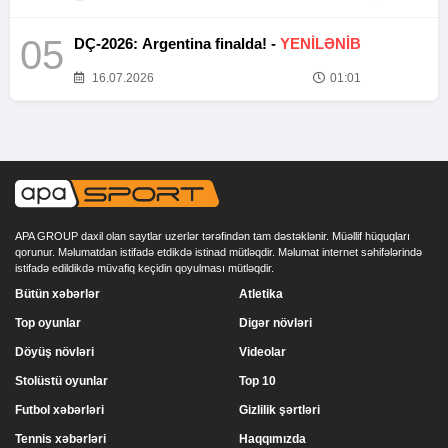
05
DÇ-2026: Argentina finalda! -
YENİLƏNİB
16.07.2026
01:01
APA GROUP daxil olan saytlar uzerlər tərəfindən tam dəstəklənir. Müəllif hüquqları
qorunur. Məlumatdan istifadə etdikdə istinad mütləqdir. Məlumat internet səhifələrində
istifadə edildikdə müvafiq keçidin qoyulması mütləqdir.
Bütün xəbərlər
Atletika
Top oyunlar
Digər növləri
Döyüş növləri
Videolar
Stolüstü oyunlar
Top 10
Futbol xəbərləri
Gizlilik şərtləri
Tennis xəbərləri
Haqqımızda