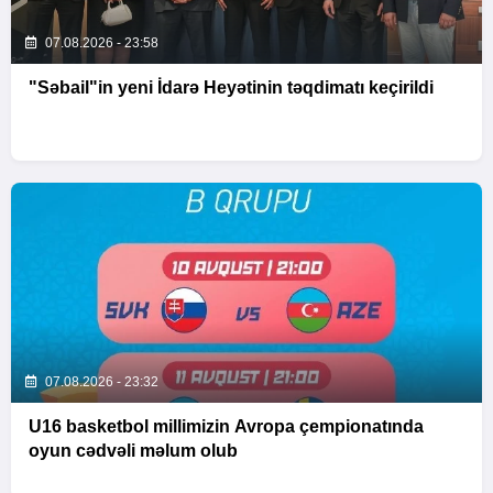
07.08.2026 - 23:58
"Səbail"in yeni İdarə Heyətinin təqdimatı keçirildi
07.08.2026 - 23:32
U16 basketbol millimizin Avropa çempionatında
oyun cədvəli məlum olub