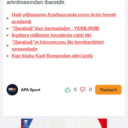
artırılmasından ibarətdir.
Haiti yığmasının Azərbaycanla oyun üçün heyəti
açıqlanıb
"Qarabağ"dan darmadağın -
YENİLƏNİB
İngiltərə millisinin heyətində
ciddi itki
“Qarabağ”ın hücumçusu ilin bombardirləri
sırasındadır
Kipr klubu Kadi Borqesdən
əlini üzdü
0
0
APA Sport
Paylaş