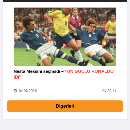
Nesta Messini seçmədi –
“ƏN GÜCLÜ RONALDO
“
IDI”
V
20
04.06.2026
20:11
Digərləri