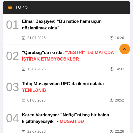
TOP 5
01
Elmar Baxşıyev: “Bu nəticə hamı üçün
gözlənilməz oldu”
31.07.2026
16:26
02
"Qarabağ"da iki itki:
"VESTRİ" İLƏ MATÇDA
İŞTİRAK ETMƏYƏCƏKLƏR
13.07.2026
14:37
03
Tofiq Musayevdən UFC-də ikinci qələbə -
YENİLƏNİB
01.08.2026
20:52
04
Karen Vardanyan: “Neftçi”ni heç bir halda
kiçiltməyəcəyik” -
MÜSAHİBƏ
22.07.2026
22:26