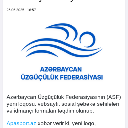
25.06.2025 - 16:57
Azərbaycan Üzgüçülük Federasiyasının (ASF)
yeni loqosu, vebsaytı, sosial şəbəkə səhifələri
və idmançı formaları təqdim olunub.
Apasport.az
xəbər verir ki, yeni loqo,