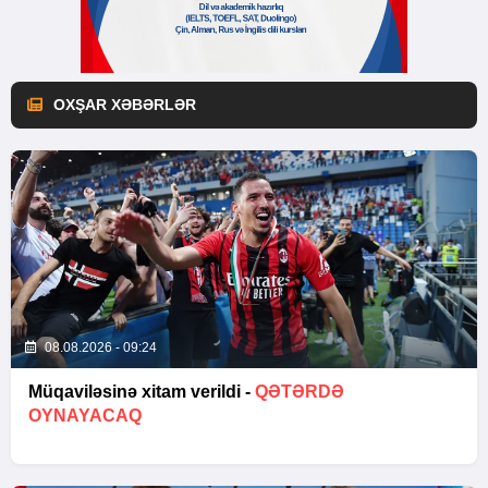
OXŞAR XƏBƏRLƏR
08.08.2026 - 09:24
Müqaviləsinə xitam verildi -
QƏTƏRDƏ
OYNAYACAQ