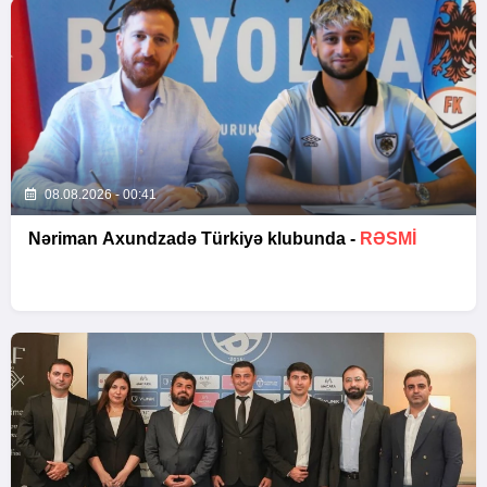
08.08.2026 - 00:41
Nəriman Axundzadə Türkiyə klubunda -
RƏSMİ