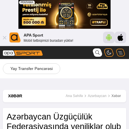
APA Sport
Mobil tətbiqimizi buradan yüklə!
Yay Transfer Pəncərəsi
XƏBƏR
Ana Səhifə
Azərbaycan
Xəbər
Azərbaycan Üzgüçülük
Federasiyasında yeniliklər olub