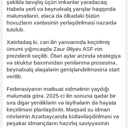
şəkildə tanışlıq üçün imkanlar yaradacaq.
Habelə yerli və beynəlxalq yarışlar haqqında
məlumatların, eləcə də ölkədəki bütün
hovuzların xəritəsinin yerləşdirilməsi nəzərdə
tutulub.
Xatırladaq ki, cari ilin yanvarında keçirilmiş
ümumi yığıncaqda Zaur Əliyev ASF-nin
prezidenti seçilib. Ötən aylar ərzində strategiya
və struktur baxımından yenilənmə prosesinə,
beynəlxalq əlaqələrin genişləndirilməsinə start
verilib.
Federasiyanın mətbuat xidmətinin yaydığı
məlumata görə, 2025-ci ilin sonuna qədər bir
sıra digər yeniliklərin və layihələrin də həyata
keçirilməsi planlaşdırılır. Məqsəd su idman
növlərinin Azərbaycanda kütləviləşdirilməsi və
peşəkar idmançıların hazırlıq səviyyəsinin