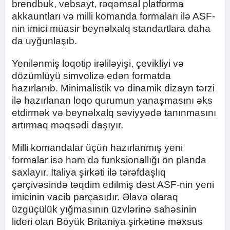
brendbuk, vebsayt, rəqəmsal platforma
akkauntları və milli komanda formaları ilə ASF-
nin imici müasir beynəlxalq standartlara daha
da uyğunlaşıb.
Yenilənmiş loqotip irəliləyişi, çevikliyi və
dözümlüyü simvolizə edən formatda
hazırlanıb. Minimalistik və dinamik dizayn tərzi
ilə hazırlanan loqo qurumun yanaşmasını əks
etdirmək və beynəlxalq səviyyədə tanınmasını
artırmaq məqsədi daşıyır.
Milli komandalar üçün hazırlanmış yeni
formalar isə həm də funksionallığı ön planda
saxlayır. İtaliya şirkəti ilə tərəfdaşlıq
çərçivəsində təqdim edilmiş dəst ASF-nin yeni
imicinin vacib parçasıdır. Əlavə olaraq
üzgüçülük yığmasının üzvlərinə sahəsinin
lideri olan Böyük Britaniya şirkətinə məxsus