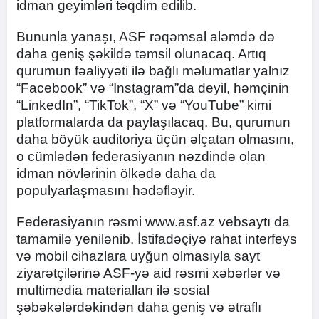
idman geyimləri təqdim edilib.
Bununla yanaşı, ASF rəqəmsal aləmdə də
daha geniş şəkildə təmsil olunacaq. Artıq
qurumun fəaliyyəti ilə bağlı məlumatlar yalnız
“Facebook” və “Instagram”da deyil, həmçinin
“LinkedIn”, “TikTok”, “X” və “YouTube” kimi
platformalarda da paylaşılacaq. Bu, qurumun
daha böyük auditoriya üçün əlçatan olmasını,
o cümlədən federasiyanın nəzdində olan
idman növlərinin ölkədə daha da
populyarlaşmasını hədəfləyir.
Federasiyanın rəsmi www.asf.az vebsaytı da
tamamilə yenilənib. İstifadəçiyə rahat interfeys
və mobil cihazlara uyğun olmasıyla sayt
ziyarətçilərinə ASF-yə aid rəsmi xəbərlər və
multimedia materialları ilə sosial
şəbəkələrdəkindən daha geniş və ətraflı