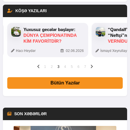
KÖŞƏ YAZILARI
Yuxusuz gecələr başlayır:
“Qandalf”
DÜNYA ÇEMPIONATINDA
“Neftçi”ni
KIM FAVORITDIR?
VERNİDUB
TOXUNUŞ
Hacı Heydər
02.06.2026
İsmayıl Xeyrullaye
1
2
3
4
5
6
7
Bütün Yazılar
SON XƏBƏRLƏR