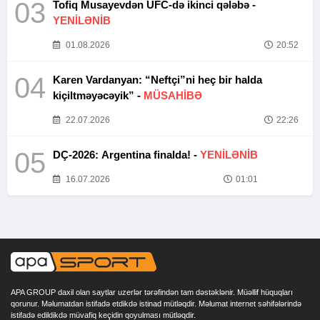
03
Tofiq Musayevdən UFC-də ikinci qələbə -
YENİLƏNİB
01.08.2026
20:52
04
Karen Vardanyan: “Neftçi”ni heç bir halda
kiçiltməyəcəyik” -
MÜSAHİBƏ
22.07.2026
22:26
05
DÇ-2026: Argentina finalda! -
YENİLƏNİB
16.07.2026
01:01
APA GROUP daxil olan saytlar uzerlər tərəfindən tam dəstəklənir. Müəllif hüquqları
qorunur. Məlumatdan istifadə etdikdə istinad mütləqdir. Məlumat internet səhifələrində
istifadə edildikdə müvafiq keçidin qoyulması mütləqdir.