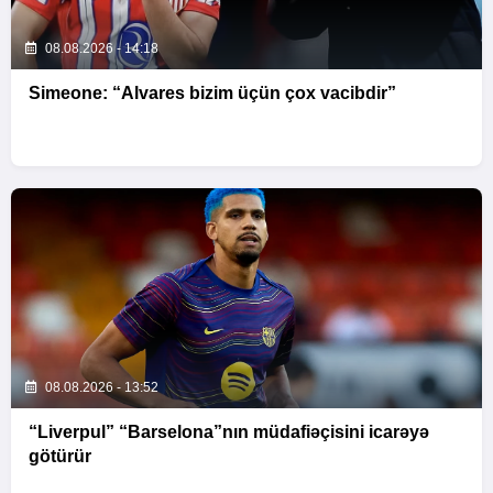
08.08.2026 - 14:18
Simeone: “Alvares bizim üçün çox vacibdir”
08.08.2026 - 13:52
“Liverpul” “Barselona”nın müdafiəçisini icarəyə
götürür