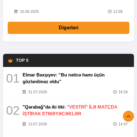
10.06.2026
12:08
Digərləri
TOP 5
01
Elmar Baxşıyev: “Bu nəticə hamı üçün
gözlənilməz oldu”
31.07.2026
16:26
02
"Qarabağ"da iki itki:
"VESTRİ" İLƏ MATÇDA
İŞTİRAK ETMƏYƏCƏKLƏR
13.07.2026
14:37