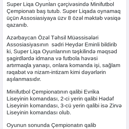
Super Liqa Oyunları çərçivəsində Minifutbol
Çempionatı baş tutub. Super Liqada oynamaq
üçün Assosiasiyaya üzv 8 özəl məktəb vəsiqə
qazanıb.
Azərbaycan Özəl Təhsil Müəssisələri
Assosiasiyasının sədri Heydər Eminli bildirib
ki, Super Liqa Oyunlarının təşkilində məqsəd
şagirdlərdə idmana və futbola həvəsi
artırmaqla yanaşı, onlara komanda işi, sağlam
rəqabət və nizam-intizam kimi dəyərlərin
aşılanmasıdır.
Minifutbol Çempionatının qalibi Evrika
Liseyinin komandası, 2-ci yerin qalibi Hədəf
Liseyinin komandası, 3-cü yerin qalibi isə Zirvə
Liseyinin komandası olub.
Oyunun sonunda Çempionatın qalib