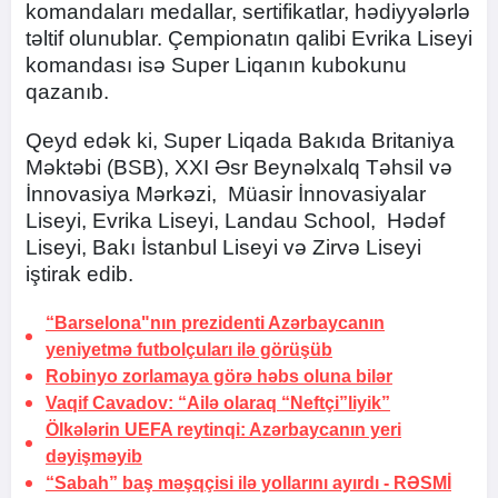
komandaları medallar, sertifikatlar, hədiyyələrlə
təltif olunublar. Çempionatın qalibi Evrika Liseyi
komandası isə Super Liqanın kubokunu
qazanıb.
Qeyd edək ki, Super Liqada Bakıda Britaniya
Məktəbi (BSB), XXI Əsr Beynəlxalq Təhsil və
İnnovasiya Mərkəzi, Müasir İnnovasiyalar
Liseyi, Evrika Liseyi, Landau School, Hədəf
Liseyi, Bakı İstanbul Liseyi və Zirvə Liseyi
iştirak edib.
“Barselona"nın prezidenti Azərbaycanın
yeniyetmə futbolçuları ilə görüşüb
Robinyo zorlamaya görə
həbs oluna bilər
Vaqif Cavadov: “Ailə olaraq “Neftçi”liyik”
Ölkələrin UEFA reytinqi:
Azərbaycanın yeri
dəyişməyib
“Sabah” baş məşqçisi ilə yollarını ayırdı -
RƏSMİ