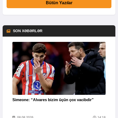
Bütün Yazılar
SON XƏBƏRLƏR
Simeone: “Alvares bizim üçün çox vacibdir”
“
g
08.08.2026
14:18