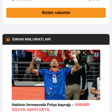
Bütün xəbərlər
İDMAN MƏLUMATLARI
Haitinin formasında Polşa bayrağı –
SƏBƏBI
M
DIZAYN SƏHVI DEYIL
k