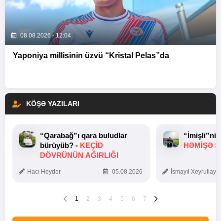
08.08.2026 - 12:04
Yaponiya millisinin üzvü “Kristal Pelas”da
KÖŞƏ YAZILARI
“Qarabağ”ı qara buludlar
“İmişli”ni
bürüyüb? -
KEÇID
HƏMIŞƏ Ş
DÖVRÜNÜN AĞIRLIĞI
Hacı Heydər
05.08.2026
İsmayıl Xeyrullaye
1
2
3
4
5
6
7