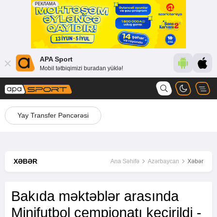
APA Sport
Mobil tətbiqimizi buradan yüklə!
Yay Transfer Pəncərəsi
XƏBƏR
Ana Səhifə
Azərbaycan
Xəbər
Bakıda məktəblər arasında
Minifutbol çempionatı keçirildi -