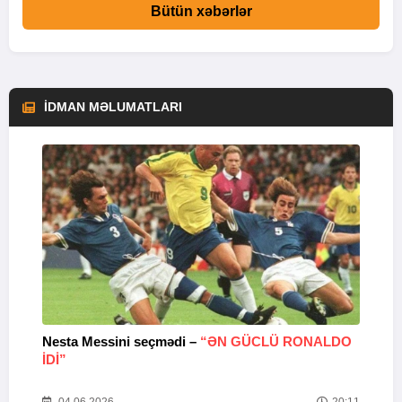
Bütün xəbərlər
İDMAN MƏLUMATLARI
Nesta Messini seçmədi –
“ƏN GÜCLÜ RONALDO
“
IDI”
V