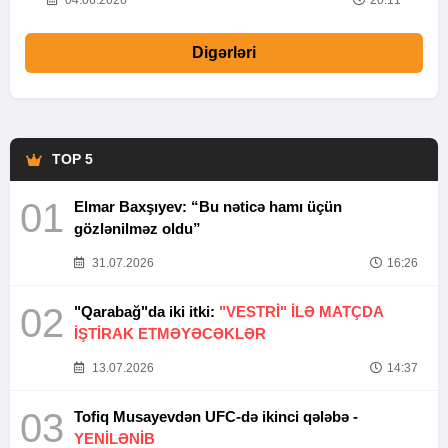
20
04.06.2026
20:11
Digərləri
TOP 5
01
Elmar Baxşıyev: “Bu nəticə hamı üçün
gözlənilməz oldu”
31.07.2026
16:26
02
"Qarabağ"da iki itki:
"VESTRİ" İLƏ MATÇDA
İŞTİRAK ETMƏYƏCƏKLƏR
13.07.2026
14:37
03
Tofiq Musayevdən UFC-də ikinci qələbə -
YENİLƏNİB