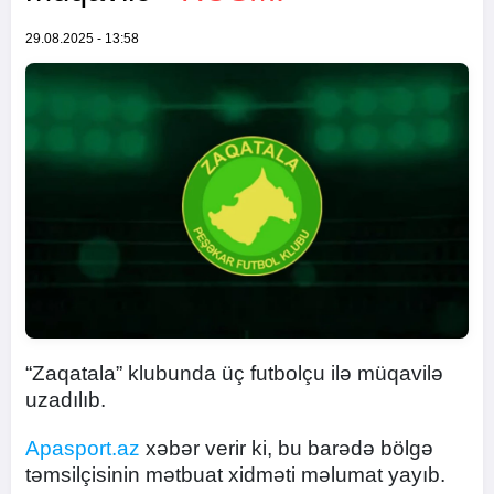
29.08.2025 - 13:58
“Zaqatala” klubunda üç futbolçu ilə müqavilə
uzadılıb.
Apasport.az
xəbər verir ki, bu barədə bölgə
təmsilçisinin mətbuat xidməti məlumat yayıb.