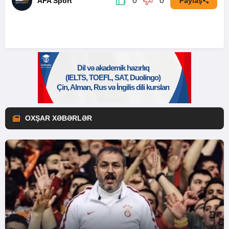
0
0
APA Sport
Paylaş
OXŞAR XƏBƏRLƏR