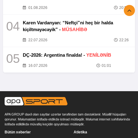
01.08.2026
20:52
04
Karen Vardanyan: “Neftçi”ni heç bir halda
kiçiltməyəcəyik” -
MÜSAHİBƏ
22.07.2026
22:26
05
DÇ-2026: Argentina finalda! -
YENİLƏNİB
16.07.2026
01:01
APA GROUP daxil olan saytlar uzerlər tərəfindən tam dəstəklənir. Müəllif hüquqları
qorunur. Məlumatdan istifadə etdikdə istinad mütləqdir. Məlumat internet səhifələrində
istifadə edildikdə müvafiq keçidin qoyulması mütləqdir.
Bütün xəbərlər
Atletika