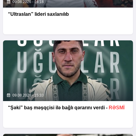
09.08.2026 - 16:18
“Ultraslan” lideri saxlanılıb
09.08.2026 - 15:33
“Şəki” baş məşqçisi ilə bağlı qərarını verdi -
RƏSMİ