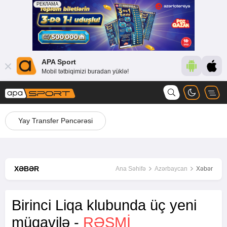
APA Sport
Mobil tətbiqimizi buradan yüklə!
Yay Transfer Pəncərəsi
XƏBƏR
Ana Səhifə
Azərbaycan
Xəbər
Birinci Liqa klubunda üç yeni
müqavilə -
RƏSMİ