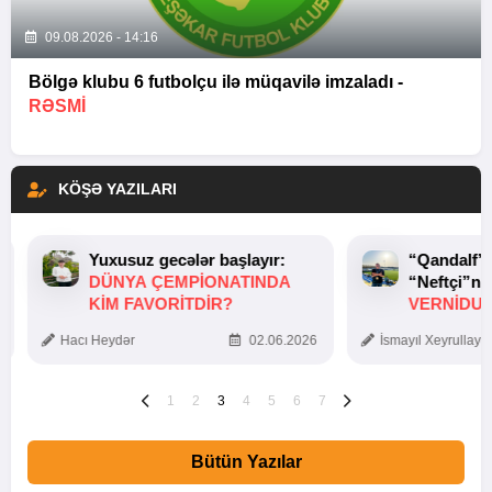
09.08.2026 - 14:16
Bölgə klubu 6 futbolçu ilə müqavilə imzaladı -
RƏSMİ
KÖŞƏ YAZILARI
Yuxusuz gecələr başlayır:
“Qandalf”
DÜNYA ÇEMPIONATINDA
“Neftçi”ni
KIM FAVORITDIR?
VERNİDUB
TOXUNUŞ
Hacı Heydər
02.06.2026
İsmayıl Xeyrullaye
1
2
3
4
5
6
7
Bütün Yazılar