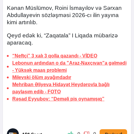
Kənan Müslümov, Roini İsmayılov və Sərxan
Abdullayevin sözləşməsi 2026-cı ilin yayına
kimi artırılıb.
Qeyd edək ki, “Zaqatala” I Liqada mübarizə
aparacaq.
“Neftçi” 3 xalı 3 qolla qazandı -
VİDEO
Lebonun ardından o da "Araz-Naxçıvan"a gəlmədi
-
Yüksək maaş problemi
Milevski ölüm
ayağındadır
Mehriban Əliyeva Hidayət Heydərovla bağlı
paylaşım edib -
FOTO
Rəşad Eyyubov: “Deməli pis oynamışıq”