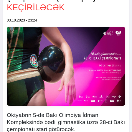
KEÇIRILƏCƏK
03.10.2023 - 23:24
Oktyabrın 5-də Bakı Olimpiya İdman
Kompleksində bədii gimnastika üzrə 28-ci Bakı
çempionatı start götürəcək.