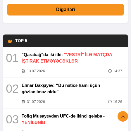
Digərləri
TOP 5
01
"Qarabağ"da iki itki:
"VESTRİ" İLƏ MATÇDA
İŞTİRAK ETMƏYƏCƏKLƏR
13.07.2026
14:37
02
Elmar Baxşıyev: “Bu nəticə hamı üçün
gözlənilməz oldu”
31.07.2026
16:26
03
Tofiq Musayevdən UFC-də ikinci qələbə -
YENİLƏNİB