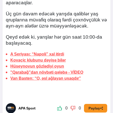
aparacaqlar.
Üç gün davam edəcək yarışda qaliblər yaş
qruplarına müvafiq olaraq fərdi çoxnövçülük və
ayrı-ayrı alətlər üzrə müəyyənləşəcək.
Qeyd edək ki, yarışlar hər gün saat 10:00-da
başlayacaq.
A Seriyası: “Napoli” xal itirdi
Kovaçiç klubunu dəyişə bilər
Hüseynovun
gözlədiyi oyun
"Qarabağ"dan növbəti qələbə -
VİDEO
Van Basten: “O, əsl
ağlayan uşaqdır”
0
0
APA Sport
Paylaş