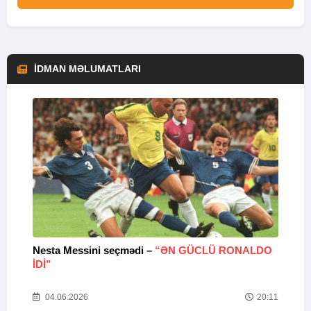
İDMAN MƏLUMATLARI
Nesta Messini seçmədi –
“ƏN GÜCLÜ RONALDO
“
IDI”
V
20
04.06.2026
20:11