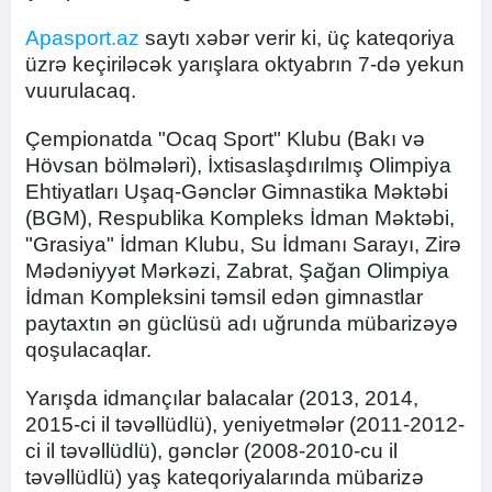
Apasport.az
saytı xəbər verir ki, üç kateqoriya
üzrə keçiriləcək yarışlara oktyabrın 7-də yekun
vuurulacaq.
Çempionatda "Ocaq Sport" Klubu (Bakı və
Hövsan bölmələri), İxtisaslaşdırılmış Olimpiya
Ehtiyatları Uşaq-Gənclər Gimnastika Məktəbi
(BGM), Respublika Kompleks İdman Məktəbi,
"Grasiya" İdman Klubu, Su İdmanı Sarayı, Zirə
Mədəniyyət Mərkəzi, Zabrat, Şağan Olimpiya
İdman Kompleksini təmsil edən gimnastlar
paytaxtın ən güclüsü adı uğrunda mübarizəyə
qoşulacaqlar.
Yarışda idmançılar balacalar (2013, 2014,
2015-ci il təvəllüdlü), yeniyetmələr (2011-2012-
ci il təvəllüdlü), gənclər (2008-2010-cu il
təvəllüdlü) yaş kateqoriyalarında mübarizə