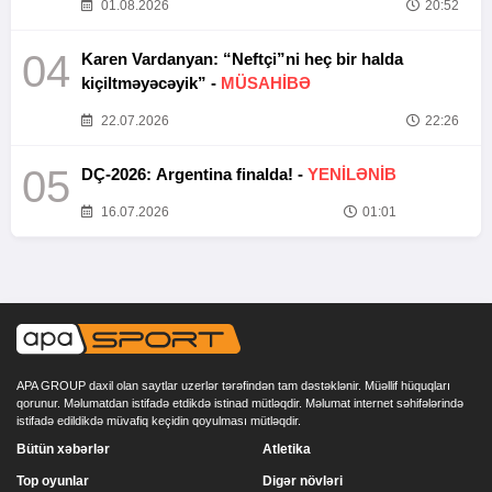
01.08.2026
20:52
04
Karen Vardanyan: “Neftçi”ni heç bir halda
kiçiltməyəcəyik” -
MÜSAHİBƏ
22.07.2026
22:26
05
DÇ-2026: Argentina finalda! -
YENİLƏNİB
16.07.2026
01:01
APA GROUP daxil olan saytlar uzerlər tərəfindən tam dəstəklənir. Müəllif hüquqları
qorunur. Məlumatdan istifadə etdikdə istinad mütləqdir. Məlumat internet səhifələrində
istifadə edildikdə müvafiq keçidin qoyulması mütləqdir.
Bütün xəbərlər
Atletika
Top oyunlar
Digər növləri