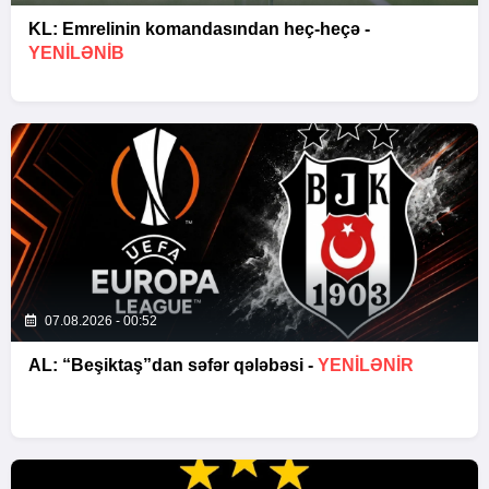
KL: Emrelinin komandasından heç-heçə -
YENİLƏNİB
07.08.2026 - 00:52
AL: “Beşiktaş”dan səfər qələbəsi -
YENİLƏNİR