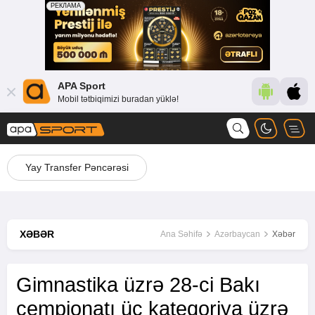
APA Sport
Mobil tətbiqimizi buradan yüklə!
Yay Transfer Pəncərəsi
XƏBƏR
Ana Səhifə
Azərbaycan
Xəbər
Gimnastika üzrə 28-ci Bakı
çempionatı üç kateqoriya üzrə