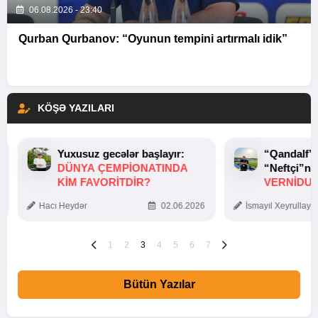
06.08.2026 - 23:40
Qurban Qurbanov: “Oyunun tempini artırmalı idik”
KÖŞƏ YAZILARI
Yuxusuz gecələr başlayır:
“Qandalf”
DÜNYA ÇEMPIONATINDA
“Neftçi”ni
KIM FAVORITDIR?
VERNİDUB
TOXUNUŞ
Hacı Heydər
02.06.2026
İsmayıl Xeyrullaye
1
2
3
4
5
6
7
Bütün Yazılar