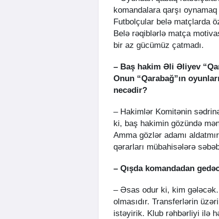
komandalara qarşı oynamaq ö
Futbolçular belə matçlarda öz
Belə rəqiblərlə matça motiv
bir az gücümüz çatmadı.
– Baş hakim Əli Əliyev “Q
Onun “Qarabağ”ın oyunları
necədir?
– Hakimlər Komitənin sədrin
ki, baş hakimin gözündə mənə 
Amma gözlər adamı aldatmır.
qərarları mübahisələrə səbəb
– Qışda komandadan gedəcə
– Əsas odur ki, kim gələcək
olmasıdır. Transferlərin üzər
istəyirik. Klub rəhbərliyi ilə