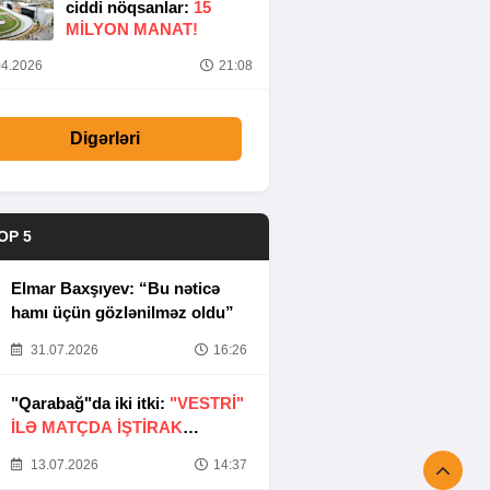
ciddi nöqsanlar:
15
MILYON MANAT!
4.2026
21:08
Digərləri
OP 5
Elmar Baxşıyev: “Bu nəticə
hamı üçün gözlənilməz oldu”
31.07.2026
16:26
"Qarabağ"da iki itki:
"VESTRİ"
İLƏ MATÇDA İŞTİRAK
ETMƏYƏCƏKLƏR
13.07.2026
14:37