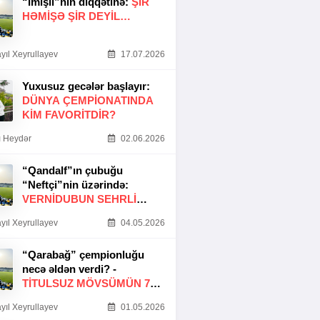
“İmişli”nin diqqətinə:
ŞIR
HƏMIŞƏ ŞIR DEYIL…
yıl Xeyrullayev
17.07.2026
Yuxusuz gecələr başlayır:
DÜNYA ÇEMPIONATINDA
KIM FAVORITDIR?
 Heydər
02.06.2026
“Qandalf”ın çubuğu
“Neftçi”nin üzərində:
VERNİDUBUN SEHRLİ
TOXUNUŞU
yıl Xeyrullayev
04.05.2026
“Qarabağ” çempionluğu
necə əldən verdi? -
TITULSUZ MÖVSÜMÜN 7
SƏBƏBI
yıl Xeyrullayev
01.05.2026