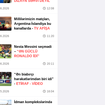
DIZAYN SƏHVI DEYIL
6.2026
12:08
Millilərimizin matçları,
Argentina-İslandiya bu
kanallarda -
TV AFİŞA
6.2026
11:20
Nesta Messini seçmədi
–
“ƏN GÜCLÜ
RONALDO IDI”
6.2026
20:11
“Ən biabırçı
hərəkətlərimdən biri idi”
-
ETIRAF -
VİDEO
5.2026
16:04
İdman komplekslərində