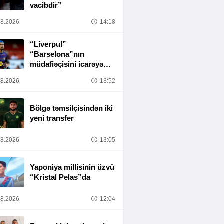
vacibdir”
8.2026
14:18
“Liverpul”
“Barselona”nın
müdafiəçisini icarəyə
götürür
8.2026
13:52
Bölgə təmsilçisindən iki
yeni transfer
8.2026
13:05
Yaponiya millisinin üzvü
“Kristal Pelas”da
8.2026
12:04