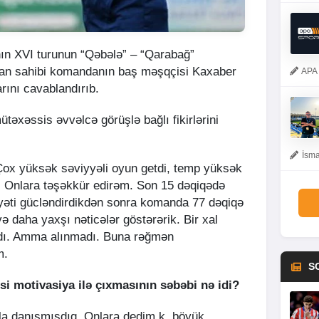
ın XVI turunun “Qəbələ” – “Qarabağ”
an sahibi komandanın baş məşqçisi Kaxaber
APA 
arını cavablandırıb.
ütəxəssis əvvəlcə görüşlə bağlı fikirlərini
İsma
 Çox yüksək səviyyəli oyun getdi, temp yüksək
 Onlara təşəkkür edirəm. Son 15 dəqiqədə
yəti gücləndirdikdən sonra komanda 77 dəqiqə
ə daha yaxşı nəticələr göstərərik. Bir xal
rdı. Amma alınmadı. Buna rəğmən
m.
S
i motivasiya ilə çıxmasının səbəbi nə idi?
la danışmışdıq. Onlara dedim k, böyük