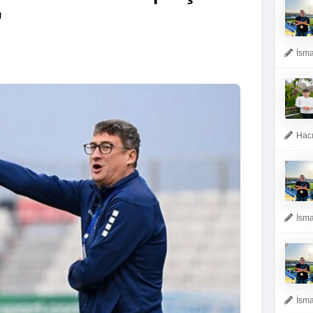
"
İsma
Hacı
İsma
İsma