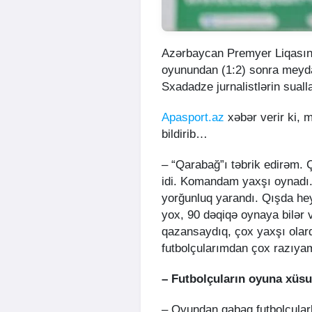
Azərbaycan Premyer Liqasın
oyunundan (1:2) sonra meyd
Sxadadze jurnalistlərin suall
Apasport.az
xəbər verir ki, m
bildirib…
– “Qarabağ”ı təbrik edirəm.
idi. Komandam yaxşı oynadı.
yorğunluq yarandı. Qışda he
yox, 90 dəqiqə oynaya bilər v
qazansaydıq, çox yaxşı ola
futbolçularımdan çox razıya
– Futbolçuların oyuna xüsus
– Oyundan qabaq futbolçular