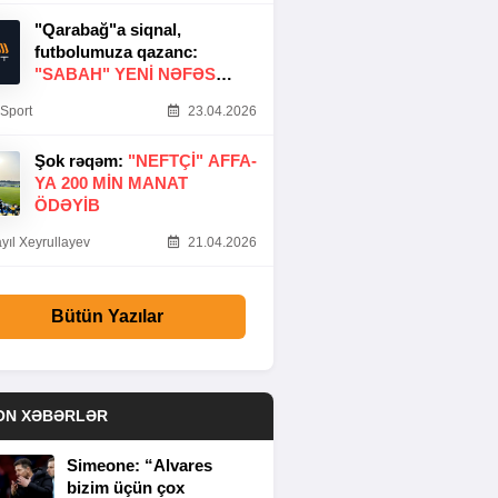
"Qarabağ"a siqnal,
futbolumuza qazanc:
"SABAH" YENI NƏFƏS
GƏTIRDI
Sport
23.04.2026
Şok rəqəm:
"NEFTÇI" AFFA-
YA 200 MIN MANAT
ÖDƏYIB
yıl Xeyrullayev
21.04.2026
Bütün Yazılar
ON XƏBƏRLƏR
Simeone: “Alvares
bizim üçün çox