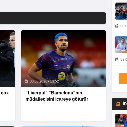
08.0
08.0
08.08.2026 - 13:52
 çox
“Liverpul” “Barselona”nın
müdafiəçisini icarəyə götürür
İ