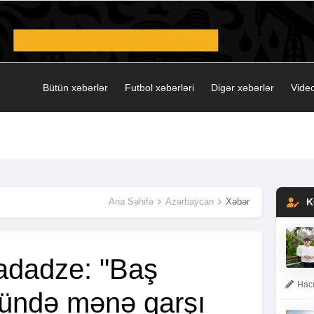
Bütün xəbərlər
Futbol xəbərləri
Digər xəbərlər
Video
Ana Səhifə
Azərbaycan
Xəbər
K
adadze: "Baş
Hacı
ündə mənə qarşı