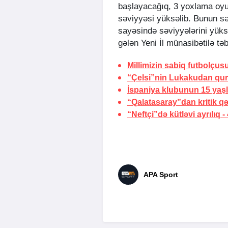
başlayacağıq, 3 yoxlama oyu
səviyyəsi yüksəlib. Bunun sə
sayəsində səviyyələrini yüks
gələn Yeni İl münasibətilə tə
Millimizin sabiq futbolçus
“Çelsi”nin Lukakudan
qur
İspaniya klubunun 15 yaşl
“Qalatasaray”dan kritik q
“Neftçi”də kütləvi ayrılıq
-
APA Sport