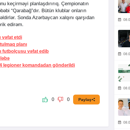
nu keçirməyi planlaşdırırıq. Çempionatın
bəbi “Qarabağ”dır. Bütün klublar onların
əldirlər. Sonda Azərbaycan xalqını qarşıdan
08.0
brik edirəm.
u
vəfat etdi
tulmaq planı
ı futbolçusu vəfat edib
08.0
ələbə
 4 legioner komandadan göndərildi
08.0
0
0
Paylaş
08.0