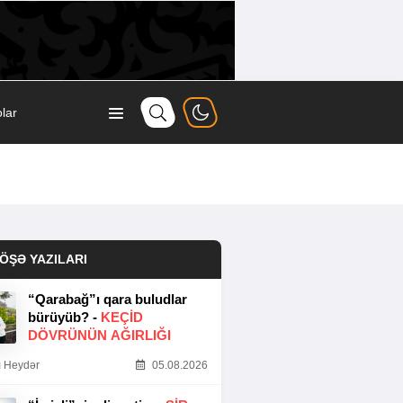
lar
ÖŞƏ YAZILARI
“Qarabağ”ı qara buludlar
bürüyüb? -
KEÇID
DÖVRÜNÜN AĞIRLIĞI
 Heydər
05.08.2026