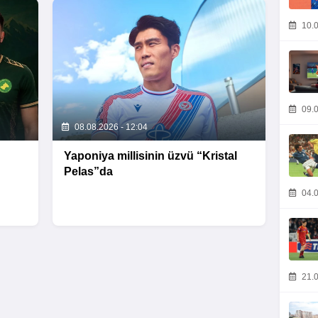
10.0
09.0
08.08.2026 - 12:04
Yaponiya millisinin üzvü “Kristal
Pelas”da
04.0
21.0