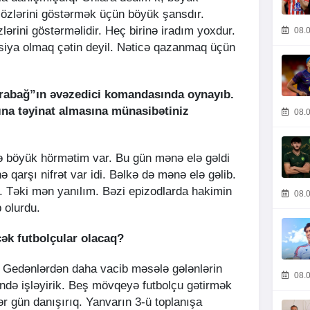
zlərini göstərmək üçün böyük şansdır.
lərini göstərməlidir. Heç birinə iradım yoxdur.
08.0
asiya olmaq çətin deyil. Nəticə qazanmaq üçün
arabağ”ın əvəzedici komandasında oynayıb.
na təyinat almasına münasibətiniz
08.0
ə böyük hörmətim var. Bu gün mənə elə gəldi
qarşı nifrət var idi. Bəlkə də mənə elə gəlib.
 Təki mən yanılım. Bəzi epizodlarda hakimin
08.0
 olurdu.
k futbolçular olacaq?
. Gedənlərdən daha vacib məsələ gələnlərin
08.0
ində işləyirik. Beş mövqeyə futbolçu gətirmək
 hər gün danışırıq. Yanvarın 3-ü toplanışa