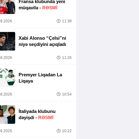
Fransa klubunda yeni
müqavilə -
RƏSMİ
8.2026
11:38
Xabi Alonso “Çelsi”ni
niyə seçdiyini açıqladı
8.2026
11:26
Premyer Liqadan La
Liqaya
8.2026
10:54
İtaliyada klubunu
dəyişdi -
RƏSMİ
8.2026
10:22