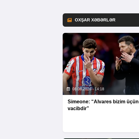
OXŞAR XƏBƏRLƏR
08.08.2026 - 14:18
Simeone: “Alvares bizim üçün
vacibdir”