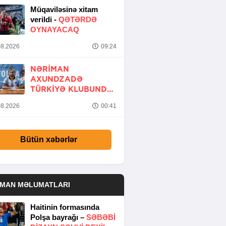
Müqaviləsinə xitam
verildi -
QƏTƏRDƏ
OYNAYACAQ
8.2026
09:24
NƏRIMAN
AXUNDZADƏ
TÜRKIYƏ KLUBUNDA
-
RƏSMİ
8.2026
00:41
Bütün xəbərlər
DMAN MƏLUMATLARI
Haitinin formasında
Polşa bayrağı –
SƏBƏBI