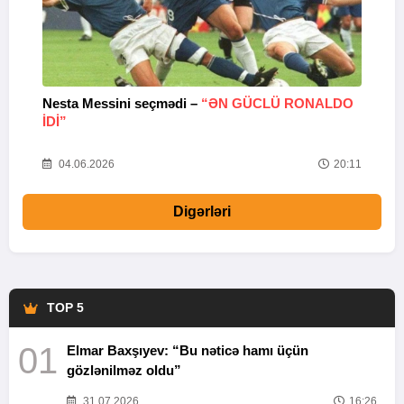
Nesta Messini seçmədi –
“ƏN GÜCLÜ RONALDO
“
IDI”
V
20
04.06.2026
20:11
Digərləri
TOP 5
01
Elmar Baxşıyev: “Bu nəticə hamı üçün
gözlənilməz oldu”
31.07.2026
16:26