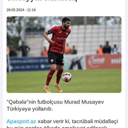
28.05.2024 - 11:18
"Qəbələ"nin futbolçusu Murad Musayev
Türkiyəyə yollanıb.
Apasport.az
xəbər verir ki, təcrübəli müdafiəçi