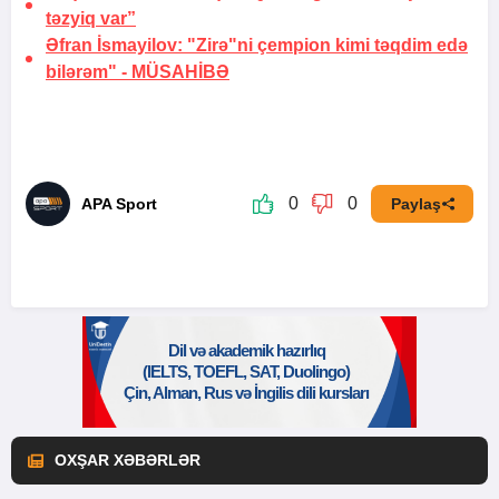
təzyiq var”
Əfran İsmayilov: "Zirə"ni çempion kimi təqdim edə
bilərəm" -
MÜSAHİBƏ
0
0
APA Sport
Paylaş
OXŞAR XƏBƏRLƏR