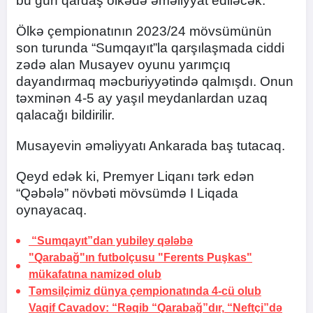
bu gün qardaş ölkədə əməliyyat ediləcək.
Ölkə çempionatının 2023/24 mövsümünün
son turunda “Sumqayıt”la qarşılaşmada ciddi
zədə alan Musayev oyunu yarımçıq
dayandırmaq məcburiyyətində qalmışdı. Onun
təxminən 4-5 ay yaşıl meydanlardan uzaq
qalacağı bildirilir.
Musayevin əməliyyatı Ankarada baş tutacaq.
Qeyd edək ki, Premyer Liqanı tərk edən
“Qəbələ” növbəti mövsümdə I Liqada
oynayacaq.
“Sumqayıt”dan yubiley
qələbə
"Qarabağ"ın futbolçusu "Ferents Puşkas"
mükafatına namizəd olub
Təmsilçimiz dünya çempionatında 4-cü olub
Vaqif Cavadov: “Rəqib “Qarabağ”dır,
“Neftçi”də