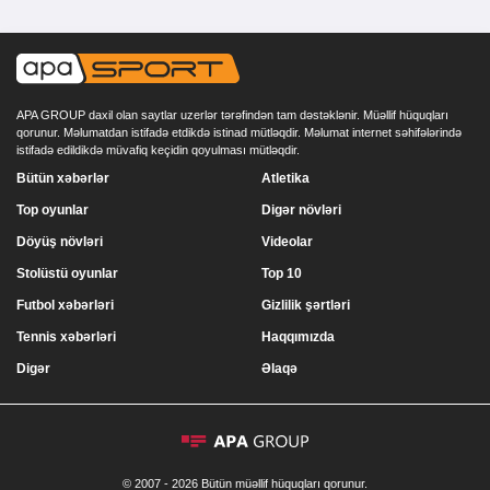
APA GROUP daxil olan saytlar uzerlər tərəfindən tam dəstəklənir. Müəllif hüquqları
qorunur. Məlumatdan istifadə etdikdə istinad mütləqdir. Məlumat internet səhifələrində
istifadə edildikdə müvafiq keçidin qoyulması mütləqdir.
Bütün xəbərlər
Atletika
Top oyunlar
Digər növləri
Döyüş növləri
Videolar
Stolüstü oyunlar
Top 10
Futbol xəbərləri
Gizlilik şərtləri
Tennis xəbərləri
Haqqımızda
Digər
Əlaqə
© 2007 - 2026 Bütün müəllif hüquqları qorunur.