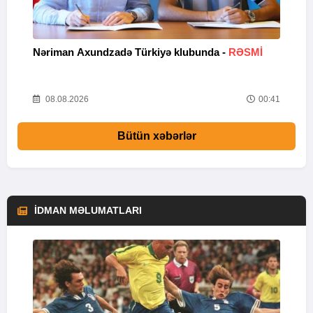
Nəriman Axundzadə Türkiyə klubunda -
RƏSMİ
"
24
08.08.2026
00:41
Bütün xəbərlər
İDMAN MƏLUMATLARI