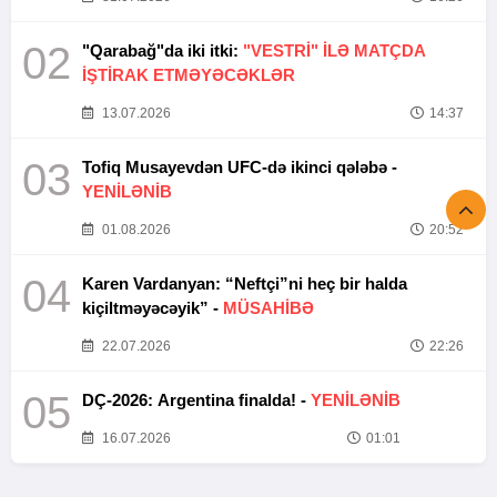
02
"Qarabağ"da iki itki:
"VESTRİ" İLƏ MATÇDA
İŞTİRAK ETMƏYƏCƏKLƏR
13.07.2026
14:37
03
Tofiq Musayevdən UFC-də ikinci qələbə -
YENİLƏNİB
01.08.2026
20:52
04
Karen Vardanyan: “Neftçi”ni heç bir halda
kiçiltməyəcəyik” -
MÜSAHİBƏ
22.07.2026
22:26
05
DÇ-2026: Argentina finalda! -
YENİLƏNİB
16.07.2026
01:01