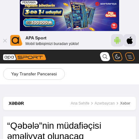
APA Sport
Mobil tətbiqimizi buradan yüklə!
Yay Transfer Pəncərəsi
XƏBƏR
Ana Səhifə
Azərbaycan
Xəbər
“Qəbələ”nin müdafiəçisi
əməliyyat olunacaq