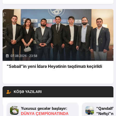
07.08.2026 - 23:58
"Səbail"in yeni İdarə Heyətinin təqdimatı keçirildi
KÖŞƏ YAZILARI
Yuxusuz gecələr başlayır:
“Qandalf”
DÜNYA ÇEMPIONATINDA
“Neftçi”ni