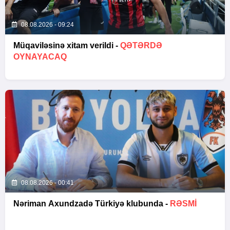
08.08.2026 - 09:24
Müqaviləsinə xitam verildi -
QƏTƏRDƏ
OYNAYACAQ
08.08.2026 - 00:41
Nəriman Axundzadə Türkiyə klubunda -
RƏSMİ