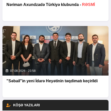
Nəriman Axundzadə Türkiyə klubunda -
RƏSMİ
07.08.2026 - 23:58
"Səbail"in yeni İdarə Heyətinin təqdimatı keçirildi
KÖŞƏ YAZILARI