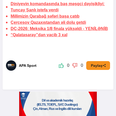
Diniyevin komandasında baş məşqçi dəyişikliyi:
Tuncay Şanlı istefa verdi
Millimizin Qarabağ səfəri başa çatıb
Çerçesov Qazaxıstandan əli dolu getdi
DÇ-2026: Meksika 1/8 finala yüksəldi -
YENİLƏNİB
“Qalatasaray”dan vacib 3 xal
0
0
APA Sport
Paylaş