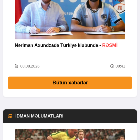
Nəriman Axundzadə Türkiyə klubunda -
RƏSMİ
"
24
08.08.2026
00:41
Bütün xəbərlər
İDMAN MƏLUMATLARI