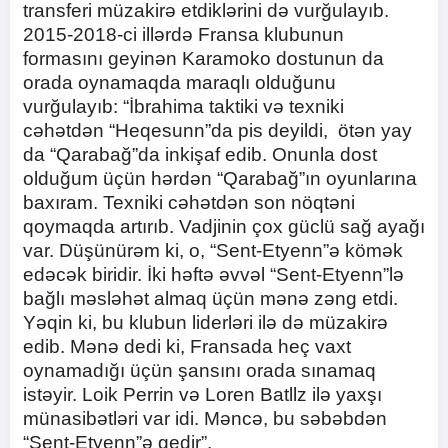
transferi müzakirə etdiklərini də vurğulayıb.
2015-2018-ci illərdə Fransa klubunun
formasını geyinən Karamoko dostunun da
orada oynamaqda maraqlı olduğunu
vurğulayıb: “İbrahima taktiki və texniki
cəhətdən “Heqesunn”da pis deyildi, ötən yay
da “Qarabağ”da inkişaf edib. Onunla dost
olduğum üçün hərdən “Qarabağ”ın oyunlarına
baxıram. Texniki cəhətdən son nöqtəni
qoymaqda artırıb. Vadjinin çox güclü sağ ayağı
var. Düşünürəm ki, o, “Sent-Etyenn”ə kömək
edəcək biridir. İki həftə əvvəl “Sent-Etyenn”lə
bağlı məsləhət almaq üçün mənə zəng etdi.
Yəqin ki, bu klubun liderləri ilə də müzakirə
edib. Mənə dedi ki, Fransada heç vaxt
oynamadığı üçün şansını orada sınamaq
istəyir. Loik Perrin və Loren Batllz ilə yaxşı
münasibətləri var idi. Məncə, bu səbəbdən
“Sent-Etyenn”ə gedir”.