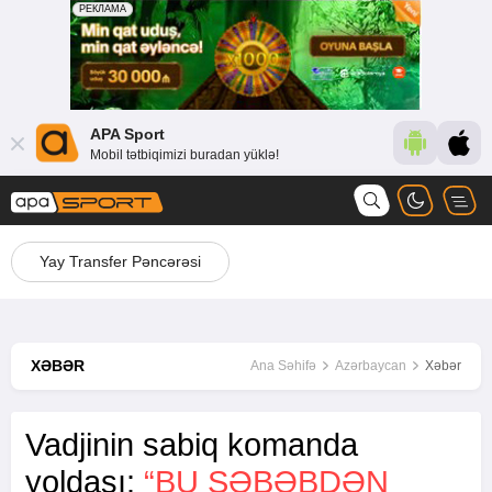
APA Sport
Mobil tətbiqimizi buradan yüklə!
Yay Transfer Pəncərəsi
XƏBƏR
Ana Səhifə
Azərbaycan
Xəbər
Vadjinin sabiq komanda
yoldaşı:
“BU SƏBƏBDƏN