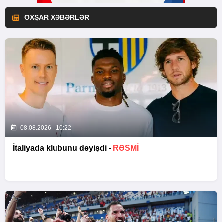
OXŞAR XƏBƏRLƏR
08.08.2026 - 10:22
İtaliyada klubunu dəyişdi -
RƏSMİ