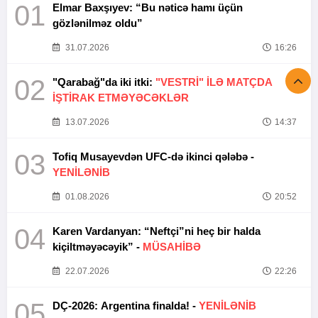
01
Elmar Baxşıyev: “Bu nəticə hamı üçün
gözlənilməz oldu”
31.07.2026
16:26
02
"Qarabağ"da iki itki:
"VESTRİ" İLƏ MATÇDA
İŞTİRAK ETMƏYƏCƏKLƏR
13.07.2026
14:37
03
Tofiq Musayevdən UFC-də ikinci qələbə -
YENİLƏNİB
01.08.2026
20:52
04
Karen Vardanyan: “Neftçi”ni heç bir halda
kiçiltməyəcəyik” -
MÜSAHİBƏ
22.07.2026
22:26
05
DÇ-2026: Argentina finalda! -
YENİLƏNİB