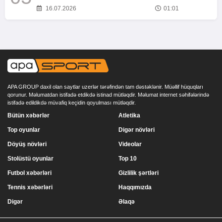
16.07.2026
01:01
APA GROUP daxil olan saytlar uzerlər tərəfindən tam dəstəklənir. Müəllif hüquqları
qorunur. Məlumatdan istifadə etdikdə istinad mütləqdir. Məlumat internet səhifələrində
istifadə edildikdə müvafiq keçidin qoyulması mütləqdir.
Bütün xəbərlər
Atletika
Top oyunlar
Digər növləri
Döyüş növləri
Videolar
Stolüstü oyunlar
Top 10
Futbol xəbərləri
Gizlilik şərtləri
Tennis xəbərləri
Haqqımızda
Digər
Əlaqə