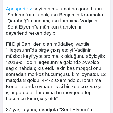
Apasport.az
saytının məlumatına görə, bunu
“Şarlerua”nın futbolçusu Benjamin Karamoko
“Qarabağ”ın hücumçusu İbrahima Vadjinin
“Sent-Etyenn”ə mümkün transferini
dəyərləndirərkən deyib.
Fil Dişi Sahilidən olan müdafiəçi vaxtilə
“Heqesunn”da birgə çıxış etdiyi Vadjinin
müsbət keyfiyyətlərə malik olduğunu söyləyib:
“2018-ci ildə “Heqesunn”a gələndə əvvəlcə
sağ cinahda çıxış etdi, lakin baş məşqçi onu
sonradan mərkəz hücumçusu kimi oynatdı. 12
matçda 8 qoldu. 4-4-2 sxemində o, İbrahima
Kone ilə öndə oynadı. İkisi birlikdə çox yaxşı
işlər gördülər. İbrahima bu mövqedə top-
hücumçu kimi çıxış etdi”.
27 yaşlı oyunçu Vadji ilə “Sent-Etyenn”ə