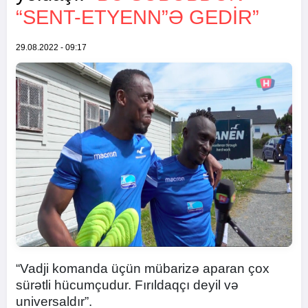
“SENT-ETYENN”Ə GEDIR”
29.08.2022 - 09:17
“Vadji komanda üçün mübarizə aparan çox
sürətli hücumçudur. Fırıldaqçı deyil və
universaldır”.