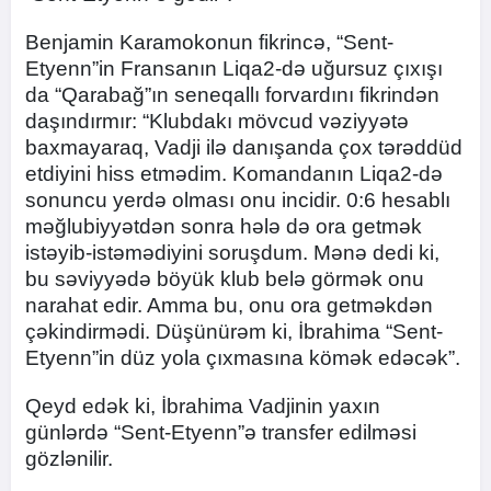
Benjamin Karamokonun fikrincə, “Sent-
Etyenn”in Fransanın Liqa2-də uğursuz çıxışı
da “Qarabağ”ın seneqallı forvardını fikrindən
daşındırmır: “Klubdakı mövcud vəziyyətə
baxmayaraq, Vadji ilə danışanda çox tərəddüd
etdiyini hiss etmədim. Komandanın Liqa2-də
sonuncu yerdə olması onu incidir. 0:6 hesablı
məğlubiyyətdən sonra hələ də ora getmək
istəyib-istəmədiyini soruşdum. Mənə dedi ki,
bu səviyyədə böyük klub belə görmək onu
narahat edir. Amma bu, onu ora getməkdən
çəkindirmədi. Düşünürəm ki, İbrahima “Sent-
Etyenn”in düz yola çıxmasına kömək edəcək”.
Qeyd edək ki, İbrahima Vadjinin yaxın
günlərdə “Sent-Etyenn”ə transfer edilməsi
gözlənilir.