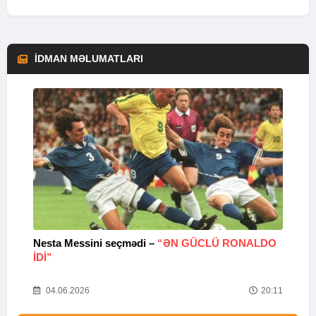
İDMAN MƏLUMATLARI
Nesta Messini seçmədi –
“ƏN GÜCLÜ RONALDO
“
IDI”
V
20
04.06.2026
20:11