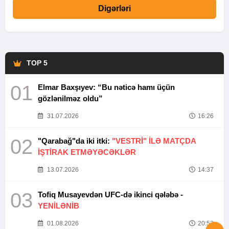
Digərləri
TOP 5
01
Elmar Baxşıyev: “Bu nəticə hamı üçün
gözlənilməz oldu”
31.07.2026
16:26
02
"Qarabağ"da iki itki:
"VESTRİ" İLƏ MATÇDA
İŞTİRAK ETMƏYƏCƏKLƏR
13.07.2026
14:37
03
Tofiq Musayevdən UFC-də ikinci qələbə -
YENİLƏNİB
01.08.2026
20:52