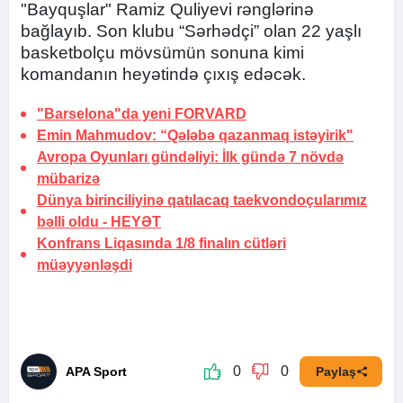
"Bayquşlar" Ramiz Quliyevi rənglərinə
bağlayıb. Son klubu “Sərhədçi” olan 22 yaşlı
basketbolçu mövsümün sonuna kimi
komandanın heyətində çıxış edəcək.
"Barselona"da yeni
FORVARD
Emin Mahmudov: “Qələbə qazanmaq istəyirik"
Avropa Oyunları gündəliyi: İlk gündə
7 növdə
mübarizə
Dünya birinciliyinə qatılacaq taekvondoçularımız
bəlli oldu -
HEYƏT
Konfrans Liqasında 1/8 finalın
cütləri
müəyyənləşdi
0
0
APA Sport
Paylaş