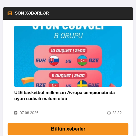
SON XƏBƏRLƏR
U16 basketbol millimizin Avropa çempionatında
M
oyun cədvəli məlum olub
58
07.08.2026
23:32
Bütün xəbərlər