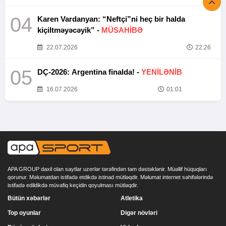
04
Karen Vardanyan: “Neftçi”ni heç bir halda
kiçiltməyəcəyik” -
MÜSAHİBƏ
22.07.2026
22:26
05
DÇ-2026: Argentina finalda! -
YENİLƏNİB
16.07.2026
01:01
APA GROUP daxil olan saytlar uzerlər tərəfindən tam dəstəklənir. Müəllif hüquqları
qorunur. Məlumatdan istifadə etdikdə istinad mütləqdir. Məlumat internet səhifələrində
istifadə edildikdə müvafiq keçidin qoyulması mütləqdir.
Bütün xəbərlər
Atletika
Top oyunlar
Digər növləri