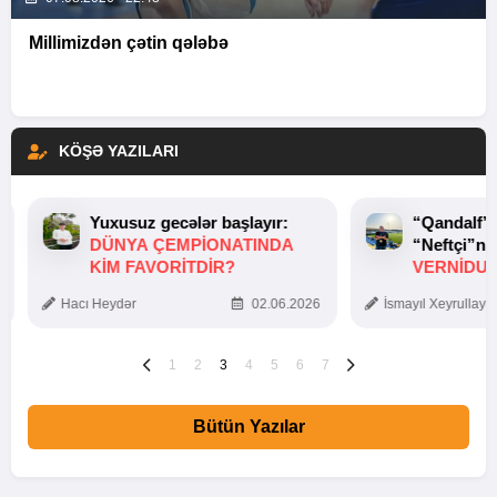
Millimizdən çətin qələbə
KÖŞƏ YAZILARI
Yuxusuz gecələr başlayır:
“Qandalf”
DÜNYA ÇEMPIONATINDA
“Neftçi”ni
KIM FAVORITDIR?
VERNİDUB
TOXUNUŞ
Hacı Heydər
02.06.2026
İsmayıl Xeyrullaye
1
2
3
4
5
6
7
Bütün Yazılar