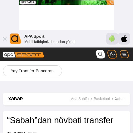
APA Sport
Mobil tətbiqimizi buradan yüklə!
Yay Transfer Pəncərəsi
XƏBƏR
Ana Səhifə
Basketbol
Xəbər
“Sabah”dan növbəti transfer