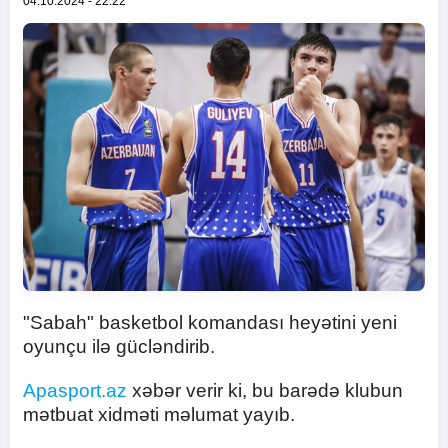
04.10.2024 - 22:22
"Sabah" basketbol komandası heyətini yeni
oyunçu ilə gücləndirib.
Apasport.az
xəbər verir ki, bu barədə klubun
mətbuat xidməti məlumat yayıb.