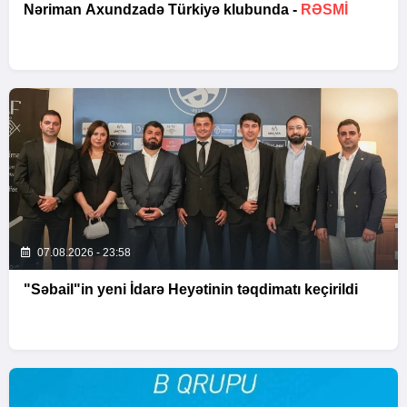
Nəriman Axundzadə Türkiyə klubunda -
RƏSMİ
07.08.2026 - 23:58
"Səbail"in yeni İdarə Heyətinin təqdimatı keçirildi