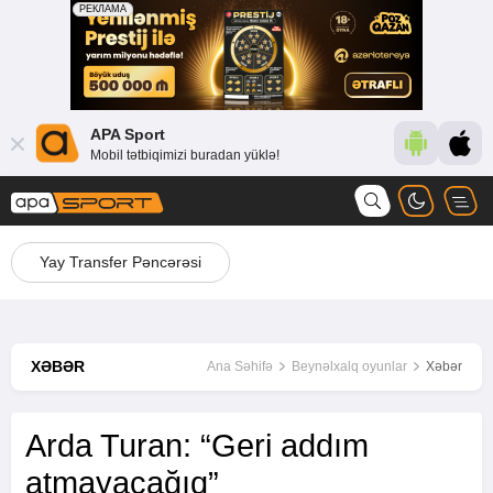
APA Sport
Mobil tətbiqimizi buradan yüklə!
Yay Transfer Pəncərəsi
XƏBƏR
Ana Səhifə
Beynəlxalq oyunlar
Xəbər
Arda Turan: “Geri addım
atmayacağıq”