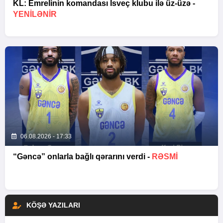
KL: Emrelinin komandası İsveç klubu ilə üz-üzə -
YENİLƏNİR
06.08.2026 - 17:33
“Gəncə” onlarla bağlı qərarını verdi -
RƏSMİ
KÖŞƏ YAZILARI