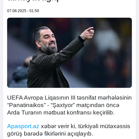
07.08.2025 - 01:50
UEFA Avropa Liqasının III təsnifat mərhələsinin
“Panatinaikos” - “Şaxtyor” matçından öncə
Arda Turanın mətbuat konfransı keçirilib.
Apasport.az
xəbər verir ki, türkiyəli mütəxəssis
görüş barədə fikirlərini açıqlayıb.