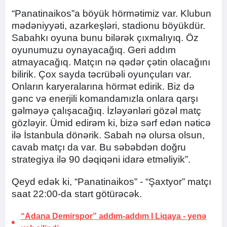
“Panatinaikos”a böyük hörmətimiz var. Klubun
mədəniyyəti, azarkeşləri, stadionu böyükdür.
Sabahkı oyuna bunu bilərək çıxmalıyıq. Öz
oyunumuzu oynayacağıq. Geri addım
atmayacağıq. Matçın nə qədər çətin olacağını
bilirik. Çox sayda təcrübəli oyunçuları var.
Onların karyeralarına hörmət edirik. Biz də
gənc və enerjili komandamızla onlara qarşı
gəlməyə çalışacağıq. İzləyənləri gözəl matç
gözləyir. Ümid edirəm ki, bizə sərf edən nəticə
ilə İstanbula dönərik. Sabah nə olursa olsun,
cavab matçı da var. Bu səbəbdən doğru
strategiya ilə 90 dəqiqəni idarə etməliyik”.
Qeyd edək ki, “Panatinaikos” - “Şaxtyor” matçı
saat 22:00-da start götürəcək.
“Adana Demirspor” addım-addım I Liqaya -
yenə