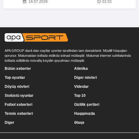
16.07.2026
01:01
APA GROUP daxil olan saytlar uzerlər tərəfindən tam dəstəklənir. Müəllif hüquqları
qorunur. Məlumatdan istifadə etdikdə istinad mütləqdir. Məlumat internet səhifələrində
istifadə edildikdə müvafiq keçidin qoyulması mütləqdir.
Bütün xəbərlər
Atletika
Top oyunlar
Digər növləri
Döyüş növləri
Videolar
Stolüstü oyunlar
Top 10
Futbol xəbərləri
Gizlilik şərtləri
Tennis xəbərləri
Haqqımızda
Digər
Əlaqə