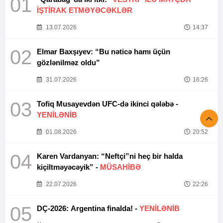
01
İŞTİRAK ETMƏYƏCƏKLƏR
13.07.2026
14:37
02
Elmar Baxşıyev: “Bu nəticə hamı üçün
gözlənilməz oldu”
31.07.2026
16:26
03
Tofiq Musayevdən UFC-də ikinci qələbə -
YENİLƏNİB
01.08.2026
20:52
04
Karen Vardanyan: “Neftçi”ni heç bir halda
kiçiltməyəcəyik” -
MÜSAHİBƏ
22.07.2026
22:26
05
DÇ-2026: Argentina finalda! -
YENİLƏNİB