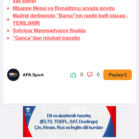
xalı silindi
Mbappe Messi və Ronaldonu
arxada qoydu
Madrid derbisində "Barsa"nın rəqibi bəlli olacaq -
YENİLƏNİR
Şəhriyar Məmmədyarov finalda
"Gəncə"dən növbəti transfer
0
0
APA Sport
Paylaş