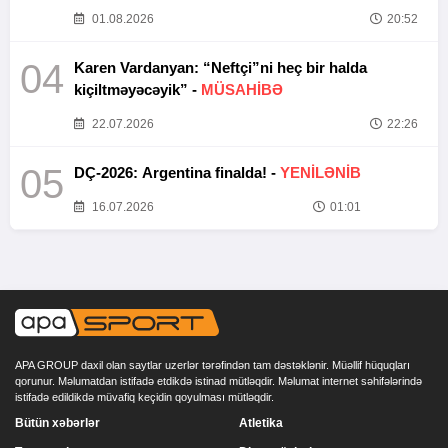
01.08.2026
20:52
04
Karen Vardanyan: “Neftçi”ni heç bir halda
kiçiltməyəcəyik” -
MÜSAHİBƏ
22.07.2026
22:26
05
DÇ-2026: Argentina finalda! -
YENİLƏNİB
16.07.2026
01:01
APA GROUP daxil olan saytlar uzerlər tərəfindən tam dəstəklənir. Müəllif hüquqları
qorunur. Məlumatdan istifadə etdikdə istinad mütləqdir. Məlumat internet səhifələrində
istifadə edildikdə müvafiq keçidin qoyulması mütləqdir.
Bütün xəbərlər
Atletika