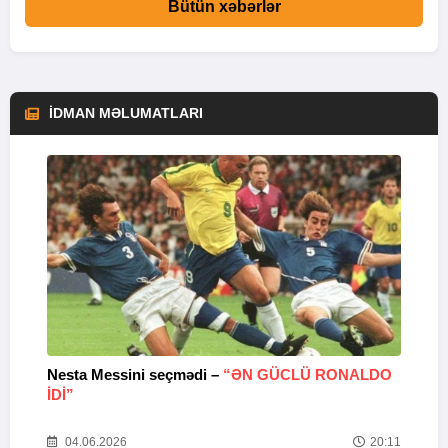
Bütün xəbərlər
İDMAN MƏLUMATLARI
Nesta Messini seçmədi –
“ƏN GÜCLÜ RONALDO
“
IDI”
V
20
04.06.2026
20:11