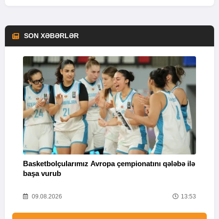
SON XƏBƏRLƏR
Basketbolçularımız Avropa çempionatını qələbə ilə
Q
başa vurub
V
16
09.08.2026
13:53