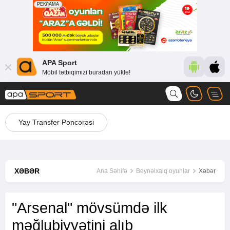
APA Sport
Mobil tətbiqimizi buradan yüklə!
Yay Transfer Pəncərəsi
XƏBƏR
Ana Səhifə
Beynəlxalq oyunlar
Xəbər
"Arsenal" mövsümdə ilk
məğlubiyyətini alıb