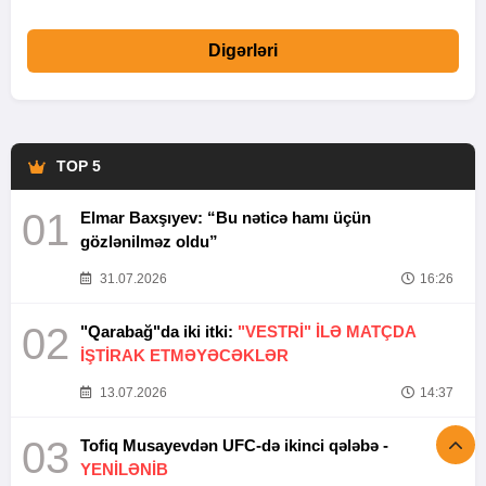
Digərləri
TOP 5
01
Elmar Baxşıyev: “Bu nəticə hamı üçün
gözlənilməz oldu”
31.07.2026
16:26
02
"Qarabağ"da iki itki:
"VESTRİ" İLƏ MATÇDA
İŞTİRAK ETMƏYƏCƏKLƏR
13.07.2026
14:37
03
Tofiq Musayevdən UFC-də ikinci qələbə -
YENİLƏNİB