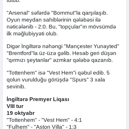
tutub.
"Arsenal" səfərdə "Bornmut"la qarşılaşıb.
Oyun meydan sahiblərinin qələbəsi ilə
nəticələnib - 2:0. Bu, "topçular"ın mövsümdə
ilk məğlubiyyəti olub.
Digər İngiltərə nəhəngi "Mançester Yunayted"
"Brentford"la üz-üzə gəlib. Hesab geri düşən
"qırmızı şeytanlar" əzmkar qələbə qazanıb.
"Tottenhem" isə "Vest Hem"i qəbul edib. 5
qolun vurulduğu görüşdə "Spurs" 3 xala
sevinib.
İngiltərə Premyer Liqası
VIII tur
19 oktyabr
"Tottenhem" - "Vest Hem" - 4:1
​"Fulhem" - "Aston Villa" - 1:3