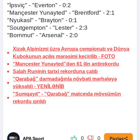
"İpsviç" - "Everton" - 0:2
"Mançester Yunayted" - "Brentford" - 2:1
"Nyukasl" - "Brayton" - 0:1
​"Soutgempton" - "Lester" - 2:3
"Bornmut" - "Arsenal" - 2:0
Xizək Alpinizmi üzrə Avropa çempionatı və Dünya
Kubokunun açılış mərəsimi keçirilib -
FOTO
“Mançester Yunayted”dən 61 ilin
antirekordu
Salah Runinin tarixi rekorduna çatıb
“Qarabağ” darmadağınla növbəti mərhələyə
yüksəldi -
YENİLƏNİB
"Sumqayıt" - "Qarabağ" matçında mövsümün
rekordu qırıldı
0
0
APA Sport
Paylaş