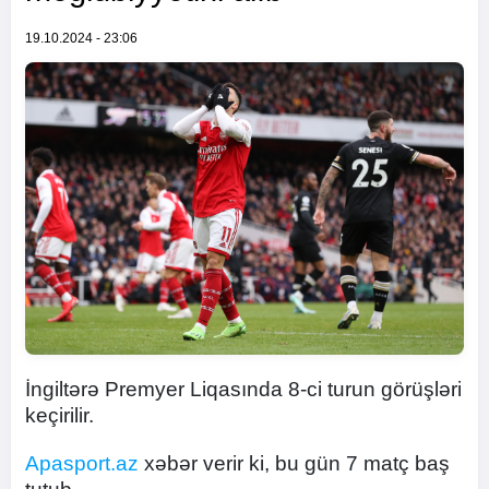
19.10.2024 - 23:06
İngiltərə Premyer Liqasında 8-ci turun görüşləri
keçirilir.
Apasport.az
xəbər verir ki, bu gün 7 matç baş