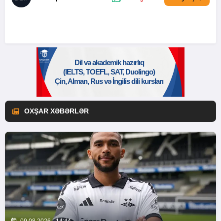
OXŞAR XƏBƏRLƏR