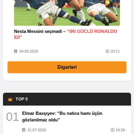
Nesta Messini seçmədi –
“ƏN GÜCLÜ RONALDO
“
IDI”
V
20
04.06.2026
20:11
Digərləri
TOP 5
01
Elmar Baxşıyev: “Bu nəticə hamı üçün
gözlənilməz oldu”
31.07.2026
16:26