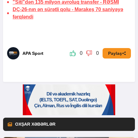
"Siti"dən 135 milyon avroluq transfer -
RƏSMİ
DÇ-26-nın ən sürətli qolu -
Mərakeş 70 saniyəyə
fərqləndi
0
0
APA Sport
Paylaş
OXŞAR XƏBƏRLƏR