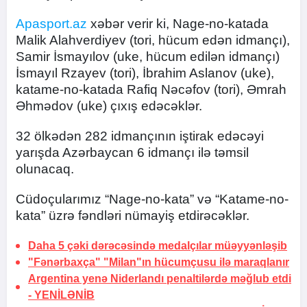
Apasport.az
xəbər verir ki, Nage-no-katada
Malik Alahverdiyev (tori, hücum edən idmançı),
Samir İsmayılov (uke, hücum edilən idmançı)
İsmayıl Rzayev (tori), İbrahim Aslanov (uke),
katame-no-katada Rafiq Nəcəfov (tori), Əmrah
Əhmədov (uke) çıxış edəcəklər.
32 ölkədən 282 idmançının iştirak edəcəyi
yarışda Azərbaycan 6 idmançı ilə təmsil
olunacaq.
Cüdoçularımız “Nage-no-kata” və “Katame-no-
kata” üzrə fəndləri nümayiş etdirəcəklər.
Daha 5 çəki dərəcəsində medalçılar müəyyənləşib
"Fənərbaxça" "Milan"ın hücumçusu ilə maraqlanır
Argentina yenə Niderlandı penaltilərdə məğlub etdi
-
YENİLƏNİB