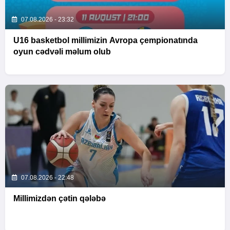
07.08.2026 - 23:32
U16 basketbol millimizin Avropa çempionatında
oyun cədvəli məlum olub
07.08.2026 - 22:48
Millimizdən çətin qələbə