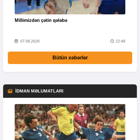
Millimizdən çətin qələbə
Z
32
07.08.2026
22:48
Bütün xəbərlər
İDMAN MƏLUMATLARI