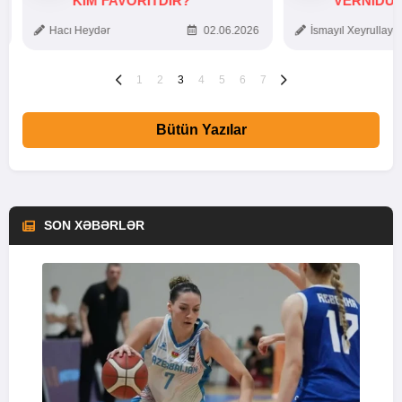
KIM FAVORITDIR?
VERNİDUB
TOXUNUŞ
Hacı Heydər
02.06.2026
İsmayıl Xeyrullaye
1
2
3
4
5
6
7
Bütün Yazılar
SON XƏBƏRLƏR