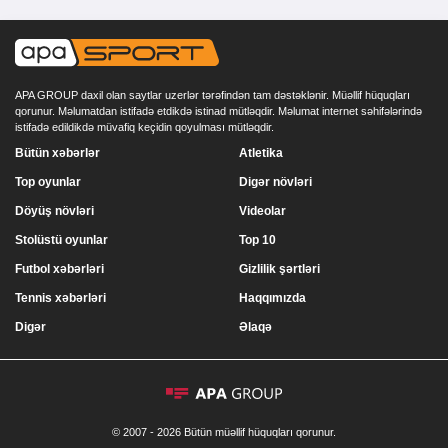
APA GROUP daxil olan saytlar uzerlər tərəfindən tam dəstəklənir. Müəllif hüquqları
qorunur. Məlumatdan istifadə etdikdə istinad mütləqdir. Məlumat internet səhifələrində
istifadə edildikdə müvafiq keçidin qoyulması mütləqdir.
Bütün xəbərlər
Atletika
Top oyunlar
Digər növləri
Döyüş növləri
Videolar
Stolüstü oyunlar
Top 10
Futbol xəbərləri
Gizlilik şərtləri
Tennis xəbərləri
Haqqımızda
Digər
Əlaqə
© 2007 - 2026 Bütün müəllif hüquqları qorunur.