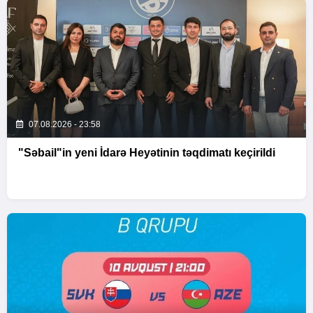
07.08.2026 - 23:58
"Səbail"in yeni İdarə Heyətinin təqdimatı keçirildi