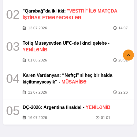
02
"Qarabağ"da iki itki:
"VESTRİ" İLƏ MATÇDA
İŞTİRAK ETMƏYƏCƏKLƏR
13.07.2026
14:37
03
Tofiq Musayevdən UFC-də ikinci qələbə -
YENİLƏNİB
01.08.2026
20:52
04
Karen Vardanyan: “Neftçi”ni heç bir halda
kiçiltməyəcəyik” -
MÜSAHİBƏ
22.07.2026
22:26
05
DÇ-2026: Argentina finalda! -
YENİLƏNİB
16.07.2026
01:01