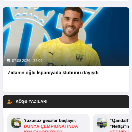
07.08.2026 - 22:09
Zidanın oğlu İspaniyada klubunu dəyişdi
KÖŞƏ YAZILARI
Yuxusuz gecələr başlayır:
“Qandalf”
DÜNYA ÇEMPIONATINDA
“Neftçi”ni