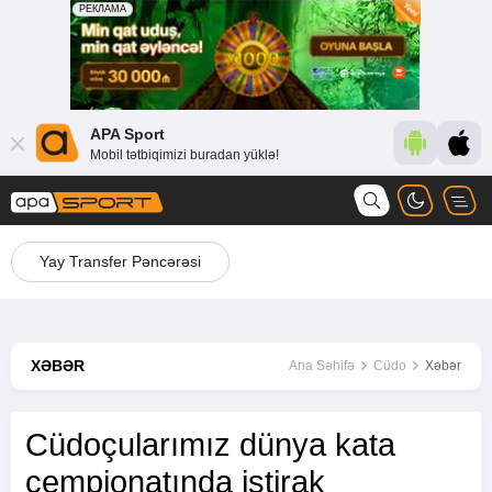
APA Sport
Mobil tətbiqimizi buradan yüklə!
Yay Transfer Pəncərəsi
XƏBƏR
Ana Səhifə
Cüdo
Xəbər
Cüdoçularımız dünya kata
çempionatında iştirak