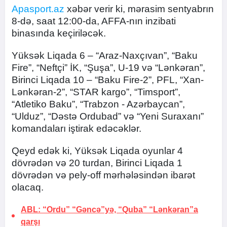
Apasport.az
xəbər verir ki, mərasim sentyabrın
8-də, saat 12:00-da, AFFA-nın inzibati
binasında keçiriləcək.
Yüksək Liqada 6 – “Araz-Naxçıvan”, “Baku
Fire”, “Neftçi” İK, “Şuşa”, U-19 və “Lənkəran”,
Birinci Liqada 10 – “Baku Fire-2”, PFL, “Xan-
Lənkəran-2”, “STAR kargo”, “Timsport”,
“Atletiko Baku”, “Trabzon - Azərbaycan”,
“Ulduz”, “Dəstə Ordubad” və “Yeni Suraxanı”
komandaları iştirak edəcəklər.
Qeyd edək ki, Yüksək Liqada oyunlar 4
dövrədən və 20 turdan, Birinci Liqada 1
dövrədən və pely-off mərhələsindən ibarət
olacaq.
ABL: “Ordu” “Gəncə”yə, “Quba” “Lənkəran”a
qarşı