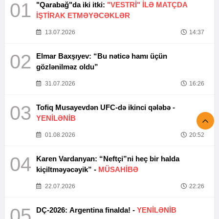
01
"Qarabağ"da iki itki:
"VESTRİ" İLƏ MATÇDA
İŞTİRAK ETMƏYƏCƏKLƏR
13.07.2026
14:37
02
Elmar Baxşıyev: “Bu nəticə hamı üçün
gözlənilməz oldu”
31.07.2026
16:26
03
Tofiq Musayevdən UFC-də ikinci qələbə -
YENİLƏNİB
01.08.2026
20:52
04
Karen Vardanyan: “Neftçi”ni heç bir halda
kiçiltməyəcəyik” -
MÜSAHİBƏ
22.07.2026
22:26
05
DÇ-2026: Argentina finalda! -
YENİLƏNİB