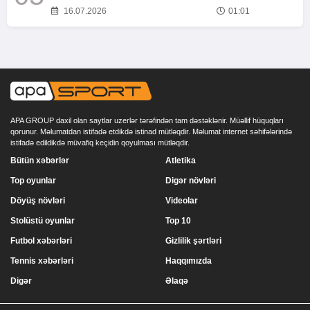
16.07.2026
01:01
APA GROUP daxil olan saytlar uzerlər tərəfindən tam dəstəklənir. Müəllif hüquqları
qorunur. Məlumatdan istifadə etdikdə istinad mütləqdir. Məlumat internet səhifələrində
istifadə edildikdə müvafiq keçidin qoyulması mütləqdir.
Bütün xəbərlər
Atletika
Top oyunlar
Digər növləri
Döyüş növləri
Videolar
Stolüstü oyunlar
Top 10
Futbol xəbərləri
Gizlilik şərtləri
Tennis xəbərləri
Haqqımızda
Digər
Əlaqə