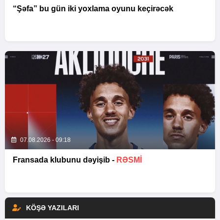
“Şəfa” bu gün iki yoxlama oyunu keçirəcək
07.08.2026 - 09:18
Fransada klubunu dəyişib -
RƏSMİ
KÖŞƏ YAZILARI