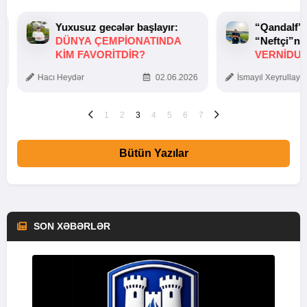
Yuxusuz gecələr başlayır:
“Qandalf”
DÜNYA ÇEMPIONATINDA
“Neftçi”ni
KIM FAVORITDIR?
VERNİDUB
TOXUNUŞ
Hacı Heydər
02.06.2026
İsmayıl Xeyrullaye
1
2
3
4
5
6
7
Bütün Yazılar
SON XƏBƏRLƏR