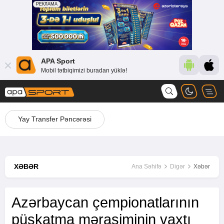
APA Sport
Mobil tətbiqimizi buradan yüklə!
Yay Transfer Pəncərəsi
XƏBƏR
Ana Səhifə
Digər
Xəbər
Azərbaycan çempionatlarının
püşkatma mərasiminin vaxtı