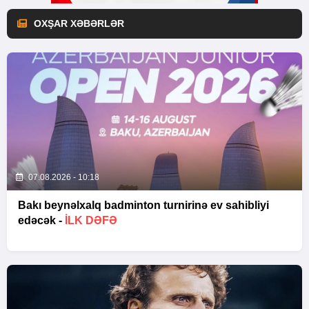
OXŞAR XƏBƏRLƏR
07.08.2026 - 10:18
Bakı beynəlxalq badminton turnirinə ev sahibliyi
edəcək -
İLK DƏFƏ