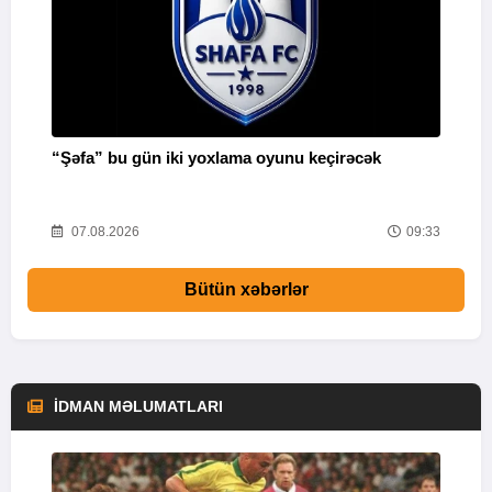
“Şəfa” bu gün iki yoxlama oyunu keçirəcək
F
51
07.08.2026
09:33
Bütün xəbərlər
İDMAN MƏLUMATLARI