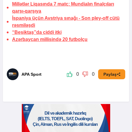
Millətlər Liqasında 7 matç: Mundialın finalçıları
qarşı-qarşıya
İspaniya üçün Avstriya sınağı -
Son pley-off cütü
rəsmiləşdi
“Beşiktaş”da
ciddi itki
Azərbaycan millisində
20 futbolçu
0
0
APA Sport
Paylaş