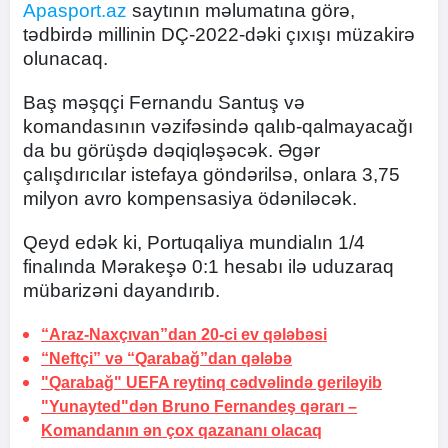
Apasport.az
saytının məlumatına görə,
tədbirdə millinin DÇ-2022-dəki çıxışı müzakirə
olunacaq.
Baş məşqçi Fernandu Santuş və
komandasının vəzifəsində qalıb-qalmayacağı
da bu görüşdə dəqiqləşəcək. Əgər
çalışdırıcılar istefaya göndərilsə, onlara 3,75
milyon avro kompensasiya ödəniləcək.
Qeyd edək ki, Portuqaliya mundialın 1/4
finalında Mərakeşə 0:1 hesabı ilə uduzaraq
mübarizəni dayandırıb.
“Araz-Naxçıvan”dan 20-ci ev qələbəsi
“Neftçi” və “Qarabağ”dan qələbə
"Qarabağ" UEFA reytinq cədvəlində geriləyib
"Yunayted"dən Bruno Fernandeş qərarı –
Komandanın
ən çox qazananı olacaq