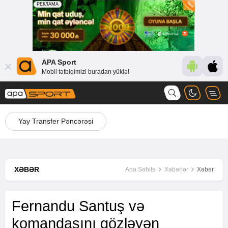
APA Sport
Mobil tətbiqimizi buradan yüklə!
Yay Transfer Pəncərəsi
XƏBƏR
Ana Səhifə
Xəbərlər
Xəbər
Fernandu Santuş və
komandasını gözləyən