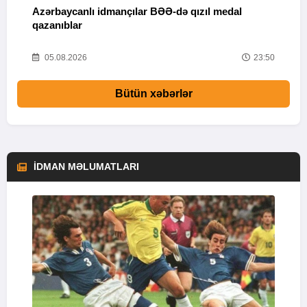
Azərbaycanlı idmançılar BƏƏ-də qızıl medal
Ç
qazanıblar
Y
01
05.08.2026
23:50
Bütün xəbərlər
İDMAN MƏLUMATLARI