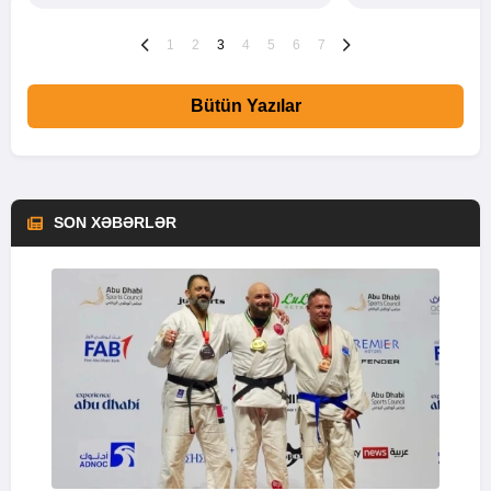
1
2
3
4
5
6
7
Bütün Yazılar
SON XƏBƏRLƏR