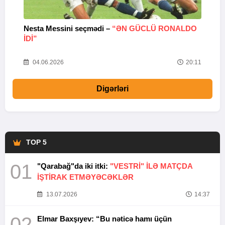
Nesta Messini seçmədi –
“ƏN GÜCLÜ RONALDO
“
IDI”
V
20
04.06.2026
20:11
Digərləri
TOP 5
01
"Qarabağ"da iki itki:
"VESTRİ" İLƏ MATÇDA
İŞTİRAK ETMƏYƏCƏKLƏR
13.07.2026
14:37
02
Elmar Baxşıyev: “Bu nəticə hamı üçün