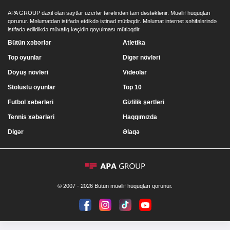
APA GROUP daxil olan saytlar uzerlər tərəfindən tam dəstəklənir. Müəllif hüquqları
qorunur. Məlumatdan istifadə etdikdə istinad mütləqdir. Məlumat internet səhifələrində
istifadə edildikdə müvafiq keçidin qoyulması mütləqdir.
Bütün xəbərlər
Atletika
Top oyunlar
Digər növləri
Döyüş növləri
Videolar
Stolüstü oyunlar
Top 10
Futbol xəbərləri
Gizlilik şərtləri
Tennis xəbərləri
Haqqımızda
Digər
Əlaqə
© 2007 - 2026 Bütün müəllif hüquqları qorunur.