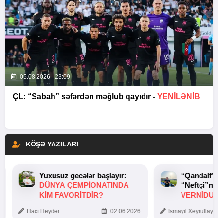
05.08.2026 - 23:09
ÇL: “Sabah” səfərdən məğlub qayıdır -
YENİLƏNİB
KÖŞƏ YAZILARI
Yuxusuz gecələr başlayır:
“Qandalf”
DÜNYA ÇEMPIONATINDA
“Neftçi”ni
KIM FAVORITDIR?
VERNİDUB
TOXUNUŞ
Hacı Heydər
02.06.2026
İsmayıl Xeyrullaye