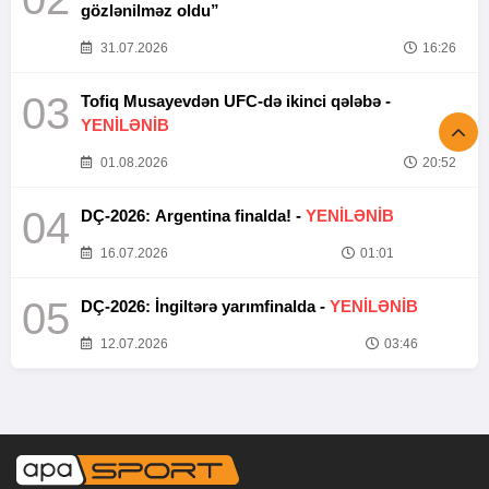
gözlənilməz oldu”
31.07.2026
16:26
03
Tofiq Musayevdən UFC-də ikinci qələbə -
YENİLƏNİB
01.08.2026
20:52
04
DÇ-2026: Argentina finalda! -
YENİLƏNİB
16.07.2026
01:01
05
DÇ-2026: İngiltərə yarımfinalda -
YENİLƏNİB
12.07.2026
03:46