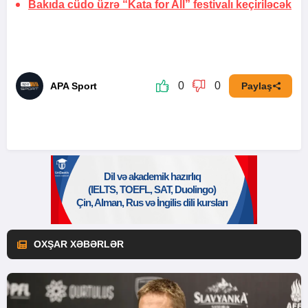
Bakıda cüdo üzrə “Kata for All” festivalı keçiriləcək
0
0
APA Sport
Paylaş
OXŞAR XƏBƏRLƏR