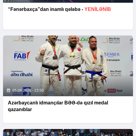
“Fənərbaxça”dan inamlı qələbə -
YENİLƏNİB
05.08.2026 - 23:50
Azərbaycanlı idmançılar BƏƏ-də qızıl medal
qazanıblar