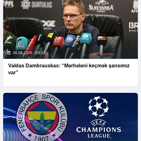
06.08.2026 - 00:33
Valdas Dambrauskas: “Mərhələni keçmək şansımız
var”