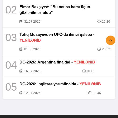
02
Elmar Baxşıyev: “Bu nəticə hamı üçün
gözlənilməz oldu”
31.07.2026
16:26
03
Tofiq Musayevdən UFC-də ikinci qələbə -
YENİLƏNİB
01.08.2026
20:52
04
DÇ-2026: Argentina finalda! -
YENİLƏNİB
16.07.2026
01:01
05
DÇ-2026: İngiltərə yarımfinalda -
YENİLƏNİB
12.07.2026
03:46