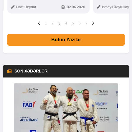
TOXUNUŞ
Hacı Heydər
02.06.2026
İsmayıl Xeyrullaye
1
2
3
4
5
6
7
Bütün Yazılar
SON XƏBƏRLƏR