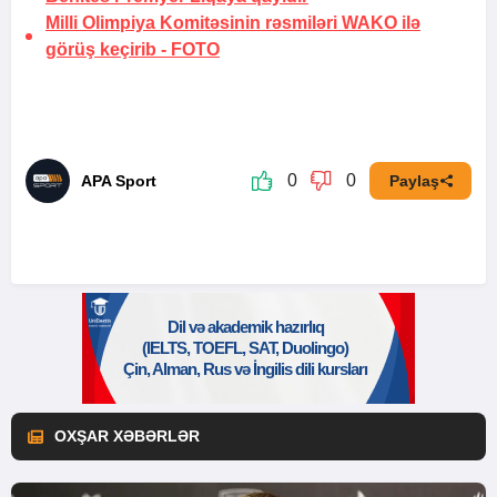
Milli Olimpiya Komitəsinin rəsmiləri WAKO ilə
görüş keçirib -
FOTO
0
0
APA Sport
Paylaş
OXŞAR XƏBƏRLƏR