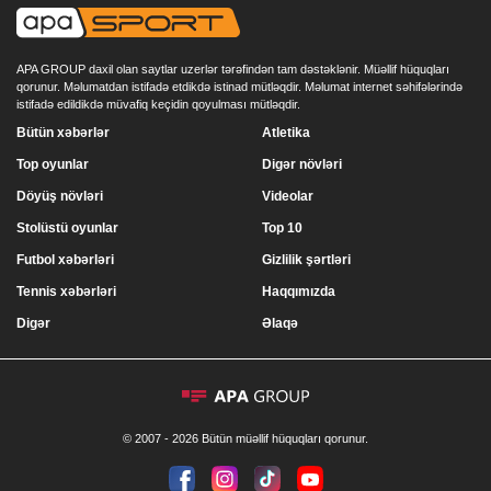
APA GROUP daxil olan saytlar uzerlər tərəfindən tam dəstəklənir. Müəllif hüquqları
qorunur. Məlumatdan istifadə etdikdə istinad mütləqdir. Məlumat internet səhifələrində
istifadə edildikdə müvafiq keçidin qoyulması mütləqdir.
Bütün xəbərlər
Atletika
Top oyunlar
Digər növləri
Döyüş növləri
Videolar
Stolüstü oyunlar
Top 10
Futbol xəbərləri
Gizlilik şərtləri
Tennis xəbərləri
Haqqımızda
Digər
Əlaqə
© 2007 - 2026 Bütün müəllif hüquqları qorunur.