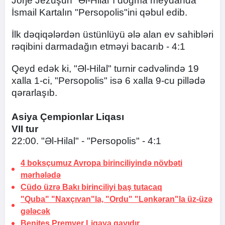
Jorje Jezuşun "Əl-Hilal"ı doğma meydanda
İsmail Kartalın "Persopolis"ini qəbul edib.
İlk dəqiqələrdən üstünlüyü ələ alan ev sahibləri
rəqibini darmadağın etməyi bacarıb - 4:1
Qeyd edək ki, "Əl-Hilal" turnir cədvəlində 19
xalla 1-ci, "Persopolis" isə 6 xalla 9-cu pillədə
qərarlaşıb.
Asiya Çempionlar Liqası
VII tur
22:00. "Əl-Hilal" - "Persopolis" - 4:1
4 boksçumuz Avropa birinciliyində
növbəti
mərhələdə
Cüdo üzrə Bakı birinciliyi baş tutacaq
"Quba" "Naxçıvan"la, "Ordu" "Lənkəran"la üz-üzə
gələcək
Benites Premyer Liqaya
qayıdır