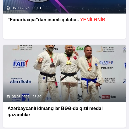
06.08.2026 - 00:01
“Fənərbaxça”dan inamlı qələbə -
YENİLƏNİB
05.08.2026 - 23:50
Azərbaycanlı idmançılar BƏƏ-də qızıl medal
qazanıblar