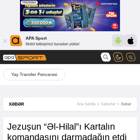
APA Sport
Mobil tətbiqimizi buradan yüklə!
Yay Transfer Pəncərəsi
XƏBƏR
Ana Səhifə
Xəbərlər
Xəbər
Jezuşun “Əl-Hilal”ı Kartalın
komandasını darmadağın etdi