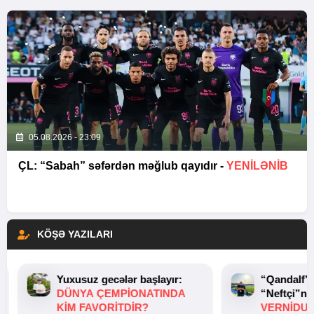
05.08.2026 - 23:09
ÇL: “Sabah” səfərdən məğlub qayıdır -
YENİLƏNİB
KÖŞƏ YAZILARI
Yuxusuz gecələr başlayır:
“Qandalf”
DÜNYA ÇEMPIONATINDA
“Neftçi”ni
KIM FAVORITDIR?
VERNİDUB