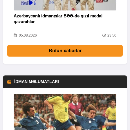
Azərbaycanlı idmançılar BƏƏ-də qızıl medal
Ç
qazanıblar
Y
01
05.08.2026
23:50
Bütün xəbərlər
İDMAN MƏLUMATLARI