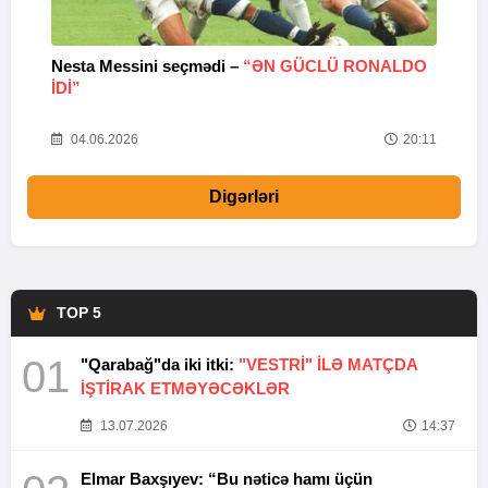
Nesta Messini seçmədi –
“ƏN GÜCLÜ RONALDO
“
IDI”
V
20
04.06.2026
20:11
Digərləri
TOP 5
01
"Qarabağ"da iki itki:
"VESTRİ" İLƏ MATÇDA
İŞTİRAK ETMƏYƏCƏKLƏR
13.07.2026
14:37
Elmar Baxşıyev: “Bu nəticə hamı üçün