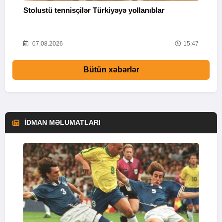
Stolustü tennisçilər Türkiyəyə yollanıblar
M
55
07.08.2026
15:47
Bütün xəbərlər
İDMAN MƏLUMATLARI