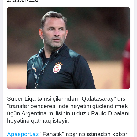
25.12.2024 - 11:32
Super Liqa təmsilçilərindən "Qalatasaray" qış
"transfer pəncərəsi"ndə heyətini gücləndirmək
üçün Argentina millisinin ulduzu Paulo Dibalanı
heyətinə qatmaq istəyir.
Apasport.az
"Fanatik" nəşrinə istinadən xəbər