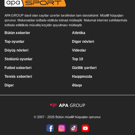
APA GROUP daxil olan saytlar uzerlər tərəfindən tam dəstəklənir. Müəllif hüquqları
qorunur. Məlumatdan istifadə etdikdə istinad mütləqdir. Məlumat internet səhifələrində
istifadə edildikdə müvafiq keçidin qoyulması mütləqdir.
Bütün xəbərlər
Atletika
Top oyunlar
Digər növləri
Döyüş növləri
Videolar
Stolüstü oyunlar
Top 10
Futbol xəbərləri
Gizlilik şərtləri
Tennis xəbərləri
Haqqımızda
Digər
Əlaqə
© 2007 - 2026 Bütün müəllif hüquqları qorunur.