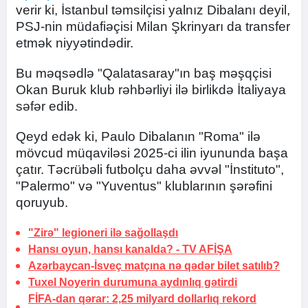
verir ki, İstanbul təmsilçisi yalnız Dibalanı deyil,
PSJ-nin müdafiəçisi Milan Şkrinyarı da transfer
etmək niyyətindədir.
Bu məqsədlə "Qalatasaray"ın baş məşqçisi
Okan Buruk klub rəhbərliyi ilə birlikdə İtaliyaya
səfər edib.
Qeyd edək ki, Paulo Dibalanın "Roma" ilə
mövcud müqaviləsi 2025-ci ilin iyununda başa
çatır. Təcrübəli futbolçu daha əvvəl "İnstituto",
"Palermo" və "Yuventus" klublarının şərəfini
qoruyub.
"Zirə" legioneri ilə
sağollaşdı
Hansı oyun, hansı kanalda? -
TV AFİŞA
Azərbaycan-İsveç matçına nə qədər bilet satılıb?
Tuxel Noyerin durumuna
aydınlıq gətirdi
FİFA-dan qərar: 2,25 milyard dollarlıq rekord