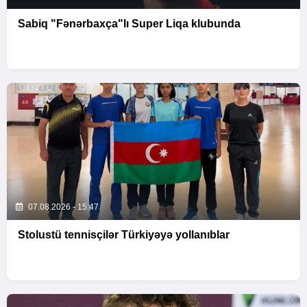
Sabiq "Fənərbaxça"lı Super Liqa klubunda
07.08.2026 - 15:47
Stolustü tennisçilər Türkiyəyə yollanıblar