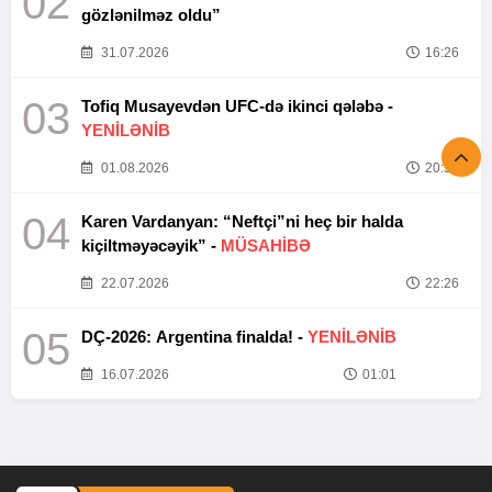
02
gözlənilməz oldu”
31.07.2026
16:26
03
Tofiq Musayevdən UFC-də ikinci qələbə -
YENİLƏNİB
01.08.2026
20:52
04
Karen Vardanyan: “Neftçi”ni heç bir halda
kiçiltməyəcəyik” -
MÜSAHİBƏ
22.07.2026
22:26
05
DÇ-2026: Argentina finalda! -
YENİLƏNİB
16.07.2026
01:01