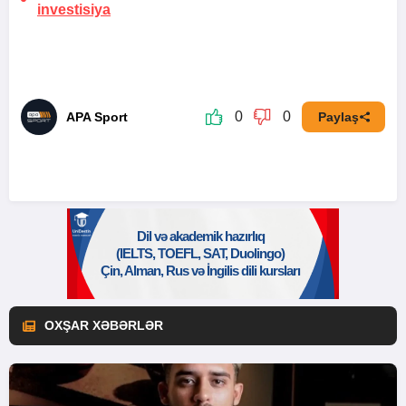
investisiya
0
0
APA Sport
Paylaş
OXŞAR XƏBƏRLƏR