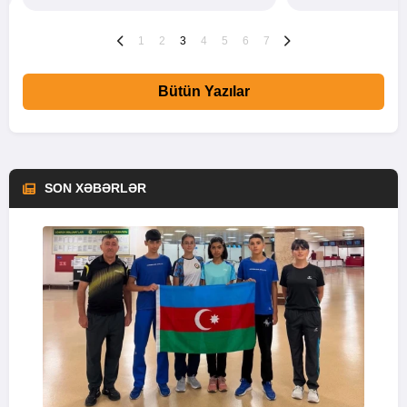
1
2
3
4
5
6
7
Bütün Yazılar
SON XƏBƏRLƏR