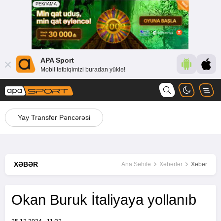
APA Sport
Mobil tətbiqimizi buradan yüklə!
Yay Transfer Pəncərəsi
XƏBƏR
Ana Səhifə
Xəbərlər
Xəbər
Okan Buruk İtaliyaya yollanıb