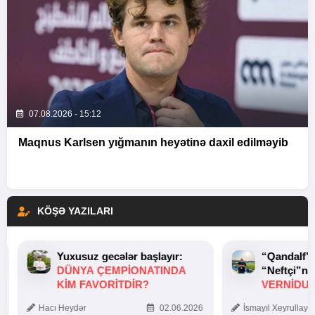
07.08.2026 - 15:12
Maqnus Karlsen yığmanın heyətinə daxil edilməyib
KÖŞƏ YAZILARI
Yuxusuz gecələr başlayır:
“Qandalf”
DÜNYA ÇEMPIONATINDA
“Neftçi”ni
KIM FAVORITDIR?
VERNİDUB
TOXUNUŞ
Hacı Heydər
02.06.2026
İsmayıl Xeyrullaye