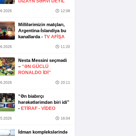
DIZAYN SƏHVI DEYIL
6.2026
12:08
Millilərimizin matçları,
Argentina-İslandiya bu
kanallarda -
TV AFİŞA
6.2026
11:20
Nesta Messini seçmədi
–
“ƏN GÜCLÜ
RONALDO IDI”
6.2026
20:11
“Ən biabırçı
hərəkətlərimdən biri idi”
-
ETIRAF -
VİDEO
5.2026
16:04
İdman komplekslərində