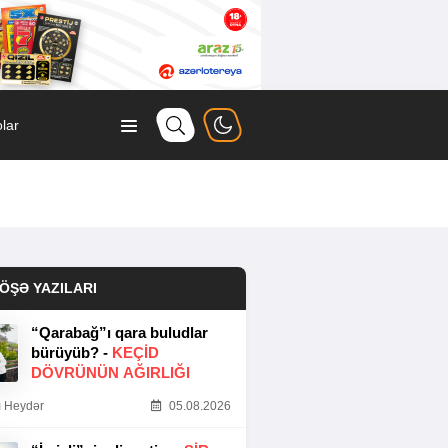
lar
ÖŞƏ YAZILARI
“Qarabağ”ı qara buludlar
bürüyüb? -
KEÇID
DÖVRÜNÜN AĞIRLIĞI
 Heydər
05.08.2026