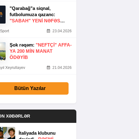
"Qarabağ"a siqnal,
futbolumuza qazanc:
"SABAH" YENI NƏFƏS
GƏTIRDI
Sport
23.04.2026
Şok rəqəm:
"NEFTÇI" AFFA-
YA 200 MIN MANAT
ÖDƏYIB
yıl Xeyrullayev
21.04.2026
Bütün Yazılar
ON XƏBƏRLƏR
İtaliyada klubunu