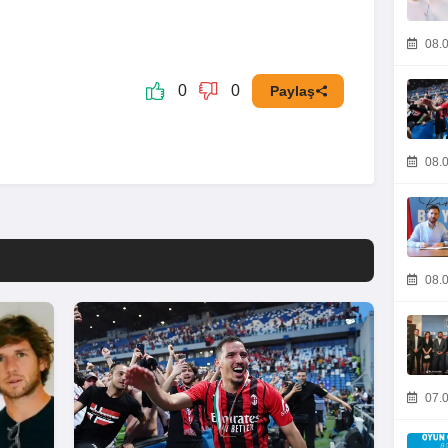
08.0
0
0
Paylaş
08.0
08.0
07.0