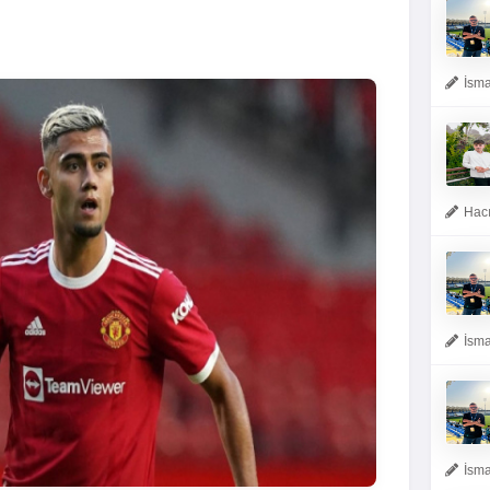
İsma
Hacı
İsma
İsma