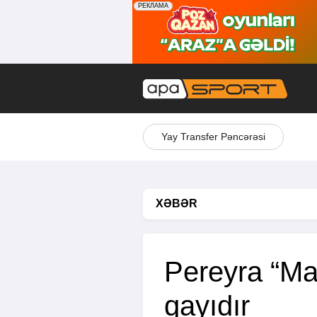
Yay Transfer Pəncərəsi
XƏBƏR
Pereyra “Ma
qayıdır