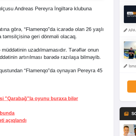
olçusu Andreas Pereyra İngiltərə klubuna
ına görə, “Flamenqo”da icarədə olan 26 yaşlı
APA 
təmsilçisinə geri dönməli olacaq.
 müddətinin uzadılmamasıdır. Tərəflər onun
dətinin artırılması barədə razılaşa bilməyib.
İsma
avqustundan “Flamenqo”da oynayan Pereyra 45
si "Qarabağ"la oyunu buraxa bilər
ubunda
S
ti açıqlandı