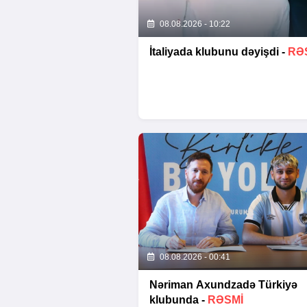
08.08.2026 - 10:22
İtaliyada klubunu dəyişdi -
RƏ
08.08.2026 - 00:41
Nəriman Axundzadə Türkiyə
klubunda -
RƏSMİ