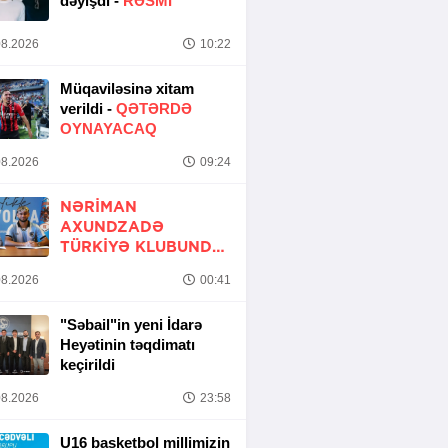
dəyişdi -
RƏSMİ
8.2026
10:22
Müqaviləsinə xitam
verildi -
QƏTƏRDƏ
OYNAYACAQ
8.2026
09:24
NƏRIMAN
AXUNDZADƏ
TÜRKIYƏ KLUBUNDA
-
RƏSMİ
8.2026
00:41
"Səbail"in yeni İdarə
Heyətinin təqdimatı
keçirildi
8.2026
23:58
U16 basketbol millimizin