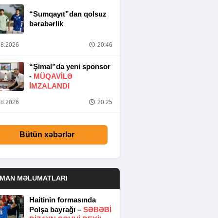
“Sumqayıt”dan qolsuz
bərabərlik
8.2026
20:46
“Şimal”da yeni sponsor
-
MÜQAVİLƏ
İMZALANDI
8.2026
20:25
Bütün xəbərlər
DMAN MƏLUMATLARI
Haitinin formasında
Polşa bayrağı –
SƏBƏBI