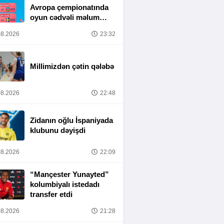
Avropa çempionatında
oyun cədvəli məlum
olub
8.2026
23:32
Millimizdən çətin qələbə
8.2026
22:48
Zidanın oğlu İspaniyada
klubunu dəyişdi
8.2026
22:09
“Mançester Yunayted”
kolumbiyalı istedadı
transfer etdi
8.2026
21:28