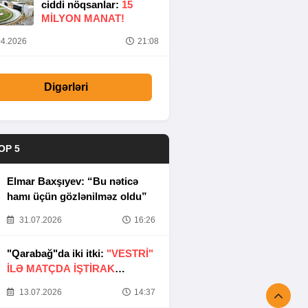
ciddi nöqsanlar:
15
MILYON MANAT!
4.2026
21:08
Digərləri
OP 5
Elmar Baxşıyev: “Bu nəticə
hamı üçün gözlənilməz oldu”
31.07.2026
16:26
"Qarabağ"da iki itki:
"VESTRİ"
İLƏ MATÇDA İŞTİRAK
ETMƏYƏCƏKLƏR
13.07.2026
14:37