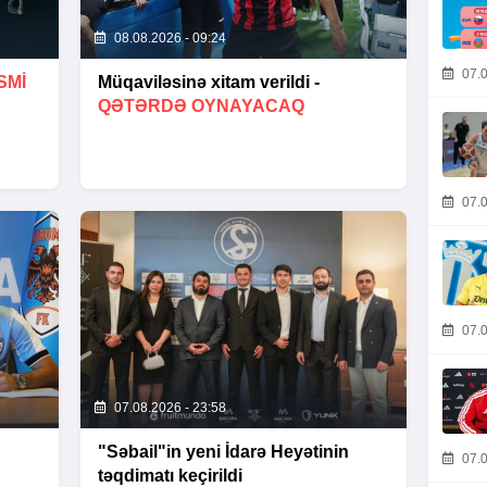
08.08.2026 - 09:24
07.0
SMİ
Müqaviləsinə xitam verildi -
QƏTƏRDƏ OYNAYACAQ
07.0
07.0
07.08.2026 - 23:58
"Səbail"in yeni İdarə Heyətinin
07.0
təqdimatı keçirildi