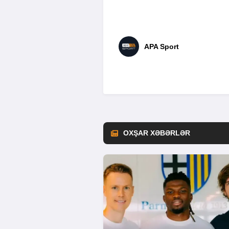
APA Sport
OXŞAR XƏBƏRLƏR