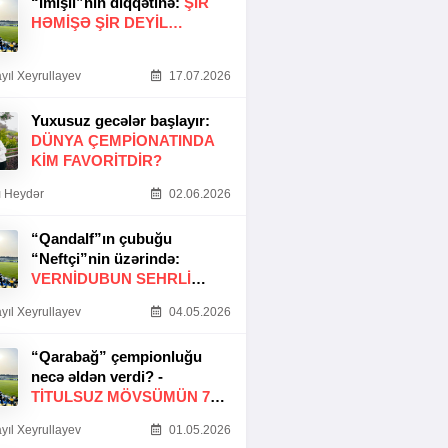
“İmişli”nin diqqətinə:
ŞIR
HƏMIŞƏ ŞIR DEYIL…
yıl Xeyrullayev
17.07.2026
Yuxusuz gecələr başlayır:
DÜNYA ÇEMPIONATINDA
KIM FAVORITDIR?
 Heydər
02.06.2026
“Qandalf”ın çubuğu
“Neftçi”nin üzərində:
VERNİDUBUN SEHRLİ
TOXUNUŞU
yıl Xeyrullayev
04.05.2026
“Qarabağ” çempionluğu
necə əldən verdi? -
TITULSUZ MÖVSÜMÜN 7
SƏBƏBI
yıl Xeyrullayev
01.05.2026