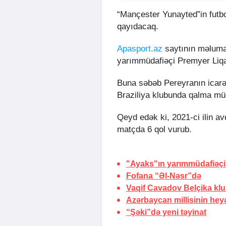
“Mançester Yunayted”in futb
qayıdacaq.
Apasport.az
saytının məlumat
yarımmüdafiəçi Premyer Liqa 
Buna səbəb Pereyranın icarə
Braziliya klubunda qalma müd
Qeyd edək ki, 2021-ci ilin 
matçda 6 qol vurub.
"Ayaks"ın yarımmüdafiəçi
Fofana
“Əl-Nəsr”də
Vaqif Cavadov Belçika kl
Azərbaycan millisinin heyə
“Şəki”də yeni təyinat