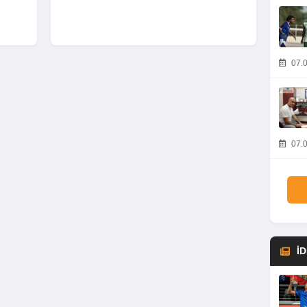
07.0
07.0
İ