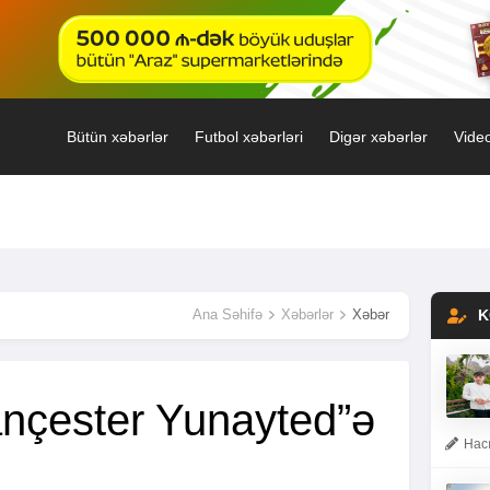
Bütün xəbərlər
Futbol xəbərləri
Digər xəbərlər
Video
Ana Səhifə
Xəbərlər
Xəbər
K
nçester Yunayted”ə
Hacı