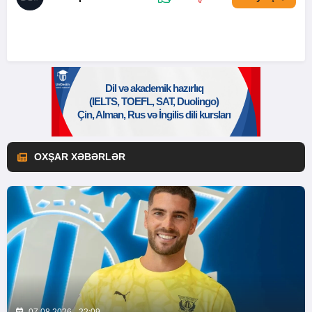
OXŞAR XƏBƏRLƏR