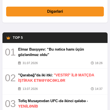
Digərləri
TOP 5
01
Elmar Baxşıyev: “Bu nəticə hamı üçün
gözlənilməz oldu”
31.07.2026
16:26
02
"Qarabağ"da iki itki:
"VESTRİ" İLƏ MATÇDA
İŞTİRAK ETMƏYƏCƏKLƏR
13.07.2026
14:37
03
Tofiq Musayevdən UFC-də ikinci qələbə -
YENİLƏNİB