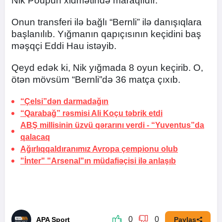
Nik Poupun xidmətində maraqlıdır.
Onun transferi ilə bağlı “Bernli” ilə danışıqlara
başlanılıb. Yığmanın qapıçısının keçidini baş
məşqçi Eddi Hau istəyib.
Qeyd edək ki, Nik yığmada 8 oyun keçirib. O,
ötən mövsüm “Bernli”də 36 matça çıxıb.
“Çelsi”dən
darmadağın
“Qarabağ” rəsmisi Ali Koçu təbrik etdi
ABŞ millisinin üzvü qərarını verdi -
“Yuventus”da
qalacaq
Ağırlıqqaldıranımız Avropa çempionu olub
"İnter" "Arsenal"ın müdafiəçisi ilə anlaşıb
0
0
APA Sport
Paylaş