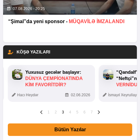
07.08.2026 - 20:25
“Şimal”da yeni sponsor -
MÜQAVİLƏ İMZALANDI
KÖŞƏ YAZILARI
Yuxusuz gecələr başlayır:
“Qandalf”
DÜNYA ÇEMPIONATINDA
“Neftçi”ni
KIM FAVORITDIR?
VERNİDUB
TOXUNUŞ
Hacı Heydər
02.06.2026
İsmayıl Xeyrullaye
1
2
3
4
5
6
7
Bütün Yazılar