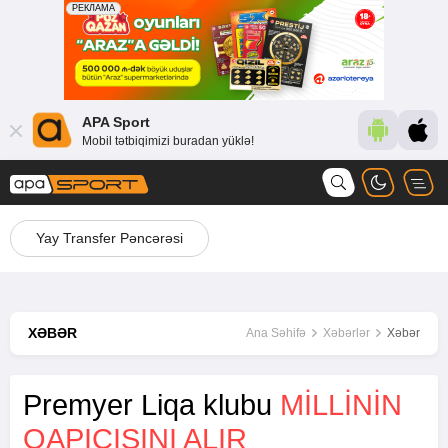
APA Sport
Mobil tətbiqimizi buradan yüklə!
Yay Transfer Pəncərəsi
XƏBƏR
Ana Səhifə
Xəbərlər
Xəbər
Premyer Liqa klubu
MILLININ
QAPIÇISINI ALIR