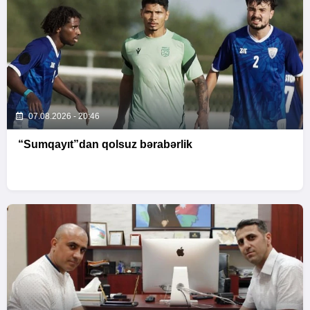
07.08.2026 - 20:46
“Sumqayıt”dan qolsuz bərabərlik