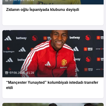
07.08.2026 - 22:09
Zidanın oğlu İspaniyada klubunu dəyişdi
07.08.2026 - 21:28
“Mançester Yunayted” kolumbiyalı istedadı transfer
etdi