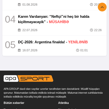
01.08.2026
20:52
04
Karen Vardanyan: “Neftçi”ni heç bir halda
kiçiltməyəcəyik” -
MÜSAHİBƏ
22.07.2026
22:26
05
DÇ-2026: Argentina finalda! -
YENİLƏNİB
16.07.2026
01:01
APA GROUP daxil olan saytlar uzerlər tərəfindən tam dəstəklənir. Müəllif hüquqları
qorunur. Məlumatdan istifadə etdikdə istinad mütləqdir. Məlumat internet səhifələrində
istifadə edildikdə müvafiq keçidin qoyulması mütləqdir.
Bütün xəbərlər
Atletika