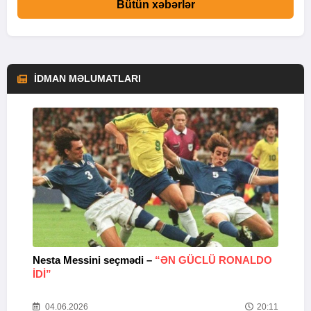
Bütün xəbərlər
İDMAN MƏLUMATLARI
Nesta Messini seçmədi –
“ƏN GÜCLÜ RONALDO
“
IDI”
V
20
04.06.2026
20:11