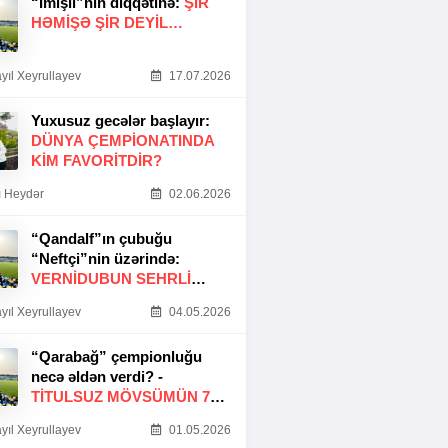
“İmişli”nin diqqətinə:
ŞIR
HƏMIŞƏ ŞIR DEYIL…
yıl Xeyrullayev
17.07.2026
Yuxusuz gecələr başlayır:
DÜNYA ÇEMPIONATINDA
KIM FAVORITDIR?
 Heydər
02.06.2026
“Qandalf”ın çubuğu
“Neftçi”nin üzərində:
VERNİDUBUN SEHRLİ
TOXUNUŞU
yıl Xeyrullayev
04.05.2026
“Qarabağ” çempionluğu
necə əldən verdi? -
TITULSUZ MÖVSÜMÜN 7
SƏBƏBI
yıl Xeyrullayev
01.05.2026