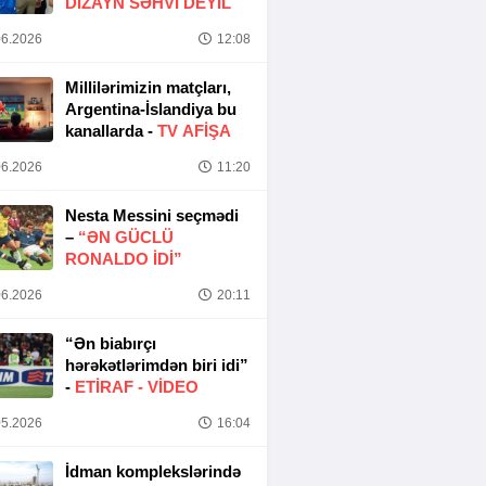
DIZAYN SƏHVI DEYIL
6.2026
12:08
Millilərimizin matçları,
Argentina-İslandiya bu
kanallarda -
TV AFİŞA
6.2026
11:20
Nesta Messini seçmədi
–
“ƏN GÜCLÜ
RONALDO IDI”
6.2026
20:11
“Ən biabırçı
hərəkətlərimdən biri idi”
-
ETIRAF -
VİDEO
5.2026
16:04
İdman komplekslərində