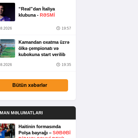
“Real”dan İtaliya
klubuna -
RƏSMİ
8.2026
19:57
Kamandan oxatma üzrə
ölkə çempionatı və
kubokuna start verilib
8.2026
19:35
Bütün xəbərlər
DMAN MƏLUMATLARI
Haitinin formasında
Polşa bayrağı –
SƏBƏBI