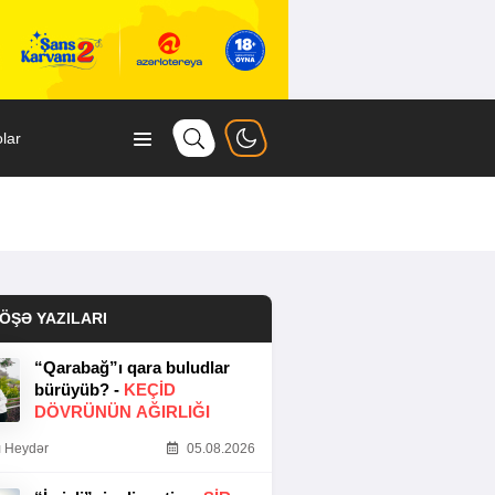
lar
ÖŞƏ YAZILARI
“Qarabağ”ı qara buludlar
bürüyüb? -
KEÇID
DÖVRÜNÜN AĞIRLIĞI
 Heydər
05.08.2026