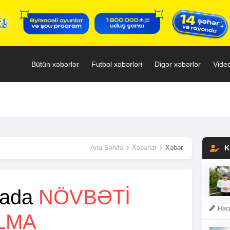
Bütün xəbərlər
Futbol xəbərləri
Digər xəbərlər
Video
Ana Səhifə
Xəbərlər
Xəbər
K
qada
NÖVBƏTI
Hacı
LMA