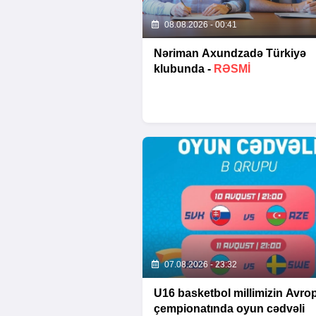
08.08.2026 - 00:41
Nəriman Axundzadə Türkiyə
klubunda -
RƏSMİ
07.08.2026 - 23:32
U16 basketbol millimizin Avro
çempionatında oyun cədvəli