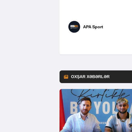
APA Sport
OXŞAR XƏBƏRLƏR