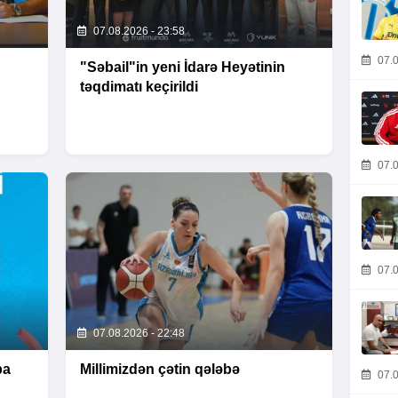
07.08.2026 - 23:58
07.0
"Səbail"in yeni İdarə Heyətinin
təqdimatı keçirildi
07.0
07.0
07.08.2026 - 22:48
pa
Millimizdən çətin qələbə
07.0