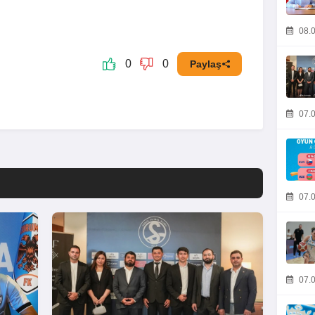
08.0
0
0
Paylaş
07.0
07.0
07.0