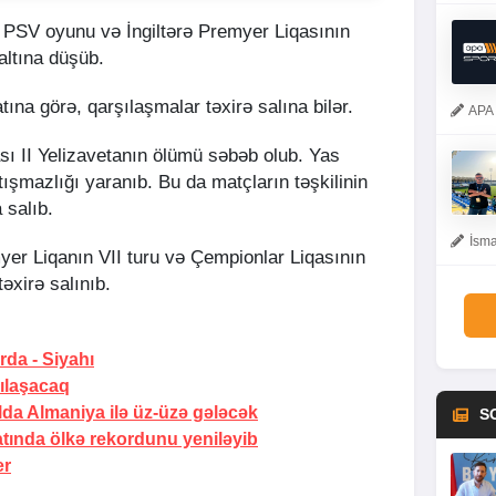
 PSV oyunu və İngiltərə Premyer Liqasının
 altına düşüb.
ına görə, qarşılaşmalar təxirə salına bilər.
APA 
sı II Yelizavetanın ölümü səbəb olub. Yas
atışmazlığı yaranıb. Bu da matçların təşkilinin
 salıb.
İsma
er Liqanın VII turu və Çempionlar Liqasının
əxirə salınıb.
arda
- Siyahı
ılaşacaq
alda Almaniya ilə üz-üzə gələcək
S
tında ölkə rekordunu yeniləyib
er