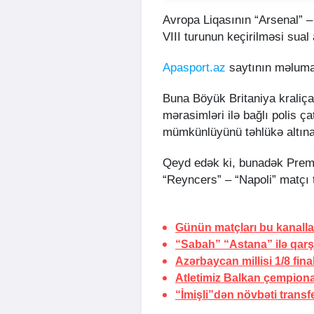
Avropa Liqasının “Arsenal” –
VIII turunun keçirilməsi sual
Apasport.az
saytının məlumat
Buna Böyük Britaniya kraliça
mərasimləri ilə bağlı polis ç
mümkünlüyünü təhlükə altına
Qeyd edək ki, bunadək Premy
“Reyncers” – “Napoli” matçı t
Günün matçları bu kanall
“Sabah” “Astana” ilə qarş
Azərbaycan millisi 1/8 fin
Atletimiz Balkan çempiona
“İmişli”dən növbəti transf