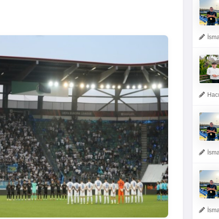
İsma
Hacı
İsma
İsma