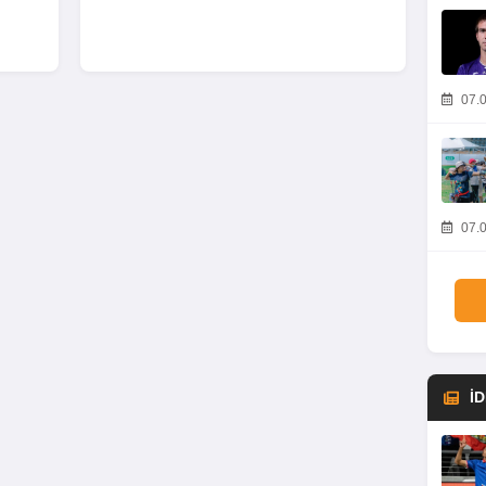
07.0
07.0
İ