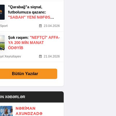
"Qarabağ"a siqnal,
futbolumuza qazanc:
"SABAH" YENI NƏFƏS
GƏTIRDI
Sport
23.04.2026
Şok rəqəm:
"NEFTÇI" AFFA-
YA 200 MIN MANAT
ÖDƏYIB
yıl Xeyrullayev
21.04.2026
Bütün Yazılar
ON XƏBƏRLƏR
NƏRIMAN
AXUNDZADƏ