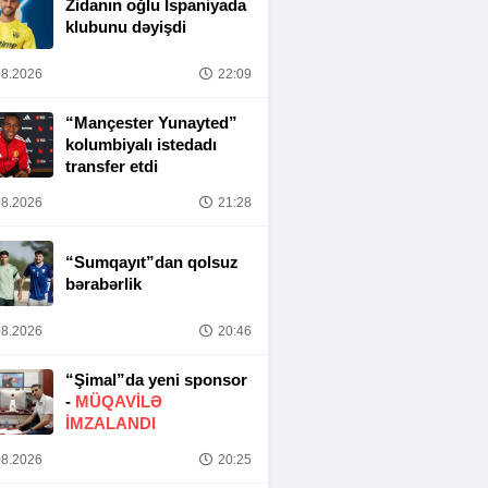
Zidanın oğlu İspaniyada
klubunu dəyişdi
8.2026
22:09
“Mançester Yunayted”
kolumbiyalı istedadı
transfer etdi
8.2026
21:28
“Sumqayıt”dan qolsuz
bərabərlik
8.2026
20:46
“Şimal”da yeni sponsor
-
MÜQAVİLƏ
İMZALANDI
8.2026
20:25