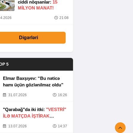
ciddi nöqsanlar:
15
MILYON MANAT!
4.2026
21:08
Digərləri
OP 5
Elmar Baxşıyev: “Bu nəticə
hamı üçün gözlənilməz oldu”
31.07.2026
16:26
"Qarabağ"da iki itki:
"VESTRİ"
İLƏ MATÇDA İŞTİRAK
ETMƏYƏCƏKLƏR
13.07.2026
14:37