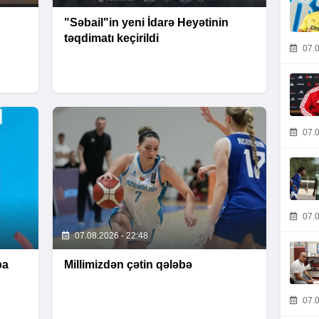
"Səbail"in yeni İdarə Heyətinin
təqdimatı keçirildi
07.0
07.0
07.0
07.08.2026 - 22:48
pa
Millimizdən çətin qələbə
07.0