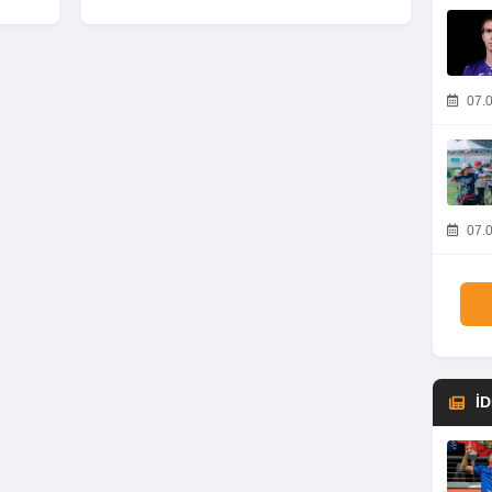
07.0
07.0
İ