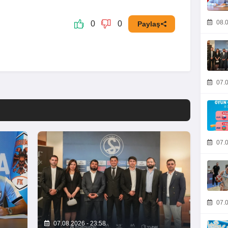
08.0
0
0
Paylaş
07.0
07.0
07.0
07.08.2026 - 23:58