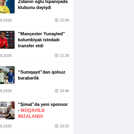
Zidanın oğlu İspaniyada
klubunu dəyişdi
8.2026
22:09
“Mançester Yunayted”
kolumbiyalı istedadı
transfer etdi
8.2026
21:28
“Sumqayıt”dan qolsuz
bərabərlik
8.2026
20:46
“Şimal”da yeni sponsor
-
MÜQAVİLƏ
İMZALANDI
8.2026
20:25