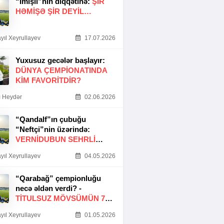
“İmişli”nin diqqətinə:
ŞIR
HƏMIŞƏ ŞIR DEYIL…
yıl Xeyrullayev
17.07.2026
Yuxusuz gecələr başlayır:
DÜNYA ÇEMPIONATINDA
KIM FAVORITDIR?
 Heydər
02.06.2026
“Qandalf”ın çubuğu
“Neftçi”nin üzərində:
VERNİDUBUN SEHRLİ
TOXUNUŞU
yıl Xeyrullayev
04.05.2026
“Qarabağ” çempionluğu
necə əldən verdi? -
TITULSUZ MÖVSÜMÜN 7
SƏBƏBI
yıl Xeyrullayev
01.05.2026