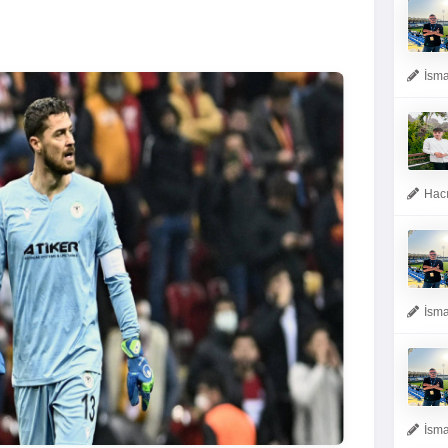
İsma
Hacı
İsma
İsma