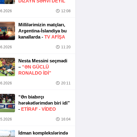
DIZAYN SƏHVI DEYIL
6.2026
12:08
Millilərimizin matçları,
Argentina-İslandiya bu
kanallarda -
TV AFİŞA
6.2026
11:20
Nesta Messini seçmədi
–
“ƏN GÜCLÜ
RONALDO IDI”
6.2026
20:11
“Ən biabırçı
hərəkətlərimdən biri idi”
-
ETIRAF -
VİDEO
5.2026
16:04
İdman komplekslərində