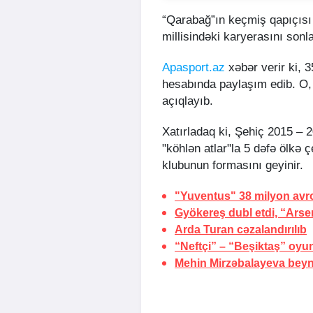
“Qarabağ”ın keçmiş qapıçısı
millisindəki karyerasını sonla
Apasport.az
xəbər verir ki, 
hesabında paylaşım edib. O, 
açıqlayıb.
Xatırladaq ki, Şehiç 2015 – 
"köhlən atlar"la 5 dəfə ölkə 
klubunun formasını geyinir.
"Yuventus" 38 milyon avroy
Gyökereş dubl etdi, “Arse
Arda Turan cəzalandırılıb
“Neftçi” – “Beşiktaş” oyu
Mehin Mirzəbalayeva beynə