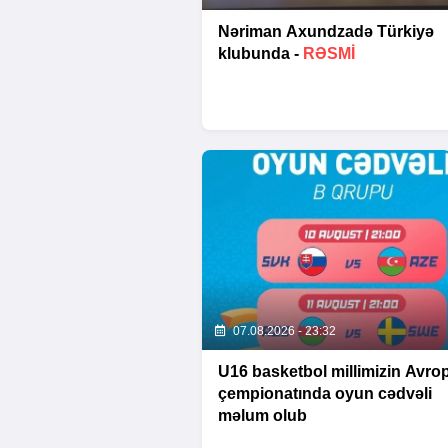
Nəriman Axundzadə Türkiyə
klubunda -
RƏSMİ
07.08.2026 - 23:32
U16 basketbol millimizin Avro
çempionatında oyun cədvəli
məlum olub