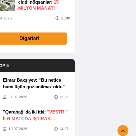
ciddi nöqsanlar:
15
MILYON MANAT!
4.2026
21:08
Digərləri
OP 5
Elmar Baxşıyev: “Bu nəticə
hamı üçün gözlənilməz oldu”
31.07.2026
16:26
"Qarabağ"da iki itki:
"VESTRİ"
İLƏ MATÇDA İŞTİRAK
ETMƏYƏCƏKLƏR
13.07.2026
14:37