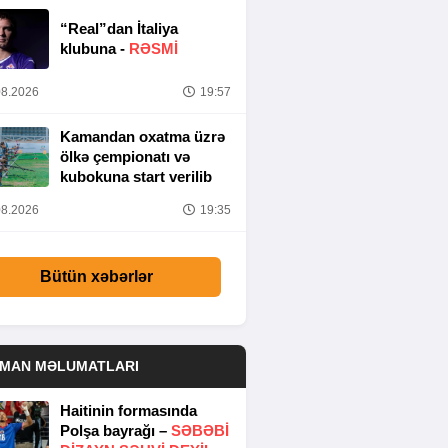
“Real”dan İtaliya
klubuna -
RƏSMİ
8.2026
19:57
Kamandan oxatma üzrə
ölkə çempionatı və
kubokuna start verilib
8.2026
19:35
Bütün xəbərlər
DMAN MƏLUMATLARI
Haitinin formasında
Polşa bayrağı –
SƏBƏBI