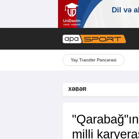
Yay Transfer Pəncərəsi
XƏBƏR
"Qarabağ"ın
milli karyeras