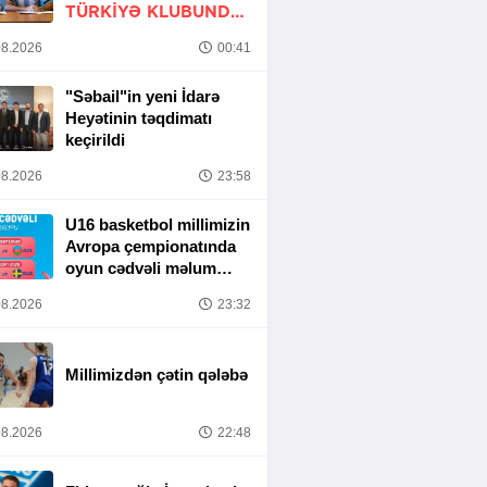
TÜRKIYƏ KLUBUNDA
-
RƏSMİ
8.2026
00:41
"Səbail"in yeni İdarə
Heyətinin təqdimatı
keçirildi
8.2026
23:58
U16 basketbol millimizin
Avropa çempionatında
oyun cədvəli məlum
olub
8.2026
23:32
Millimizdən çətin qələbə
8.2026
22:48