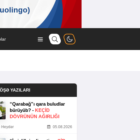
lar
ÖŞƏ YAZILARI
“Qarabağ”ı qara buludlar
bürüyüb? -
KEÇID
DÖVRÜNÜN AĞIRLIĞI
 Heydər
05.08.2026