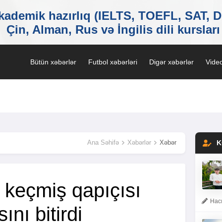
Bütün xəbərlər
Futbol xəbərləri
Digər xəbərlər
Video
Ana Səhifə
Xəbərlər
Xəbər
K
 keçmiş qapıçısı
Hacı
ını bitirdi