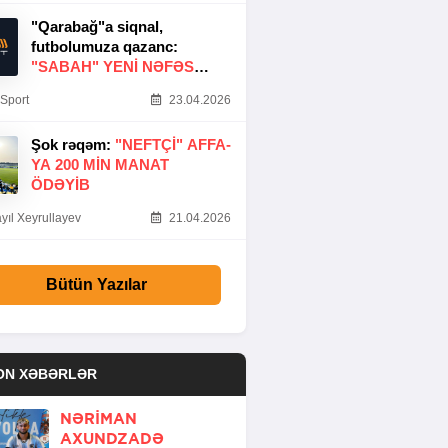
"Qarabağ"a siqnal,
futbolumuza qazanc:
"SABAH" YENI NƏFƏS
GƏTIRDI
Sport
23.04.2026
Şok rəqəm:
"NEFTÇI" AFFA-
YA 200 MIN MANAT
ÖDƏYIB
yıl Xeyrullayev
21.04.2026
Bütün Yazılar
ON XƏBƏRLƏR
NƏRIMAN
AXUNDZADƏ