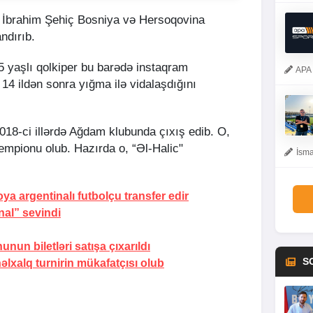
 İbrahim Şehiç Bosniya və Hersoqovina
ndırıb.
35 yaşlı qolkiper bu barədə instaqram
APA 
14 ildən sonra yığma ilə vidalaşdığını
2018-ci illərdə Ağdam klubunda çıxış edib. O,
çempionu olub. Hazırda o, “Əl-Halic"
İsma
a argentinalı futbolçu transfer edir
nal” sevindi
nunun biletləri
satışa çıxarıldı
S
lxalq turnirin mükafatçısı olub