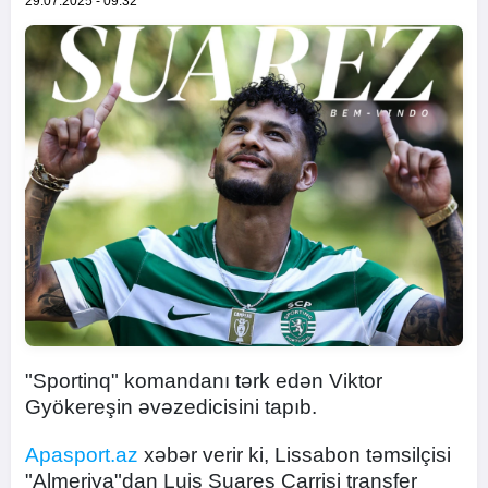
29.07.2025 - 09:32
"Sportinq" komandanı tərk edən Viktor
Gyökereşin əvəzedicisini tapıb.
Apasport.az
xəbər verir ki, Lissabon təmsilçisi
"Almeriya"dan Luis Suares Çarrisi transfer