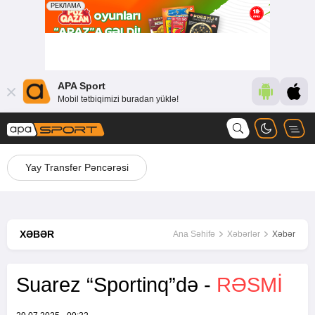
APA Sport
Mobil tətbiqimizi buradan yüklə!
Yay Transfer Pəncərəsi
XƏBƏR
Ana Səhifə
Xəbərlər
Xəbər
Suarez “Sportinq”də -
RƏSMİ