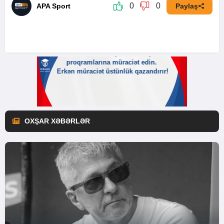
0
0
APA Sport
Paylaş
OXŞAR XƏBƏRLƏR