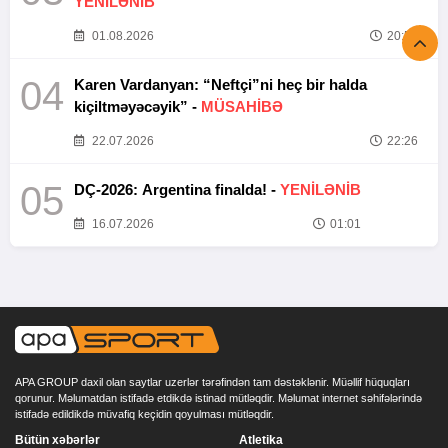
YENİLƏNİB
01.08.2026
20:52
04
Karen Vardanyan: “Neftçi”ni heç bir halda
kiçiltməyəcəyik” -
MÜSAHİBƏ
22.07.2026
22:26
05
DÇ-2026: Argentina finalda! -
YENİLƏNİB
16.07.2026
01:01
APA GROUP daxil olan saytlar uzerlər tərəfindən tam dəstəklənir. Müəllif hüquqları
qorunur. Məlumatdan istifadə etdikdə istinad mütləqdir. Məlumat internet səhifələrində
istifadə edildikdə müvafiq keçidin qoyulması mütləqdir.
Bütün xəbərlər
Atletika