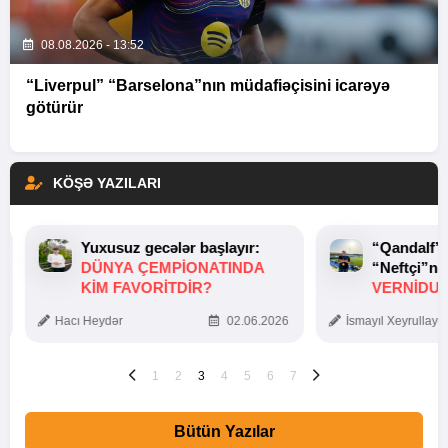
08.08.2026 - 13:52
“Liverpul” “Barselona”nın müdafiəçisini icarəyə
götürür
KÖŞƏ YAZILARI
Yuxusuz gecələr başlayır:
“Qandalf”
DÜNYA ÇEMPIONATINDA
“Neftçi”ni
KIM FAVORITDIR?
VERNİDUB
TOXUNUŞ
Hacı Heydər
02.06.2026
İsmayıl Xeyrullaye
1
2
3
4
5
6
7
Bütün Yazılar