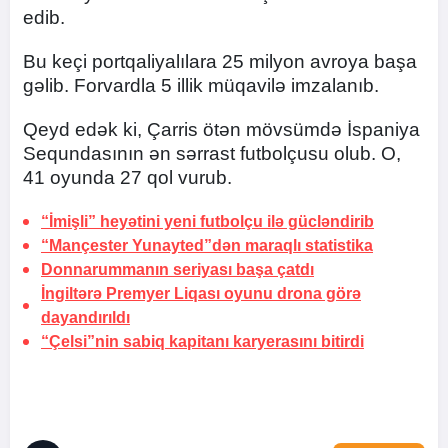
edib.
Bu keçi portqaliyalılara 25 milyon avroya başa
gəlib. Forvardla 5 illik müqavilə imzalanıb.
Qeyd edək ki, Çarris ötən mövsümdə İspaniya
Sequndasının ən sərrast futbolçusu olub. O,
41 oyunda 27 qol vurub.
“İmişli” heyətini yeni futbolçu ilə gücləndirib
“Mançester Yunayted”dən maraqlı
statistika
Donnarummanın seriyası başa çatdı
İngiltərə Premyer Liqası oyunu drona görə
dayandırıldı
“Çelsi”nin sabiq kapitanı
karyerasını bitirdi