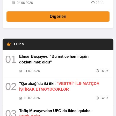
20
04.06.2026
20:11
Digərləri
TOP 5
01
Elmar Baxşıyev: “Bu nəticə hamı üçün
gözlənilməz oldu”
31.07.2026
16:26
02
"Qarabağ"da iki itki:
"VESTRİ" İLƏ MATÇDA
İŞTİRAK ETMƏYƏCƏKLƏR
13.07.2026
14:37
03
Tofiq Musayevdən UFC-də ikinci qələbə -