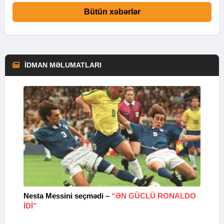
Bütün xəbərlər
İDMAN MƏLUMATLARI
Nesta Messini seçmədi –
“ƏN GÜCLÜ RONALDO
“
IDI”
V