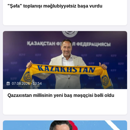
"Şəfa" toplanışı məğlubiyyətsiz başa vurdu
07.08.2026 - 13:54
Qazaxıstan millisinin yeni baş məşqçisi bəlli oldu