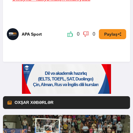
0
0
APA Sport
Paylaş
OXŞAR XƏBƏRLƏR