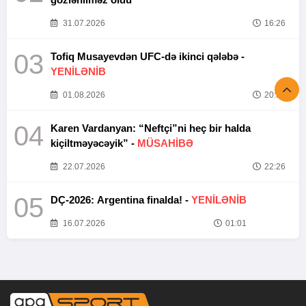
31.07.2026
16:26
03
Tofiq Musayevdən UFC-də ikinci qələbə -
YENİLƏNİB
01.08.2026
20:52
04
Karen Vardanyan: “Neftçi”ni heç bir halda
kiçiltməyəcəyik” -
MÜSAHİBƏ
22.07.2026
22:26
05
DÇ-2026: Argentina finalda! -
YENİLƏNİB
16.07.2026
01:01