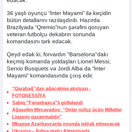
edəcək.
36 yaşlı oyunçu “İnter Mayami” ilə keçidin
bütün detallarını razılaşdırıb. Hazırda
Brazilyada “Qremio”nun şərəfini qoruyan
veteran futbolçu dekabrın sonunda
komandasını tərk edəcək.
Qeyd edək ki, forvardın "Barselona"dakı
keçmiş komanda yoldaşları Lionel Messi,
Serxio Busquets və Jordi Alba da “İnter
Mayami” komandasında çıxış edir.
“Qarabağ”dan ağacəkmə aksiyası -
FOTOSESSİYA
Sabiq "Fənərbaxça"lı
güllələndi
Ağasəlim Mircavadov: “Onlar nüfuz üçün
Millətlər
Liqasını qazanmalıdır”
Mbappe Azərbaycanla oyunda iştirak etməyəcək
Ukrayna – İtaliya matçı
Almaniyada