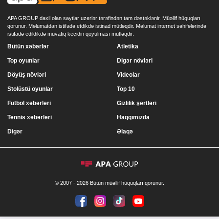
APA GROUP daxil olan saytlar uzerlər tərəfindən tam dəstəklənir. Müəllif hüquqları
qorunur. Məlumatdan istifadə etdikdə istinad mütləqdir. Məlumat internet səhifələrində
istifadə edildikdə müvafiq keçidin qoyulması mütləqdir.
Bütün xəbərlər
Atletika
Top oyunlar
Digər növləri
Döyüş növləri
Videolar
Stolüstü oyunlar
Top 10
Futbol xəbərləri
Gizlilik şərtləri
Tennis xəbərləri
Haqqımızda
Digər
Əlaqə
© 2007 - 2026 Bütün müəllif hüquqları qorunur.