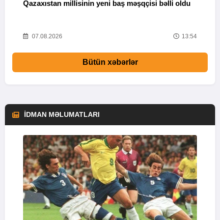
Qazaxıstan millisinin yeni baş məşqçisi bəlli oldu
B
03
07.08.2026
13:54
Bütün xəbərlər
İDMAN MƏLUMATLARI