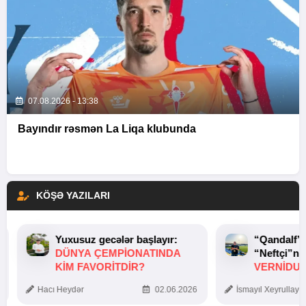
07.08.2026 - 13:38
Bayındır rəsmən La Liqa klubunda
KÖŞƏ YAZILARI
Yuxusuz gecələr başlayır:
“Qandalf”
DÜNYA ÇEMPIONATINDA
“Neftçi”ni
KIM FAVORITDIR?
VERNİDUB
TOXUNUŞ
Hacı Heydər
02.06.2026
İsmayıl Xeyrullaye