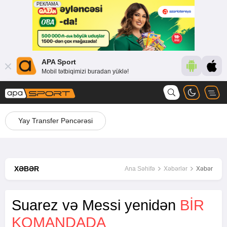
APA Sport
Mobil tətbiqimizi buradan yüklə!
Yay Transfer Pəncərəsi
XƏBƏR
Ana Səhifə
Xəbərlər
Xəbər
Suarez və Messi yenidən
BIR
KOMANDADA