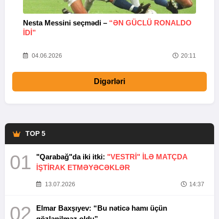
Nesta Messini seçmədi –
“ƏN GÜCLÜ RONALDO
“
IDI”
V
20
04.06.2026
20:11
Digərləri
TOP 5
01
"Qarabağ"da iki itki:
"VESTRİ" İLƏ MATÇDA
İŞTİRAK ETMƏYƏCƏKLƏR
13.07.2026
14:37
02
Elmar Baxşıyev: “Bu nəticə hamı üçün
gözlənilməz oldu”