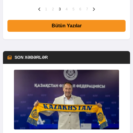
1
2
3
4
5
6
7
Bütün Yazılar
SON XƏBƏRLƏR