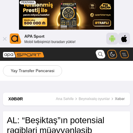
APA Sport
Mobil tətbiqimizi buradan yüklə!
Yay Transfer Pəncərəsi
XƏBƏR
Ana Səhifə
Beynəlxalq oyunlar
Xəbər
AL: “Beşiktaş”ın potensial
rəqibləri müəyyənləşib