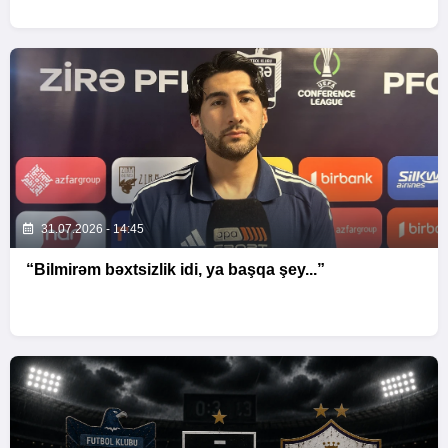
31.07.2026 - 14:45
“Bilmirəm bəxtsizlik idi, ya başqa şey...”