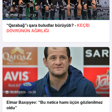
05.08.2026 - 17:13
“Qarabağ”ı qara buludlar bürüyüb? -
KEÇID
DÖVRÜNÜN AĞIRLIĞI
31.07.2026 - 16:26
Elmar Baxşıyev: “Bu nəticə hamı üçün gözlənilməz
oldu”