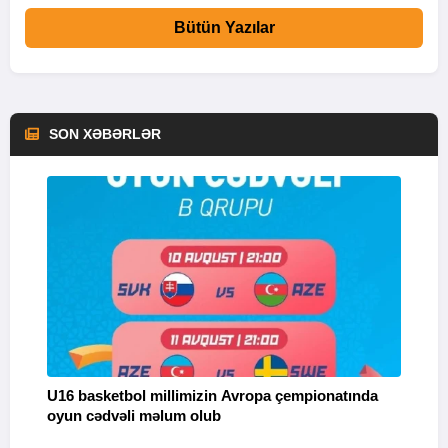
Bütün Yazılar
SON XƏBƏRLƏR
U16 basketbol millimizin Avropa çempionatında
M
oyun cədvəli məlum olub