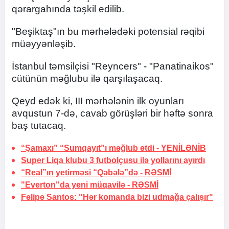
qərargahında təşkil edilib.
"Beşiktaş"ın bu mərhələdəki potensial rəqibi
müəyyənləşib.
İstanbul təmsilçisi "Reyncers" - "Panatinaikos"
cütünün məğlubu ilə qarşılaşacaq.
Qeyd edək ki, III mərhələnin ilk oyunları
avqustun 7-də, cavab görüşləri bir həftə sonra
baş tutacaq.
“Şamaxı” “Sumqayıt”ı məğlub etdi -
YENİLƏNİB
Super Liqa klubu 3 futbolçusu ilə yollarını ayırdı
“Real”ın yetirməsi “Qəbələ”də -
RƏSMİ
"Everton"da yeni müqavilə -
RƏSMİ
Felipe Santos: "Hər komanda bizi udmağa çalışır"