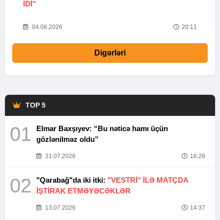
IDI”
V
20
04.06.2026
20:11
Digərləri
TOP 5
01
Elmar Baxşıyev: “Bu nəticə hamı üçün
gözlənilməz oldu”
31.07.2026
16:26
02
"Qarabağ"da iki itki:
"VESTRİ" İLƏ MATÇDA
İŞTİRAK ETMƏYƏCƏKLƏR
13.07.2026
14:37