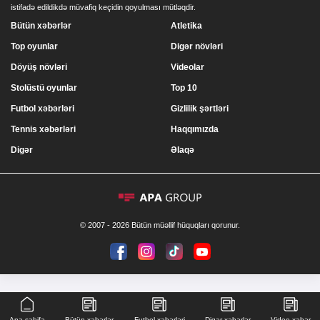
istifadə edildikdə müvafiq keçidin qoyulması mütləqdir.
Bütün xəbərlər
Atletika
Top oyunlar
Digər növləri
Döyüş növləri
Videolar
Stolüstü oyunlar
Top 10
Futbol xəbərləri
Gizlilik şərtləri
Tennis xəbərləri
Haqqımızda
Digər
Əlaqə
© 2007 - 2026 Bütün müəllif hüquqları qorunur.
Ana səhifə
Bütün xəbərlər
Futbol xəbərləri
Digər xəbərlər
Video xəbər