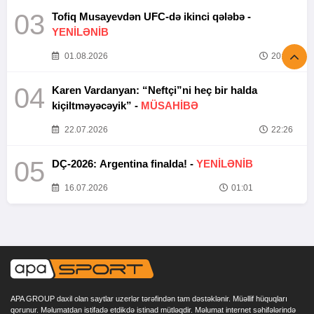
03
Tofiq Musayevdən UFC-də ikinci qələbə -
YENİLƏNİB
01.08.2026
20:52
04
Karen Vardanyan: “Neftçi”ni heç bir halda
kiçiltməyəcəyik” -
MÜSAHİBƏ
22.07.2026
22:26
05
DÇ-2026: Argentina finalda! -
YENİLƏNİB
16.07.2026
01:01
APA GROUP daxil olan saytlar uzerlər tərəfindən tam dəstəklənir. Müəllif hüquqları
qorunur. Məlumatdan istifadə etdikdə istinad mütləqdir. Məlumat internet səhifələrində