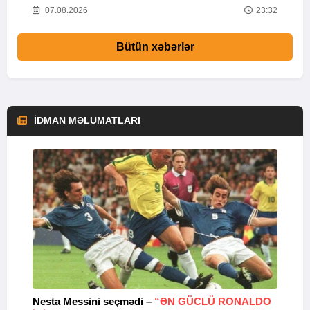
58
07.08.2026
23:32
Bütün xəbərlər
İDMAN MƏLUMATLARI
Nesta Messini seçmədi –
“ƏN GÜCLÜ RONALDO
“