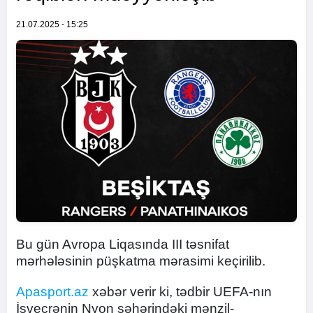
21.07.2025 - 15:25
Bu gün Avropa Liqasında III təsnifat
mərhələsinin püşkatma mərasimi keçirilib.
Apasport.az
xəbər verir ki, tədbir UEFA-nın
İsveçrənin Nyon şəhərindəki mənzil-