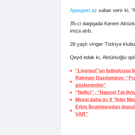
Apasport.az
xəbər verir ki, “
35-ci dəqiqədə Kerem Aktürko
imza atıb.
26 yaşlı vinger Türkiyə klubu
Qeyd edək ki, Aktürkoğlu qo
“Liverpul”un futbolçusu M
Rəhman Daşdəmirov: “Fran
gözləmirdim”
“Neftçi” - “Hapoel Təl-Əvi
Messi daha üç il “İnter M
Erkin İbrahimovdan deput
VAR”