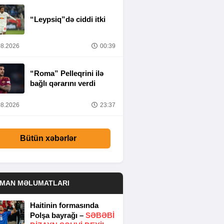
“Leypsiq”də ciddi itki
8.2026
00:39
“Roma” Pelleqrini ilə
bağlı qərarını verdi
8.2026
23:37
Bütün xəbərlər
DMAN MƏLUMATLARI
Haitinin formasında
Polşa bayrağı –
SƏBƏBI