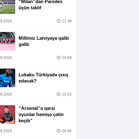
“Milan”dan Paredes
üçün təklif
8.2026
11:36
Millimiz Latviyaya qalib
gəlib
8.2026
10:49
Lukaku Türkiyədə çıxış
edəcək?
8.2026
10:15
“Arsenal”a qarşı
oyunlar həmişə çətin
keçib”
8.2026
09:46