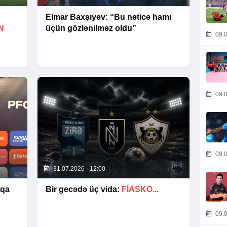
Elmar Baxşıyev: “Bu nəticə hamı
N
üçün gözlənilməz oldu”
09.0
09.0
09.0
31.07.2026 - 12:00
şqa
Bir gecədə üç vida:
FIASKO...
09.0