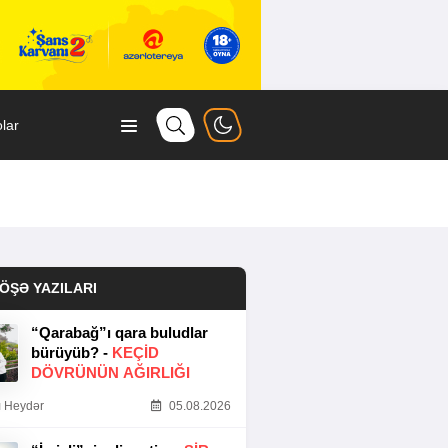
lar
ÖŞƏ YAZILARI
“Qarabağ”ı qara buludlar
bürüyüb? -
KEÇID
DÖVRÜNÜN AĞIRLIĞI
 Heydər
05.08.2026