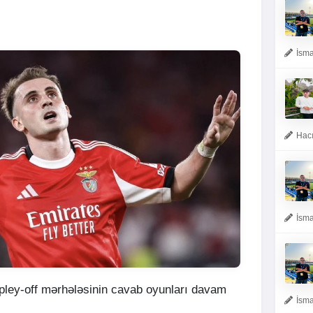
İsma
Hacı
İsma
ley-off mərhələsinin cavab oyunları davam
İsma