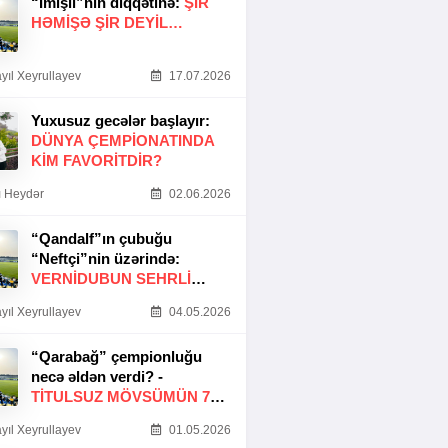
“İmişli”nin diqqətinə:
ŞIR
HƏMIŞƏ ŞIR DEYIL…
yıl Xeyrullayev
17.07.2026
Yuxusuz gecələr başlayır:
DÜNYA ÇEMPIONATINDA
KIM FAVORITDIR?
 Heydər
02.06.2026
“Qandalf”ın çubuğu
“Neftçi”nin üzərində:
VERNİDUBUN SEHRLİ
TOXUNUŞU
yıl Xeyrullayev
04.05.2026
“Qarabağ” çempionluğu
necə əldən verdi? -
TITULSUZ MÖVSÜMÜN 7
SƏBƏBI
yıl Xeyrullayev
01.05.2026