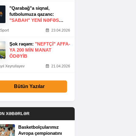
"Qarabağ"a siqnal,
futbolumuza qazanc:
"SABAH" YENI NƏFƏS
GƏTIRDI
Sport
23.04.2026
Şok rəqəm:
"NEFTÇI" AFFA-
YA 200 MIN MANAT
ÖDƏYIB
yıl Xeyrullayev
21.04.2026
Bütün Yazılar
ON XƏBƏRLƏR
Basketbolçularımız
Avropa çempionatını