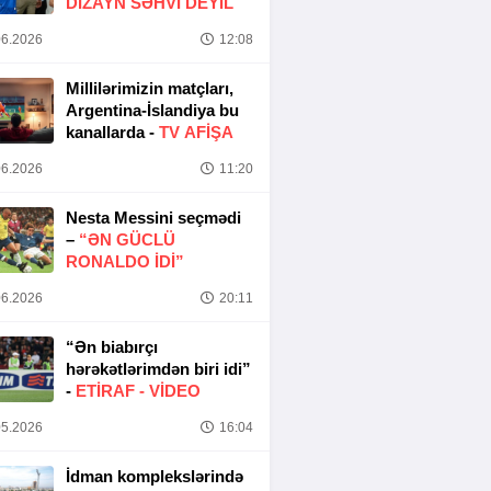
DIZAYN SƏHVI DEYIL
6.2026
12:08
Millilərimizin matçları,
Argentina-İslandiya bu
kanallarda -
TV AFİŞA
6.2026
11:20
Nesta Messini seçmədi
–
“ƏN GÜCLÜ
RONALDO IDI”
6.2026
20:11
“Ən biabırçı
hərəkətlərimdən biri idi”
-
ETIRAF -
VİDEO
5.2026
16:04
İdman komplekslərində