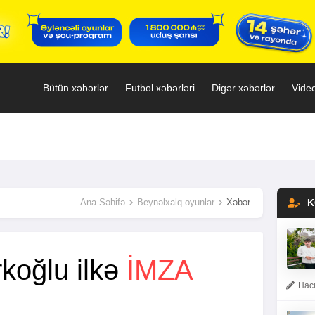
Bütün xəbərlər
Futbol xəbərləri
Digər xəbərlər
Video
Ana Səhifə
Beynəlxalq oyunlar
Xəbər
K
koğlu ilkə
IMZA
Hacı