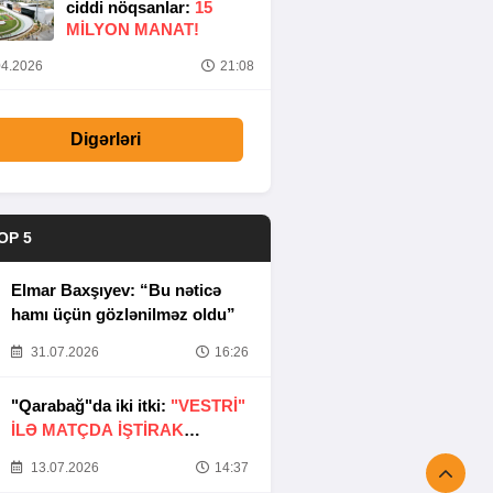
ciddi nöqsanlar:
15
MILYON MANAT!
4.2026
21:08
Digərləri
OP 5
Elmar Baxşıyev: “Bu nəticə
hamı üçün gözlənilməz oldu”
31.07.2026
16:26
"Qarabağ"da iki itki:
"VESTRİ"
İLƏ MATÇDA İŞTİRAK
ETMƏYƏCƏKLƏR
13.07.2026
14:37