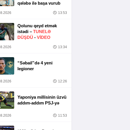
qələbə ilə başa vurub
8.2026
13:53
Qolunu qeyd etmək
istədi –
TUNELƏ
DÜŞDÜ
-
VİDEO
8.2026
13:34
“Səbail”də 4 yeni
legioner
8.2026
12:26
Yaponiya millisinin üzvü
addım-addım PSJ-yə
8.2026
11:53