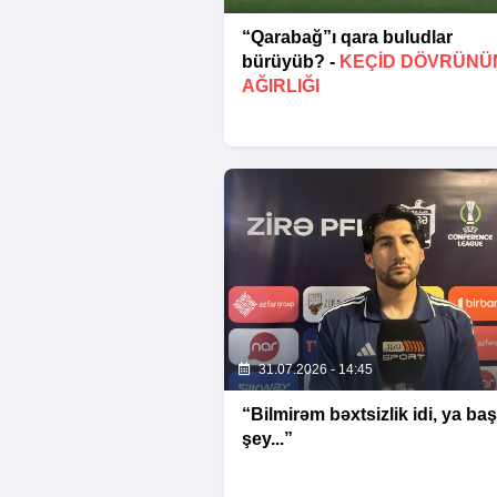
“Qarabağ”ı qara buludlar
bürüyüb? -
KEÇID DÖVRÜNÜ
AĞIRLIĞI
31.07.2026 - 14:45
“Bilmirəm bəxtsizlik idi, ya ba
şey...”