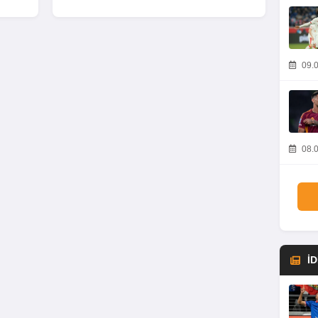
09.0
08.0
İ