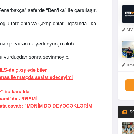
Fənərbaxça” səfərdə “Benfika” ilə qarşılaşır.
ğlu fərqlənib və Çempionlar Liqasında ilkə
APA 
na qol vuran ilk yerli oyunçu olub.
lu vurduqdan sonra sevinməyib.
İsma
LS-də çıxış edə bilər
sa ilə matçda assist edəcəyimi
v” bu kanalda
ayami”də -
RƏSMİ
ata cavab:
“MƏNİM DƏ DEYƏCƏKLƏRİM
S