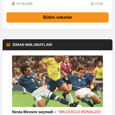
03
07.08.2026
13:54
Bütün xəbərlər
İDMAN MƏLUMATLARI
Nesta Messini seçmədi –
“ƏN GÜCLÜ RONALDO
“