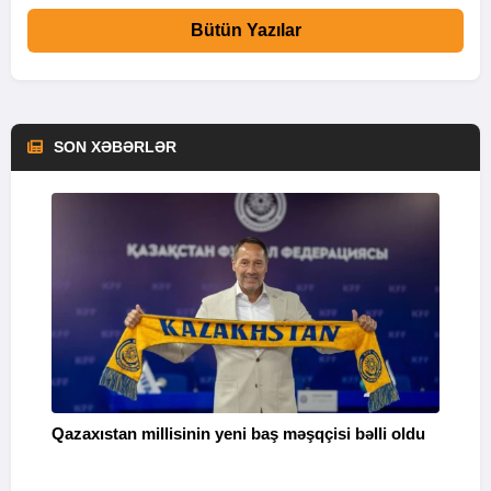
Bütün Yazılar
SON XƏBƏRLƏR
Qazaxıstan millisinin yeni baş məşqçisi bəlli oldu
B