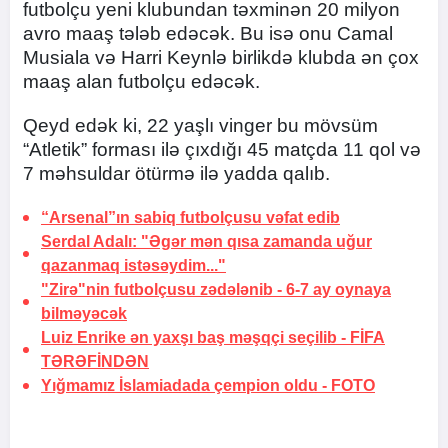
futbolçu yeni klubundan təxminən 20 milyon
avro maaş tələb edəcək. Bu isə onu Camal
Musiala və Harri Keynlə birlikdə klubda ən çox
maaş alan futbolçu edəcək.
Qeyd edək ki, 22 yaşlı vinger bu mövsüm
“Atletik” forması ilə çıxdığı 45 matçda 11 qol və
7 məhsuldar ötürmə ilə yadda qalıb.
“Arsenal”ın sabiq futbolçusu
vəfat edib
Serdal Adalı: "Əgər mən qısa zamanda uğur
qazanmaq istəsəydim..."
"Zirə"nin futbolçusu zədələnib -
6-7 ay oynaya
bilməyəcək
Luiz Enrike ən yaxşı baş məşqçi seçilib -
FİFA
TƏRƏFİNDƏN
Yığmamız İslamiadada
çempion oldu
-
FOTO