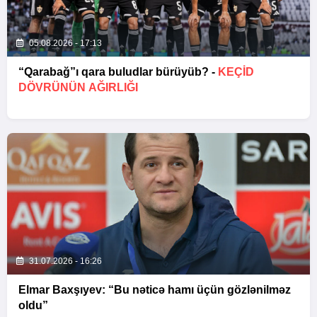
05.08.2026 - 17:13
“Qarabağ”ı qara buludlar bürüyüb? -
KEÇID
DÖVRÜNÜN AĞIRLIĞI
31.07.2026 - 16:26
Elmar Baxşıyev: “Bu nəticə hamı üçün gözlənilməz
oldu”