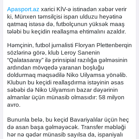
Apasport.az
xarici KİV-ə istinadən xəbər verir
ki, Münxen təmsilçisi ispan ulduzu heyətinə
qatmaq istəsə də, futbolçunun yüksək maaş
tələbi bu keçidin reallaşma ehtimalını azaldır.
Həmçinin, futbol jurnalisti Floryan Plettenberqin
sözlərinə görə, klub Leroy Sanenin
“Qalatasaray” ilə prinsipial razılığa gəlməsinin
ardından mövqedə yaranan boşluğu
doldurmaq məqsədilə Niko Uilyamsa yönəlib.
Klubun bu keçidi reallaşdırma istəyinin əsas
səbəbi də Niko Uilyamsın bazar dəyərinin
almanlar üçün münasib olmasıdır: 58 milyon
avro.
Bununla belə, bu keçid Bavariyalılar üçün heç
də asan başa gəlməyəcək. Transfer məbləği
hər nə qədər münasib sayılsa da, ispaniyalı