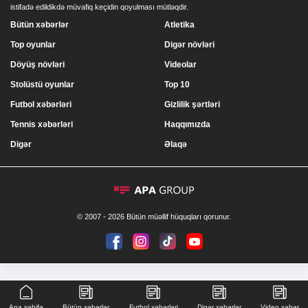
istifadə edildikdə müvafiq keçidin qoyulması mütləqdir.
Bütün xəbərlər
Atletika
Top oyunlar
Digər növləri
Döyüş növləri
Videolar
Stolüstü oyunlar
Top 10
Futbol xəbərləri
Gizlilik şərtləri
Tennis xəbərləri
Haqqımızda
Digər
Əlaqə
© 2007 - 2026 Bütün müəllif hüquqları qorunur.
Ana səhifə
Bütün xəbərlər
Futbol xəbərləri
Digər xəbərlər
Video xəbər