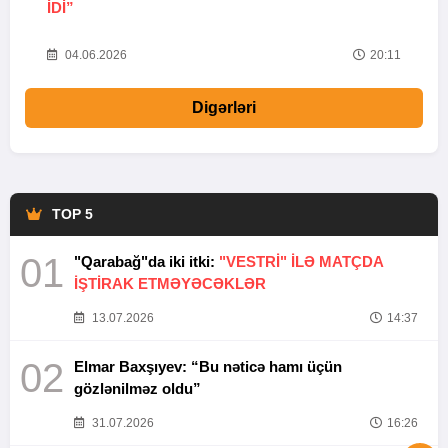
IDI”
V
20
04.06.2026
20:11
Digərləri
TOP 5
01
"Qarabağ"da iki itki:
"VESTRİ" İLƏ MATÇDA
İŞTİRAK ETMƏYƏCƏKLƏR
13.07.2026
14:37
02
Elmar Baxşıyev: “Bu nəticə hamı üçün
gözlənilməz oldu”
31.07.2026
16:26