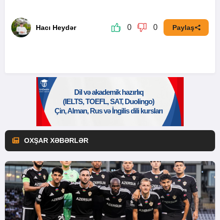
0
0
Hacı Heydər
Paylaş
OXŞAR XƏBƏRLƏR