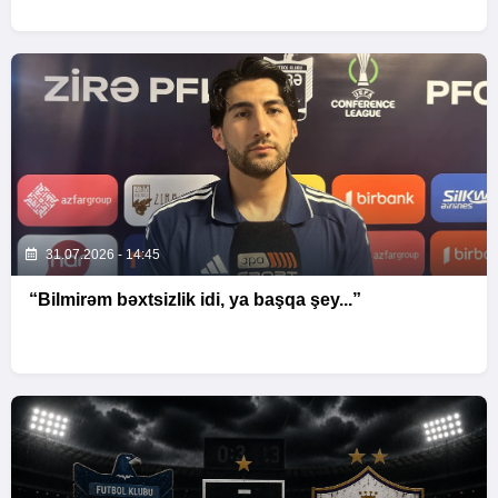
31.07.2026 - 14:45
“Bilmirəm bəxtsizlik idi, ya başqa şey...”