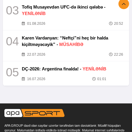
03
Tofiq Musayevdən UFC-də ikinci qələbə -
YENİLƏNİB
01.08.2026
20:52
04
Karen Vardanyan: “Neftçi”ni heç bir halda
kiçiltməyəcəyik” -
MÜSAHİBƏ
22.07.2026
22:26
05
DÇ-2026: Argentina finalda! -
YENİLƏNİB
16.07.2026
01:01
APA GROUP daxil olan saytlar uzerlər tərəfindən tam dəstəklənir. Müəllif hüquqları
qorunur. Məlumatdan istifadə etdikdə istinad mütləqdir. Məlumat internet səhifələrində