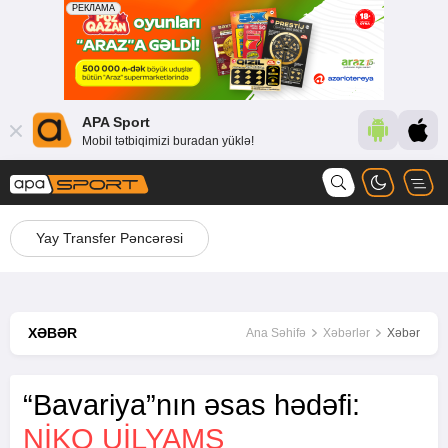
APA Sport
Mobil tətbiqimizi buradan yüklə!
Yay Transfer Pəncərəsi
XƏBƏR
Ana Səhifə
Xəbərlər
Xəbər
“Bavariya”nın əsas hədəfi:
NIKO UILYAMS