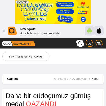
APA Sport
Mobil tətbiqimizi buradan yüklə!
Yay Transfer Pəncərəsi
XƏBƏR
Ana Səhifə
Azərbaycan
Xəbər
Daha bir cüdoçumuz gümüş
medal
QAZANDI