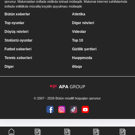
qorunur. Məlumatdan istifadə etdikdə istinad mütləqdir. Məlumat internet səhifələrində
istifadə edildikdə müvafiq keçidin qoyulması mütləqdir.
Bütün xəbərlər
Atletika
Top oyunlar
Digər növləri
Döyüş növləri
Videolar
Stolüstü oyunlar
Top 10
Futbol xəbərləri
Gizlilik şərtləri
Tennis xəbərləri
Haqqımızda
Digər
Əlaqə
© 2007 - 2026 Bütün müəllif hüquqları qorunur.