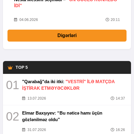
IDI”
V
20
04.06.2026
20:11
Digərləri
TOP 5
01
"Qarabağ"da iki itki:
"VESTRİ" İLƏ MATÇDA
İŞTİRAK ETMƏYƏCƏKLƏR
13.07.2026
14:37
02
Elmar Baxşıyev: “Bu nəticə hamı üçün
gözlənilməz oldu”
31.07.2026
16:26