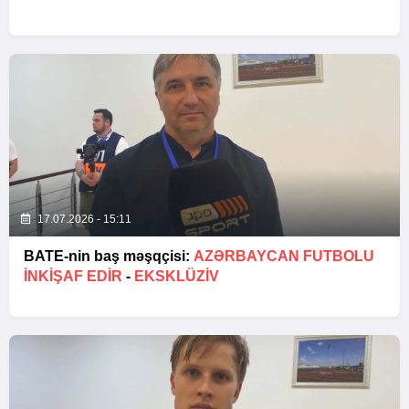
17.07.2026 - 15:11
BATE-nin baş məşqçisi:
AZƏRBAYCAN FUTBOLU
INKIŞAF EDIR
-
EKSKLÜZİV