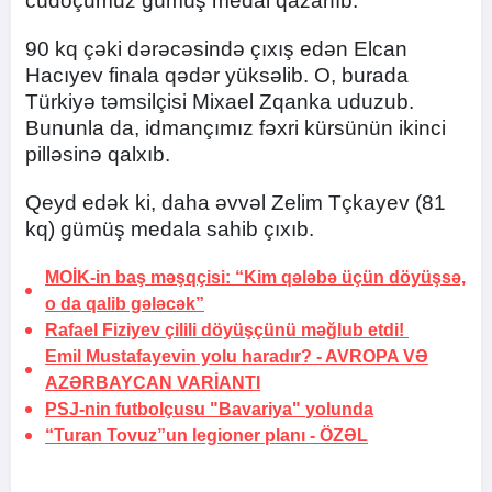
cüdoçumuz gümüş medal qazanıb.
90 kq çəki dərəcəsində çıxış edən Elcan
Hacıyev finala qədər yüksəlib. O, burada
Türkiyə təmsilçisi Mixael Zqanka uduzub.
Bununla da, idmançımız fəxri kürsünün ikinci
pilləsinə qalxıb.
Qeyd edək ki, daha əvvəl Zelim Tçkayev (81
kq) gümüş medala sahib çıxıb.
MOİK-in baş məşqçisi: “Kim qələbə üçün döyüşsə,
o da qalib gələcək”
Rafael Fiziyev çilili döyüşçünü məğlub etdi!
Emil Mustafayevin yolu haradır? -
AVROPA VƏ
AZƏRBAYCAN VARİANTI
PSJ-nin futbolçusu "Bavariya"
yolunda
“Turan Tovuz”un legioner planı -
ÖZƏL