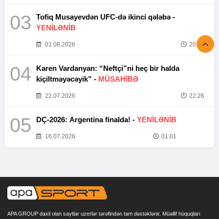
03
Tofiq Musayevdən UFC-də ikinci qələbə -
YENİLƏNİB
01.08.2026
20:52
04
Karen Vardanyan: “Neftçi”ni heç bir halda
kiçiltməyəcəyik” -
MÜSAHİBƏ
22.07.2026
22:26
05
DÇ-2026: Argentina finalda! -
YENİLƏNİB
16.07.2026
01:01
APA GROUP daxil olan saytlar uzerlər tərəfindən tam dəstəklənir. Müəllif hüquqları