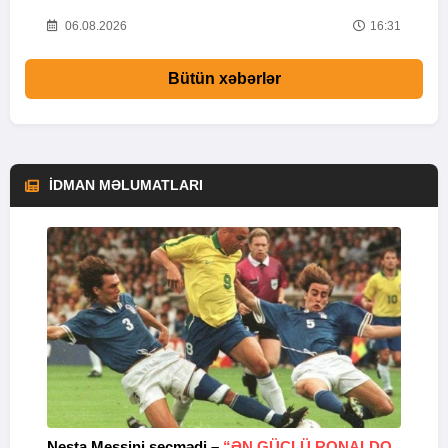
33
06.08.2026
16:31
Bütün xəbərlər
İDMAN MƏLUMATLARI
Nesta Messini seçmədi –
“ƏN GÜCLÜ RONALDO
“