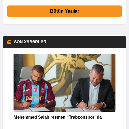
Bütün Yazılar
SON XƏBƏRLƏR
Məhəmməd Salah rəsmən “Trabzonspor”da
“