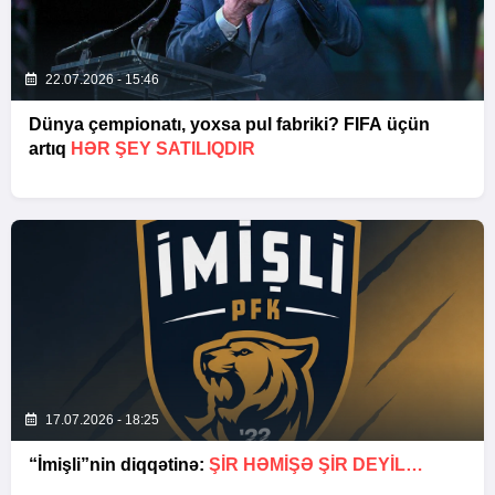
22.07.2026 - 15:46
Dünya çempionatı, yoxsa pul fabriki? FIFA üçün
artıq
HƏR ŞEY SATILIQDIR
17.07.2026 - 18:25
“İmişli”nin diqqətinə:
ŞIR HƏMIŞƏ ŞIR DEYIL…