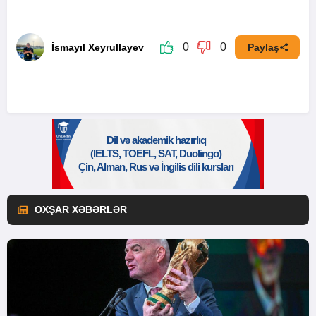
0
0
İsmayıl Xeyrullayev
Paylaş
OXŞAR XƏBƏRLƏR