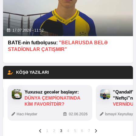
17.07.2026 - 11:52
BATE-nin futbolçusu:
"BELARUSDA BELƏ
STADIONLAR ÇATIŞMIR"
KÖŞƏ YAZILARI
Yuxusuz gecələr başlayır:
“Qandalf”
DÜNYA ÇEMPIONATINDA
“Neftçi”ni
KIM FAVORITDIR?
VERNİDUB
TOXUNUŞ
Hacı Heydər
02.06.2026
İsmayıl Xeyrullaye
1
2
3
4
5
6
7