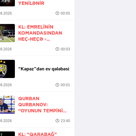
YENİLƏNİR
8.2026
00:05
KL: EMRELININ
KOMANDASINDAN
HEÇ-HEÇƏ -
YENİLƏNİR
8.2026
00:03
“Kəpəz”dən ev qələbəsi
8.2026
00:01
QURBAN
QURBANOV:
“OYUNUN TEMPINI
ARTIRMALI IDIK”
8.2026
23:40
KL: “QARABAĞ”