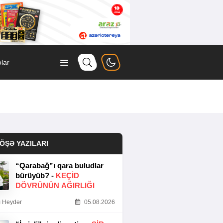
lar
ÖŞƏ YAZILARI
“Qarabağ”ı qara buludlar
bürüyüb? -
KEÇID
DÖVRÜNÜN AĞIRLIĞI
 Heydər
05.08.2026