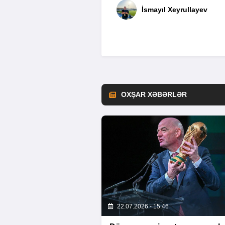
İsmayıl Xeyrullayev
OXŞAR XƏBƏRLƏR
22.07.2026 - 15:46