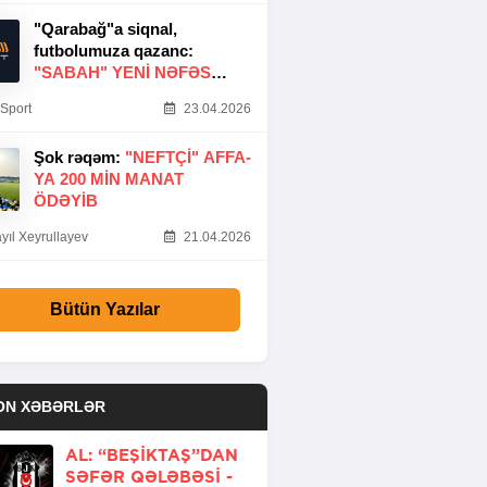
"Qarabağ"a siqnal,
futbolumuza qazanc:
"SABAH" YENI NƏFƏS
GƏTIRDI
Sport
23.04.2026
Şok rəqəm:
"NEFTÇI" AFFA-
YA 200 MIN MANAT
ÖDƏYIB
yıl Xeyrullayev
21.04.2026
Bütün Yazılar
ON XƏBƏRLƏR
AL: “BEŞIKTAŞ”DAN
SƏFƏR QƏLƏBƏSI -