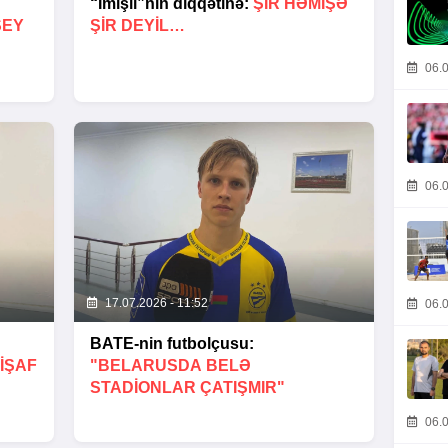
“İmişli”nin diqqətinə:
ŞIR HƏMIŞƏ
ŞEY
ŞIR DEYIL…
06.0
06.0
17.07.2026 - 11:52
06.0
BATE-nin futbolçusu:
IŞAF
"BELARUSDA BELƏ
STADIONLAR ÇATIŞMIR"
06.0