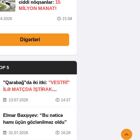
ciddi nöqsanlar:
15
MILYON MANAT!
4.2026
21:08
Digərləri
OP 5
"Qarabağ"da iki itki:
"VESTRİ"
İLƏ MATÇDA İŞTİRAK
ETMƏYƏCƏKLƏR
13.07.2026
14:37
Elmar Baxşıyev: “Bu nəticə
hamı üçün gözlənilməz oldu”
31.07.2026
16:26