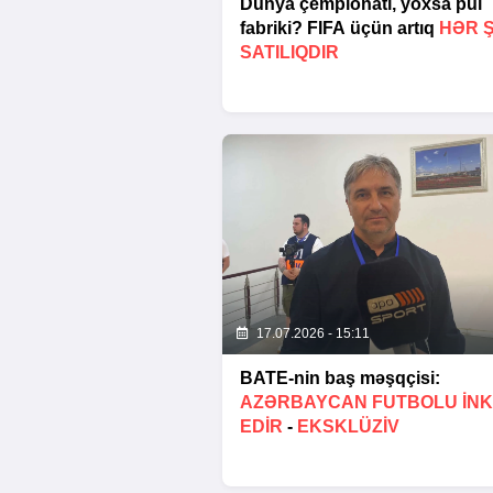
Dünya çempionatı, yoxsa pul
fabriki? FIFA üçün artıq
HƏR 
SATILIQDIR
17.07.2026 - 15:11
BATE-nin baş məşqçisi:
AZƏRBAYCAN FUTBOLU INK
EDIR
-
EKSKLÜZİV