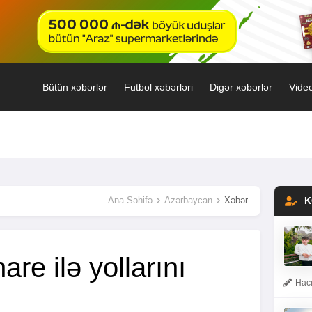
Bütün xəbərlər
Futbol xəbərləri
Digər xəbərlər
Video
Ana Səhifə
Azərbaycan
Xəbər
K
are ilə yollarını
Hacı