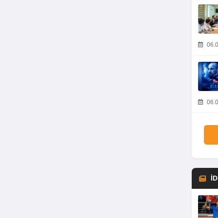
06.0
06.0
İ