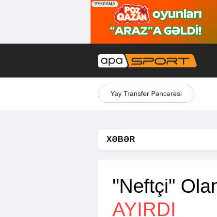
Yay Transfer Pəncərəsi
XƏBƏR
"Neftçi" Olan
AYIRDI