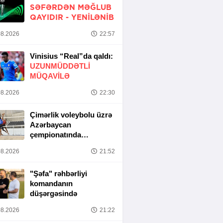
SƏFƏRDƏN MƏĞLUB
QAYIDIR -
YENİLƏNİB
8.2026
22:57
Vinisius “Real”da qaldı:
UZUNMÜDDƏTLİ
MÜQAVİLƏ
8.2026
22:30
Çimərlik voleybolu üzrə
Azərbaycan
çempionatında
yarımfinal mərhələsi
8.2026
21:52
başa çatıb
"Şəfa" rəhbərliyi
komandanın
düşərgəsində
8.2026
21:22