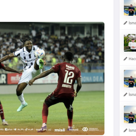
İsma
Hacı
İsma
İsma