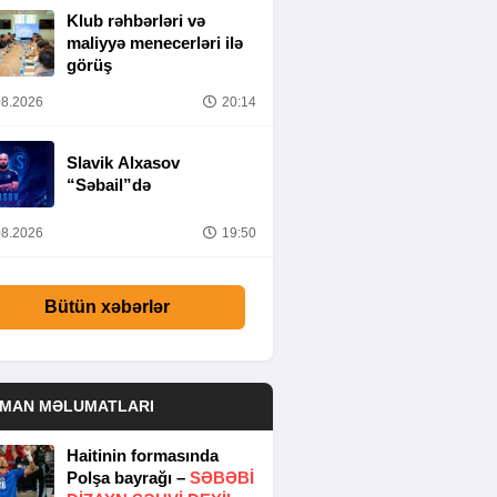
Klub rəhbərləri və
maliyyə menecerləri ilə
görüş
8.2026
20:14
Slavik Alxasov
“Səbail”də
8.2026
19:50
Bütün xəbərlər
DMAN MƏLUMATLARI
Haitinin formasında
Polşa bayrağı –
SƏBƏBI