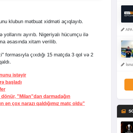
bunu klubun mətbuat xidməti açıqlayıb.
APA 
ə yollarını ayırıb. Nigeriyalı hücumçu ilə
ma əsasında xitam verilib.
i" formasıyla çıxdığı 15 matçda 3 qol və 2
aldı.
İsma
nunu istəyir
rə başladı
fer
a dönür, "Milan"dan darmadağın
n ən çox narazı qaldığımız matç oldu"
S