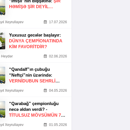
“İmişli”nin diqqətinə:
ŞIR
HƏMIŞƏ ŞIR DEYIL…
yıl Xeyrullayev
17.07.2026
Yuxusuz gecələr başlayır:
DÜNYA ÇEMPIONATINDA
KIM FAVORITDIR?
 Heydər
02.06.2026
“Qandalf”ın çubuğu
“Neftçi”nin üzərində:
VERNİDUBUN SEHRLİ
TOXUNUŞU
yıl Xeyrullayev
04.05.2026
“Qarabağ” çempionluğu
necə əldən verdi? -
TITULSUZ MÖVSÜMÜN 7
SƏBƏBI
yıl Xeyrullayev
01.05.2026