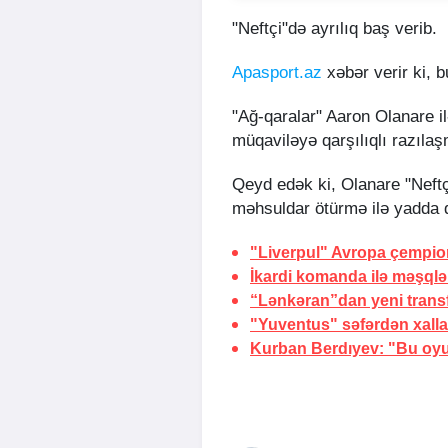
"Neftçi"də ayrılıq baş verib.
Apasport.az
xəbər verir ki, 
"Ağ-qaralar" Aaron Olanare il
müqaviləyə qarşılıqlı razılaş
Qeyd edək ki, Olanare "Neftç
məhsuldar ötürmə ilə yadda q
"Liverpul" Avropa çempio
İkardi komanda ilə məşqlə
“Lənkəran”dan yeni trans
"Yuventus" səfərdən xall
Kurban Berdıyev: "Bu oyu