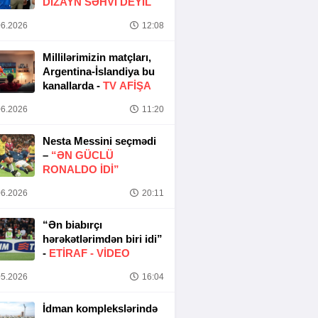
DIZAYN SƏHVI DEYIL
6.2026
12:08
Millilərimizin matçları,
Argentina-İslandiya bu
kanallarda -
TV AFİŞA
6.2026
11:20
Nesta Messini seçmədi
–
“ƏN GÜCLÜ
RONALDO IDI”
6.2026
20:11
“Ən biabırçı
hərəkətlərimdən biri idi”
-
ETIRAF -
VİDEO
5.2026
16:04
İdman komplekslərində