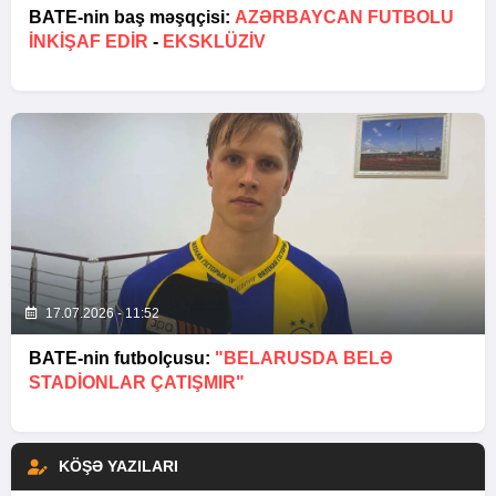
BATE-nin baş məşqçisi:
AZƏRBAYCAN FUTBOLU
INKIŞAF EDIR
-
EKSKLÜZİV
17.07.2026 - 11:52
BATE-nin futbolçusu:
"BELARUSDA BELƏ
STADIONLAR ÇATIŞMIR"
KÖŞƏ YAZILARI