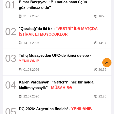
01
Elmar Baxşıyev: “Bu nəticə hamı üçün
gözlənilməz oldu”
31.07.2026
16:26
02
"Qarabağ"da iki itki:
"VESTRİ" İLƏ MATÇDA
İŞTİRAK ETMƏYƏCƏKLƏR
13.07.2026
14:37
03
Tofiq Musayevdən UFC-də ikinci qələbə -
YENİLƏNİB
01.08.2026
20:52
04
Karen Vardanyan: “Neftçi”ni heç bir halda
kiçiltməyəcəyik” -
MÜSAHİBƏ
22.07.2026
22:26
05
DÇ-2026: Argentina finalda! -
YENİLƏNİB