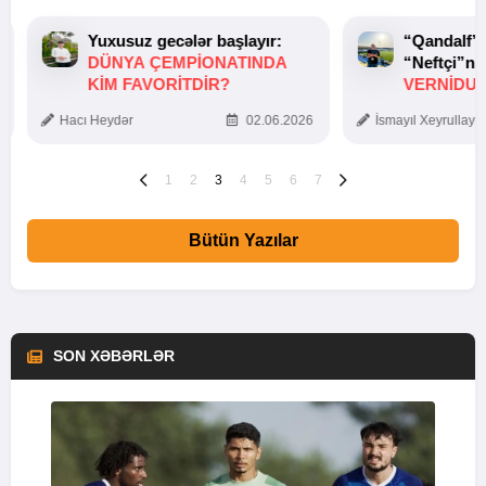
Yuxusuz gecələr başlayır:
“Qandalf”
DÜNYA ÇEMPIONATINDA
“Neftçi”ni
KIM FAVORITDIR?
VERNİDUB
TOXUNUŞ
Hacı Heydər
02.06.2026
İsmayıl Xeyrullaye
1
2
3
4
5
6
7
Bütün Yazılar
SON XƏBƏRLƏR