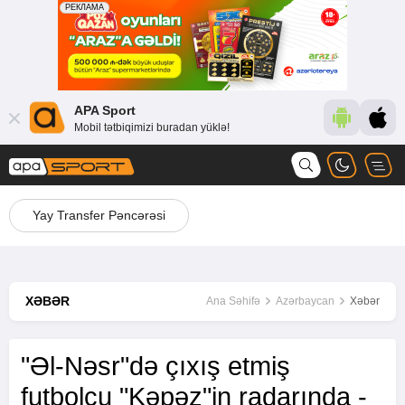
APA Sport
Mobil tətbiqimizi buradan yüklə!
Yay Transfer Pəncərəsi
XƏBƏR
Ana Səhifə
Azərbaycan
Xəbər
"Əl-Nəsr"də çıxış etmiş
futbolçu "Kəpəz"in radarında -