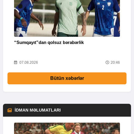
“Sumqayıt”dan qolsuz bərabərlik
“
28
07.08.2026
20:46
Bütün xəbərlər
İDMAN MƏLUMATLARI