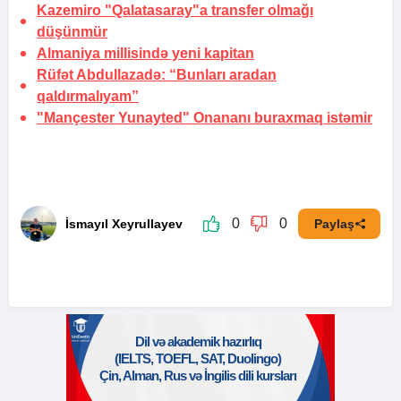
Kazemiro "Qalatasaray"a transfer olmağı
düşünmür
Almaniya millisində yeni kapitan
Rüfət Abdullazadə: “Bunları aradan
qaldırmalıyam”
"Mançester Yunayted" Onananı
buraxmaq istəmir
0
0
İsmayıl Xeyrullayev
Paylaş