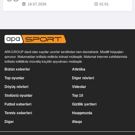
16.07.2026
01:01
APA GROUP daxil olan saytlar uzerlər tərəfindən tam dəstəklənir. Müəllif hüquqları
qorunur. Məlumatdan istifadə etdikdə istinad mütləqdir. Məlumat internet səhifələrində
istifadə edildikdə müvafiq keçidin qoyulması mütləqdir.
Bütün xəbərlər
Atletika
Top oyunlar
Digər növləri
Döyüş növləri
Videolar
Stolüstü oyunlar
Top 10
Futbol xəbərləri
Gizlilik şərtləri
Tennis xəbərləri
Haqqımızda
Digər
Əlaqə