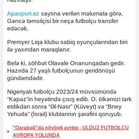
Apasport.az
saytına verilən məlumata görə,
Gəncə təmsilçisi bir neçə futbolçu transfer
edəcək.
Premyer Liqa klubu sabiq oyunçularından biri
ilə yaxından maraqlanır.
Belə ki, söhbət Olavale Onanunqadan gedir.
Hazırda 27 yaşlı futbolçunun geridönüşü
gündəmdədir.
Nigeriyalı futbolçu 2023/24 mövsümündə
“Kəpəz”in heyətində çıxış edib. O, ölkəmizi tərk
etdikdən sonra “Əl-Nəsr” (Küveyt) və “Bney
Yehuda” (İsrail) klublarının şərəfini qoruyub.
"Qarabağ"da növbəti ayrılıq -
ULDUZ FUTBOLÇU
AVROPA YOLUNDA