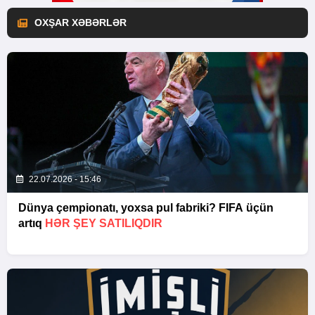
OXŞAR XƏBƏRLƏR
22.07.2026 - 15:46
Dünya çempionatı, yoxsa pul fabriki? FIFA üçün
artıq
HƏR ŞEY SATILIQDIR