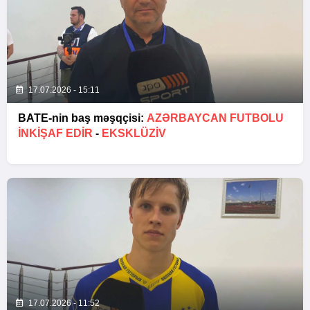
17.07.2026 - 15:11
BATE-nin baş məşqçisi:
AZƏRBAYCAN FUTBOLU
INKIŞAF EDIR
-
EKSKLÜZİV
17.07.2026 - 11:52