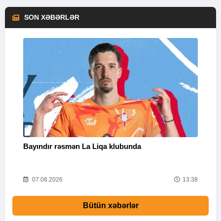
SON XƏBƏRLƏR
Bayındır rəsmən La Liqa klubunda
M
54
07.08.2026
13:38
Bütün xəbərlər