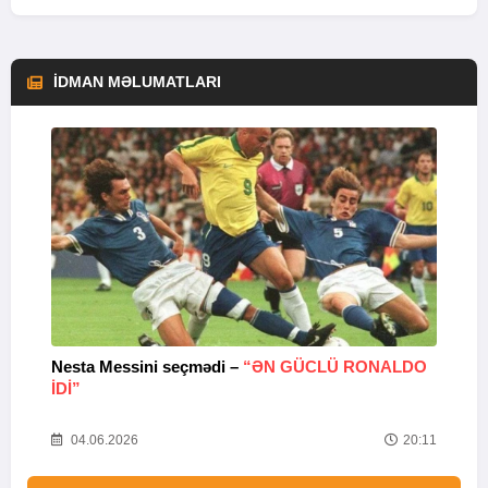
İDMAN MƏLUMATLARI
Nesta Messini seçmədi –
“ƏN GÜCLÜ RONALDO
“
IDI”
V
20
04.06.2026
20:11