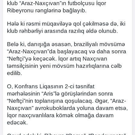
klub “Araz-Naxçıvan”ın futbolçusu İqor
Ribeyronu rənglərinə bağlayıb.
Hələ ki rəsmi müqaviləyə qol çəkilməsə də, iki
klub rəhbərliyi arasında razılıq əldə olunub.
Belə ki, danışığa əsasən, braziliyalı mövsümə
“Araz-Naxçıvan”da başlayacaq və daha sonra
“Neftçi”yə keçəcək. İqor artıq Naxçıvan
təmsilçisinin yeni mövsüm hazırlıqlarına cəlb
edilib.
O, Konfrans Liqasının 2-ci təsnifat
mərhələsinin “Aris”lə görüşlərindən sonra
“Neftçi”nin toplanışına qoşulacaq. Əgər, “Araz-
Naxçıvan” avrokuboklarda yoluna davam etsə,
İqor naxçıvanlılara kömək olmağa davam
edəcək.