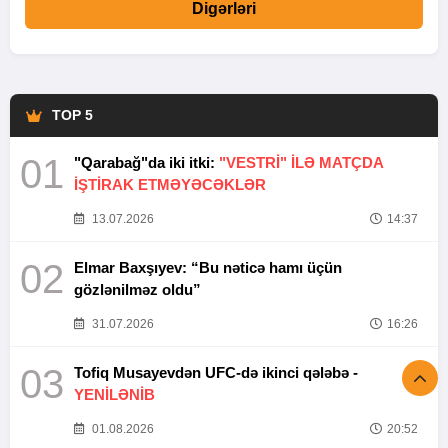
Digərləri
TOP 5
01
"Qarabağ"da iki itki:
"VESTRİ" İLƏ MATÇDA
İŞTİRAK ETMƏYƏCƏKLƏR
13.07.2026
14:37
02
Elmar Baxşıyev: “Bu nəticə hamı üçün
gözlənilməz oldu”
31.07.2026
16:26
03
Tofiq Musayevdən UFC-də ikinci qələbə -
YENİLƏNİB
01.08.2026
20:52