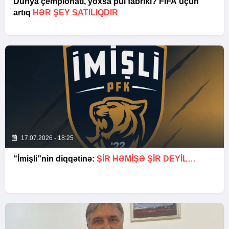
Dünya çempionatı, yoxsa pul fabriki? FIFA üçün
artıq
HƏR ŞEY SATILIQDIR
17.07.2026 - 18:25
“İmişli”nin diqqətinə:
ŞIR HƏMIŞƏ ŞIR DEYIL…