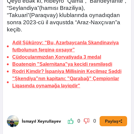
Qeyd edək ki, Ribeyro “Qama”, “Bandeyrante”,
“Seylandiya”(hamısı Braziliya),
“Takuari”(Paraqvay) klublarında oynadıqdan
sonra 2023-cü il avqustda “Araz-Naxçıvan”a
keçib.
Adil Şükürov: “Bu, Azərbaycanla Skandinaviya
futbolunun fərqinə oxşayır”
Cüdoçularımızdan Xorvatiyada 3 medal
Boatenqin "Salernitana"ya keçidi
rəsmiləşdi
Rodri Kimdir? İspaniya Millisinin Keçilməz Səddi
"Şkendiya"nın kapitanı: "Qarabağ" Çempionlar
Liqasında oynamağa layiqdir"
0
0
İsmayıl Xeyrullayev
Paylaş