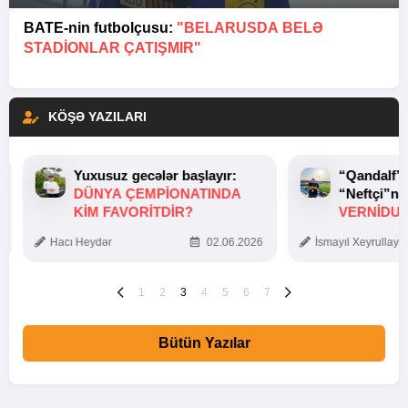
BATE-nin futbolçusu:
"BELARUSDA BELƏ
STADIONLAR ÇATIŞMIR"
KÖŞƏ YAZILARI
Yuxusuz gecələr başlayır:
“Qandalf”
DÜNYA ÇEMPIONATINDA
“Neftçi”ni
KIM FAVORITDIR?
VERNİDUB
TOXUNUŞ
Hacı Heydər
02.06.2026
İsmayıl Xeyrullaye
1
2
3
4
5
6
7
Bütün Yazılar