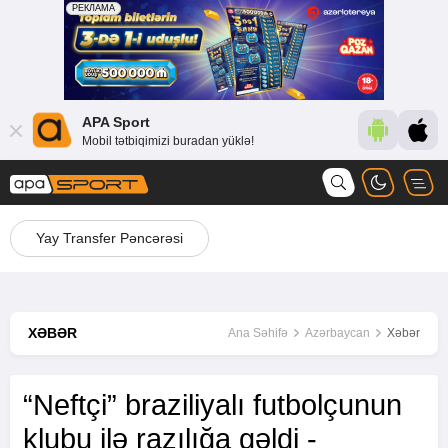
APA Sport
Mobil tətbiqimizi buradan yüklə!
Yay Transfer Pəncərəsi
XƏBƏR
Ana Səhifə
Azərbaycan
Xəbər
“Neftçi” braziliyalı futbolçunun
klubu ilə razılığa gəldi -