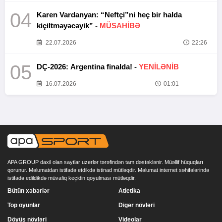
04
Karen Vardanyan: “Neftçi”ni heç bir halda
kiçiltməyəcəyik” -
MÜSAHİBƏ
22.07.2026
22:26
05
DÇ-2026: Argentina finalda! -
YENİLƏNİB
16.07.2026
01:01
APA GROUP daxil olan saytlar uzerlər tərəfindən tam dəstəklənir. Müəllif hüquqları
qorunur. Məlumatdan istifadə etdikdə istinad mütləqdir. Məlumat internet səhifələrində
istifadə edildikdə müvafiq keçidin qoyulması mütləqdir.
Bütün xəbərlər
Atletika
Top oyunlar
Digər növləri
Döyüş növləri
Videolar