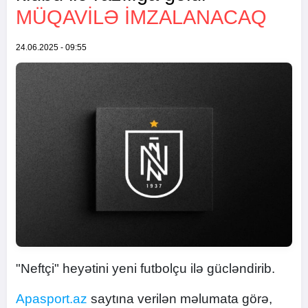
MÜQAVILƏ IMZALANACAQ
24.06.2025 - 09:55
"Neftçi" heyətini yeni futbolçu ilə gücləndirib.
Apasport.az
saytına verilən məlumata görə,