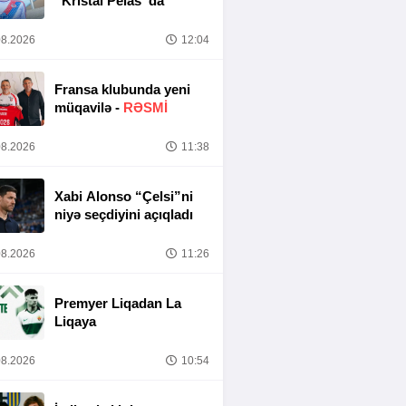
“Kristal Pelas”da
8.2026
12:04
Fransa klubunda yeni
müqavilə -
RƏSMİ
8.2026
11:38
Xabi Alonso “Çelsi”ni
niyə seçdiyini açıqladı
8.2026
11:26
Premyer Liqadan La
Liqaya
8.2026
10:54