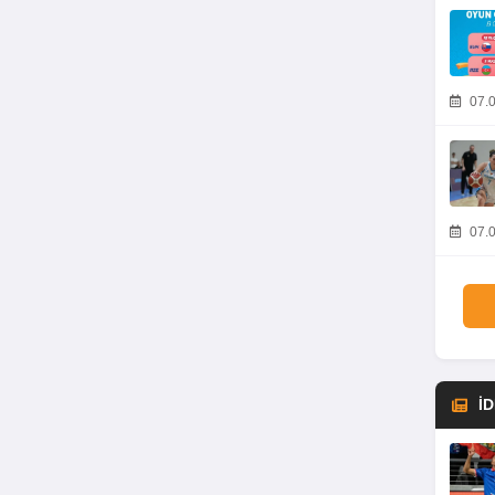
07.0
07.0
İ