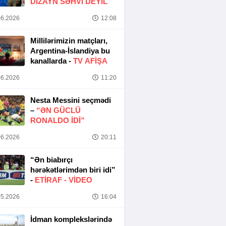
DIZAYN SƏHVI DEYIL
6.2026
12:08
Millilərimizin matçları,
Argentina-İslandiya bu
kanallarda -
TV AFİŞA
6.2026
11:20
Nesta Messini seçmədi
–
“ƏN GÜCLÜ
RONALDO IDI”
6.2026
20:11
“Ən biabırçı
hərəkətlərimdən biri idi”
-
ETIRAF -
VİDEO
5.2026
16:04
İdman komplekslərində