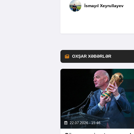
İsmayıl Xeyrullayev
OXŞAR XƏBƏRLƏR
22.07.2026 - 15:46