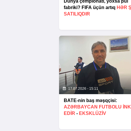
Dünya çempionatı, yoxsa pul
fabriki? FIFA üçün artıq
HƏR 
SATILIQDIR
17.07.2026 - 15:11
BATE-nin baş məşqçisi:
AZƏRBAYCAN FUTBOLU INK
EDIR
-
EKSKLÜZİV