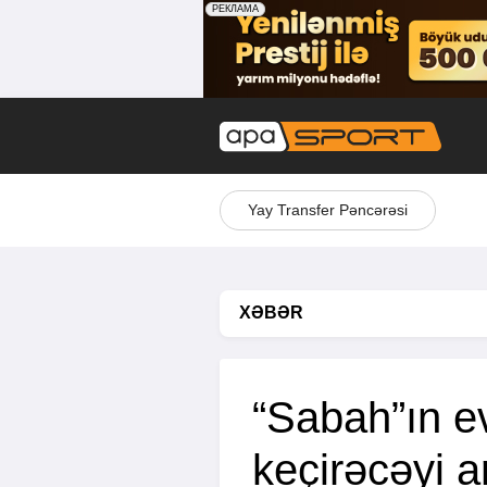
Yay Transfer Pəncərəsi
XƏBƏR
“Sabah”ın ev
keçirəcəyi a