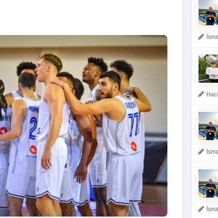
İsma
Hacı
İsma
İsma