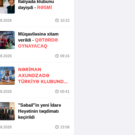
İtaliyada klubunu
dəyişdi -
RƏSMİ
8.2026
10:22
Müqaviləsinə xitam
verildi -
QƏTƏRDƏ
OYNAYACAQ
8.2026
09:24
NƏRIMAN
AXUNDZADƏ
TÜRKIYƏ KLUBUNDA
-
RƏSMİ
8.2026
00:41
"Səbail"in yeni İdarə
Heyətinin təqdimatı
keçirildi
8.2026
23:58