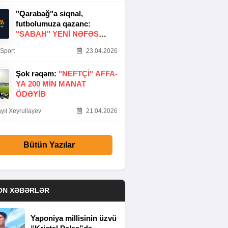
"Qarabağ"a siqnal,
futbolumuza qazanc:
"SABAH" YENI NƏFƏS
GƏTIRDI
Sport
23.04.2026
Şok rəqəm:
"NEFTÇI" AFFA-
YA 200 MIN MANAT
ÖDƏYIB
yıl Xeyrullayev
21.04.2026
Bütün Yazılar
ON XƏBƏRLƏR
Yaponiya millisinin üzvü