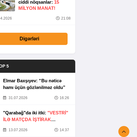
ciddi nöqsanlar:
15
MILYON MANAT!
4.2026
21:08
Digərləri
OP 5
Elmar Baxşıyev: “Bu nəticə
hamı üçün gözlənilməz oldu”
31.07.2026
16:26
"Qarabağ"da iki itki:
"VESTRİ"
İLƏ MATÇDA İŞTİRAK
ETMƏYƏCƏKLƏR
13.07.2026
14:37