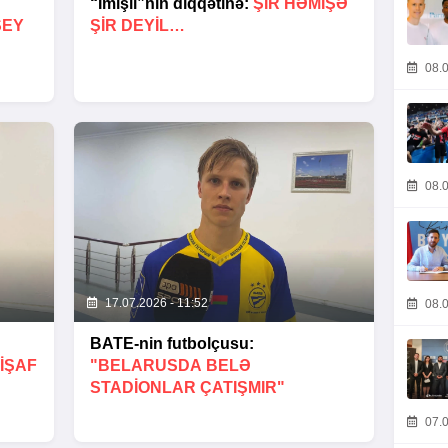
“İmişli”nin diqqətinə:
ŞIR HƏMIŞƏ
ŞEY
ŞIR DEYIL…
08.0
08.0
17.07.2026 - 11:52
08.0
BATE-nin futbolçusu:
IŞAF
"BELARUSDA BELƏ
STADIONLAR ÇATIŞMIR"
07.0