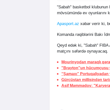
"Sabah" basketbol klubunu
mövsümündə ev oyunlarını keç
Apasport.az
xəbər verir ki, 
Komanda rəqiblərini Bakı İd
Qeyd edək ki, "Sabah" FIBA 
matçını səfərdə oynayacaq.
Mourinyodan maraqlı qərar
"Brayton"un hücumçusu
“Şamaxı” Portuqaliyadan y
Gürcüstan millisindən
tari
Asif Məmmədov: "Karyeram