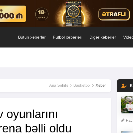
Bütün xəbərlər
Futbol xəbərləri
Digər xəbərlər
Video
Ana Səhifə
Basketbol
Xəbər
K
 oyunlarını
Hacı
rena bəlli oldu