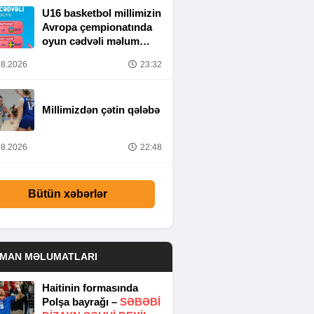
U16 basketbol millimizin
Avropa çempionatında
oyun cədvəli məlum
olub
8.2026
23:32
Millimizdən çətin qələbə
8.2026
22:48
Bütün xəbərlər
DMAN MƏLUMATLARI
Haitinin formasında
Polşa bayrağı –
SƏBƏBI