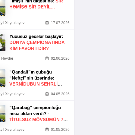
“İmişli”nin diqqətinə:
ŞIR
HƏMIŞƏ ŞIR DEYIL…
yıl Xeyrullayev
17.07.2026
Yuxusuz gecələr başlayır:
DÜNYA ÇEMPIONATINDA
KIM FAVORITDIR?
 Heydər
02.06.2026
“Qandalf”ın çubuğu
“Neftçi”nin üzərində:
VERNİDUBUN SEHRLİ
TOXUNUŞU
yıl Xeyrullayev
04.05.2026
“Qarabağ” çempionluğu
necə əldən verdi? -
TITULSUZ MÖVSÜMÜN 7
SƏBƏBI
yıl Xeyrullayev
01.05.2026