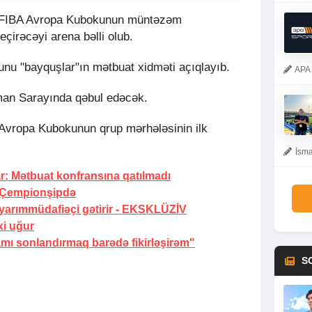
n FIBA Avropa Kubokunun müntəzəm
irəcəyi arena bəlli olub.
bunu "bayquşlar"ın mətbuat xidməti açıqlayıb.
APA 
man Sarayında qəbul edəcək.
Avropa Kubokunun qrup mərhələsinin ilk
İsma
: Mətbuat konfransına qatılmadı
Çempionşipdə
arımmüdafiəçi gətirir -
EKSKLÜZİV
xi uğur
ı sonlandırmaq barədə fikirləşirəm"
S