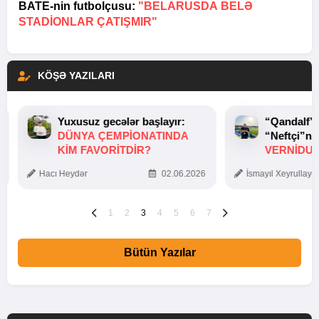
BATE-nin futbolçusu:
"BELARUSDA BELƏ
STADIONLAR ÇATIŞMIR"
KÖŞƏ YAZILARI
Yuxusuz gecələr başlayır:
“Qandalf”
DÜNYA ÇEMPIONATINDA
“Neftçi”ni
KIM FAVORITDIR?
VERNİDUB
TOXUNUŞ
Hacı Heydər
02.06.2026
İsmayıl Xeyrullaye
1
2
3
4
5
6
7
Bütün Yazılar