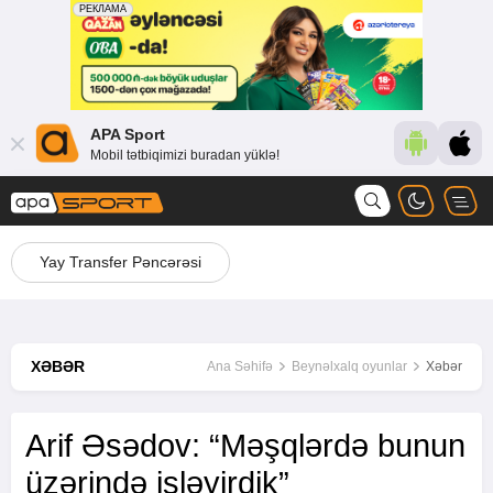
APA Sport
Mobil tətbiqimizi buradan yüklə!
Yay Transfer Pəncərəsi
XƏBƏR
Ana Səhifə
Beynəlxalq oyunlar
Xəbər
Arif Əsədov: “Məşqlərdə bunun
üzərində işləyirdik”