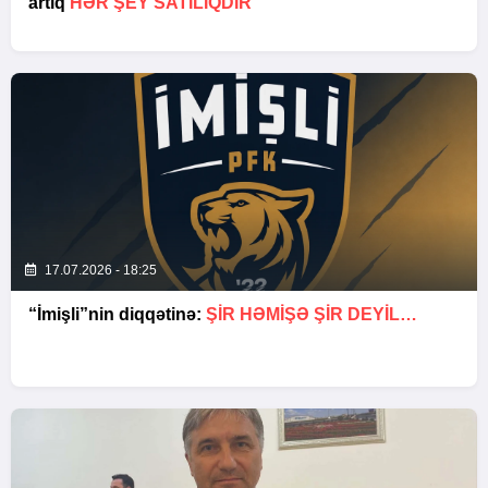
artıq
HƏR ŞEY SATILIQDIR
17.07.2026 - 18:25
“İmişli”nin diqqətinə:
ŞIR HƏMIŞƏ ŞIR DEYIL…