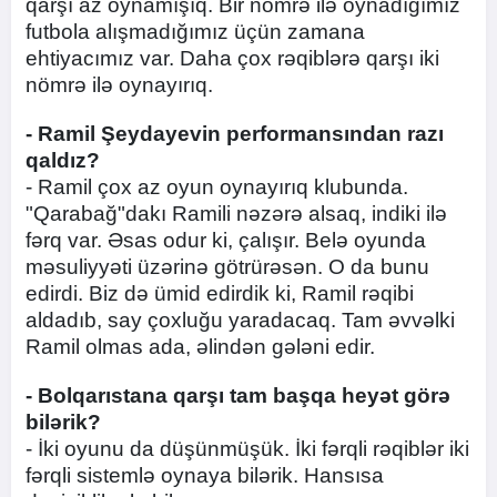
qarşı az oynamışıq. Bir nömrə ilə oynadığımız
futbola alışmadığımız üçün zamana
ehtiyacımız var. Daha çox rəqiblərə qarşı iki
nömrə ilə oynayırıq.
- Ramil Şeydayevin performansından razı
qaldız?
- Ramil çox az oyun oynayırıq klubunda.
"Qarabağ"dakı Ramili nəzərə alsaq, indiki ilə
fərq var. Əsas odur ki, çalışır. Belə oyunda
məsuliyyəti üzərinə götrürəsən. O da bunu
edirdi. Biz də ümid edirdik ki, Ramil rəqibi
aldadıb, say çoxluğu yaradacaq. Tam əvvəlki
Ramil olmas ada, əlindən gələni edir.
- Bolqarıstana qarşı tam başqa heyət görə
bilərik?
- İki oyunu da düşünmüşük. İki fərqli rəqiblər iki
fərqli sistemlə oynaya bilərik. Hansısa