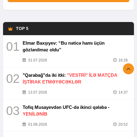
TOP 5
01
Elmar Baxşıyev: “Bu nəticə hamı üçün
gözlənilməz oldu”
31.07.2026
16:26
02
"Qarabağ"da iki itki:
"VESTRİ" İLƏ MATÇDA
İŞTİRAK ETMƏYƏCƏKLƏR
13.07.2026
14:37
03
Tofiq Musayevdən UFC-də ikinci qələbə -
YENİLƏNİB
01.08.2026
20:52