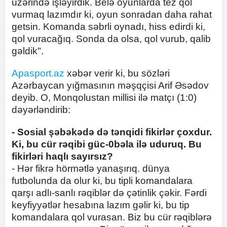
üzərində işləyirdik. Belə oyunlarda tez qol
vurmaq lazımdır ki, oyun sonradan daha rahat
getsin. Komanda səbrli oynadı, hiss edirdi ki,
qol vuracağıq. Sonda da olsa, qol vurub, qalib
gəldik".
Apasport.az
xəbər verir ki, bu sözləri
Azərbaycan yığmasının məşqçisi Arif Əsədov
deyib. O, Monqolustan millisi ilə matçı (1:0)
dəyərləndirib:
- Sosial şəbəkədə də tənqidi fikirlər çoxdur.
Ki, bu cür rəqibi güc-0bəla ilə uduruq. Bu
fikirləri haqlı sayırsız?
- Hər fikrə hörmətlə yanaşırıq. dünya
futbolunda da olur ki, bu tipli komandalara
qarşı adlı-sanlı rəqiblər də çətinlik çəkir. Fərdi
keyfiyyətlər hesabına lazım gəlir ki, bu tip
komandalara qol vurasan. Biz bu cür rəqiblərə