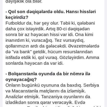
dəyişiklik ola bilər.
- Qol son dəqiqələrdə oldu. Hansı hissləri
keçirirdiz?
Futboldur da, hər şey olur. Təbii ki, qələbəni
daha çox istəyirdik. Artıq 80-ci dəqiqədən
sonra bir az həyəcan hissi var idi. Ona kimi
inanırdım ki, vuracağıq. Tez vursaydıq,
qollarımızın ardı da gələcəkdi. Əvəzetmələrdə
də "va bank" getdik, hücum resurslarından
istifadə etdik ki, qol vuraq. Gözləyirdim. Amma
sonlarda həyəcan da var idi.
- Bolqarıstanla oyunda da bir nömrə ilə
oynayacağıq?
Onların bugünkü oyununa da baxdıq. Serbiya
və Macarıstanla matçlarını da izləmişik.
Analizlər etmişik. Tanzaniya oyunlarını da
izlədikdən sonra qərar verəcəyik. Evdə