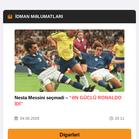
İDMAN MƏLUMATLARI
Nesta Messini seçmədi –
“ƏN GÜCLÜ RONALDO
“
IDI”
V
20
04.06.2026
20:11
Digərləri