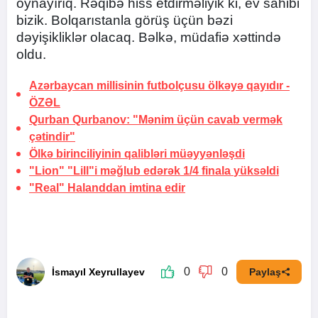
oynayırıq. Rəqibə hiss etdirməliyik ki, ev sahibi
bizik. Bolqarıstanla görüş üçün bəzi
dəyişikliklər olacaq. Bəlkə, müdafiə xəttində
oldu.
Azərbaycan millisinin futbolçusu ölkəyə qayıdır -
ÖZƏL
Qurban Qurbanov: "Mənim üçün cavab vermək
çətindir"
Ölkə birinciliyinin qalibləri müəyyənləşdi
"Lion" "Lill"i məğlub edərək 1/4 finala
yüksəldi
"Real" Halanddan
imtina edir
0
0
İsmayıl Xeyrullayev
Paylaş