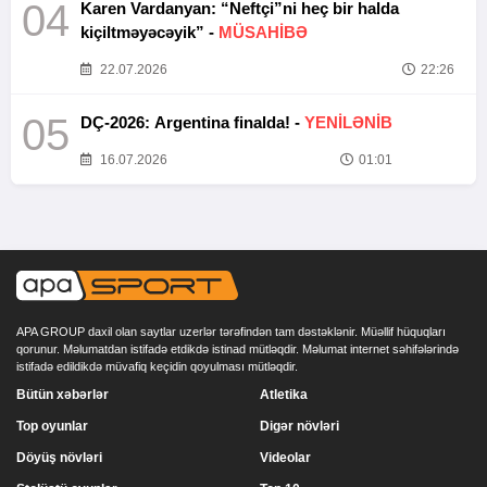
04
Karen Vardanyan: “Neftçi”ni heç bir halda
kiçiltməyəcəyik” -
MÜSAHİBƏ
22.07.2026
22:26
05
DÇ-2026: Argentina finalda! -
YENİLƏNİB
16.07.2026
01:01
APA GROUP daxil olan saytlar uzerlər tərəfindən tam dəstəklənir. Müəllif hüquqları
qorunur. Məlumatdan istifadə etdikdə istinad mütləqdir. Məlumat internet səhifələrində
istifadə edildikdə müvafiq keçidin qoyulması mütləqdir.
Bütün xəbərlər
Atletika
Top oyunlar
Digər növləri
Döyüş növləri
Videolar