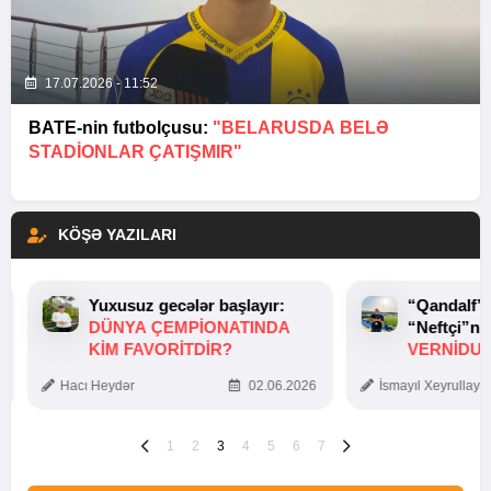
17.07.2026 - 11:52
BATE-nin futbolçusu:
"BELARUSDA BELƏ
STADIONLAR ÇATIŞMIR"
KÖŞƏ YAZILARI
Yuxusuz gecələr başlayır:
“Qandalf”
DÜNYA ÇEMPIONATINDA
“Neftçi”ni
KIM FAVORITDIR?
VERNİDUB
TOXUNUŞ
Hacı Heydər
02.06.2026
İsmayıl Xeyrullaye
1
2
3
4
5
6
7