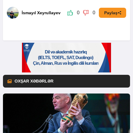
0
0
İsmayıl Xeyrullayev
Paylaş
OXŞAR XƏBƏRLƏR