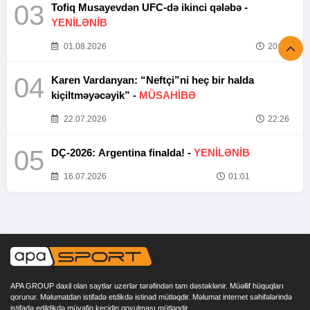
03
Tofiq Musayevdən UFC-də ikinci qələbə -
YENİLƏNİB
01.08.2026
20:52
04
Karen Vardanyan: “Neftçi”ni heç bir halda
kiçiltməyəcəyik” -
MÜSAHİBƏ
22.07.2026
22:26
05
DÇ-2026: Argentina finalda! -
YENİLƏNİB
16.07.2026
01:01
APA GROUP daxil olan saytlar uzerlər tərəfindən tam dəstəklənir. Müəllif hüquqları
qorunur. Məlumatdan istifadə etdikdə istinad mütləqdir. Məlumat internet səhifələrində
istifadə edildikdə müvafiq keçidin qoyulması mütləqdir.