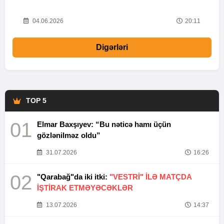
20
04.06.2026
20:11
Digərləri
TOP 5
01
Elmar Baxşıyev: “Bu nəticə hamı üçün
gözlənilməz oldu”
31.07.2026
16:26
02
"Qarabağ"da iki itki:
"VESTRİ" İLƏ MATÇDA
İŞTİRAK ETMƏYƏCƏKLƏR
13.07.2026
14:37