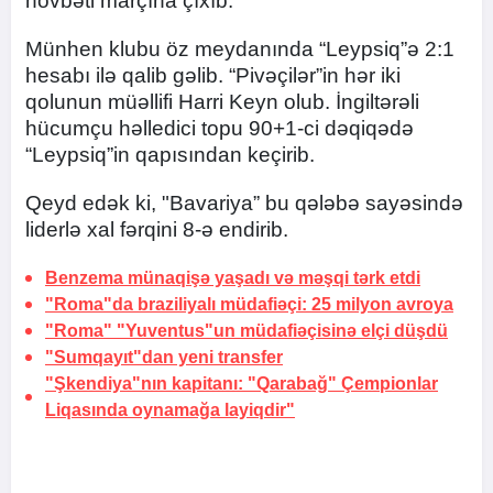
növbəti marçına çıxıb.
Münhen klubu öz meydanında “Leypsiq”ə 2:1
hesabı ilə qalib gəlib. “Pivəçilər”in hər iki
qolunun müəllifi Harri Keyn olub. İngiltərəli
hücumçu həlledici topu 90+1-ci dəqiqədə
“Leypsiq”in qapısından keçirib.
Qeyd edək ki, "Bavariya” bu qələbə sayəsində
liderlə xal fərqini 8-ə endirib.
Benzema münaqişə yaşadı və
məşqi tərk etdi
"Roma"da braziliyalı müdafiəçi:
25 milyon avroya
"Roma" "Yuventus"un müdafiəçisinə
elçi düşdü
"Sumqayıt"dan yeni transfer
"Şkendiya"nın kapitanı: "Qarabağ" Çempionlar
Liqasında oynamağa layiqdir"