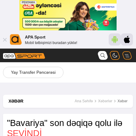
APA Sport
Mobil tətbiqimizi buradan yüklə!
Yay Transfer Pəncərəsi
XƏBƏR
Ana Səhifə
Xəbərlər
Xəbər
"Bavariya" son dəqiqə qolu ilə
SEVINDI