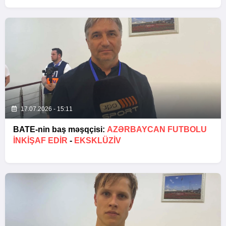
17.07.2026 - 15:11
BATE-nin baş məşqçisi:
AZƏRBAYCAN FUTBOLU
INKIŞAF EDIR
-
EKSKLÜZİV