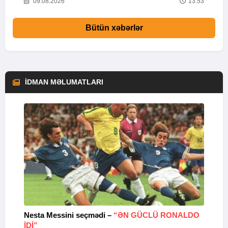
16
09.08.2026
13:53
Bütün xəbərlər
İDMAN MƏLUMATLARI
Nesta Messini seçmədi –
“ƏN GÜCLÜ RONALDO
“
IDI”
V