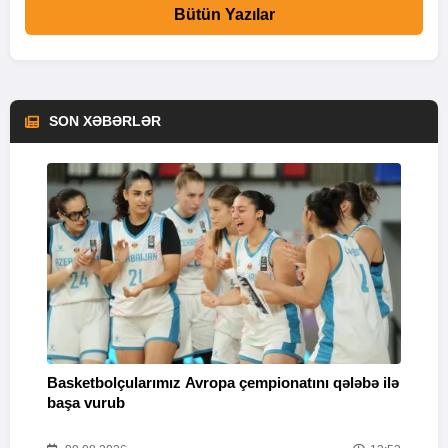
Bütün Yazılar
SON XƏBƏRLƏR
Basketbolçularımız Avropa çempionatını qələbə ilə
Q
başa vurub
V