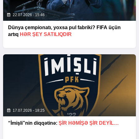
22.07.2026 - 15:46
Dünya çempionatı, yoxsa pul fabriki? FIFA üçün
artıq
HƏR ŞEY SATILIQDIR
17.07.2026 - 18:25
“İmişli”nin diqqətinə:
ŞIR HƏMIŞƏ ŞIR DEYIL…