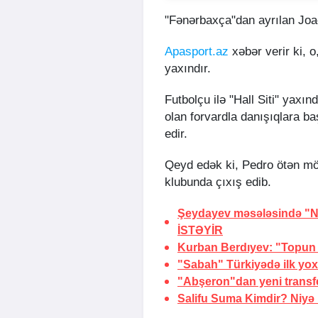
"Fənərbaxça"dan ayrılan Joao
Apasport.az
xəbər verir ki, 
yaxındır.
Futbolçu ilə "Hall Siti" yaxı
olan forvardla danışıqlara b
edir.
Qeyd edək ki, Pedro ötən mö
klubunda çıxış edib.
Şeydayev məsələsində "N
İSTƏYİR
Kurban Berdıyev: "Topun 
"Sabah" Türkiyədə ilk y
"Abşeron"dan yeni transf
Salifu Suma Kimdir?
Niyə 