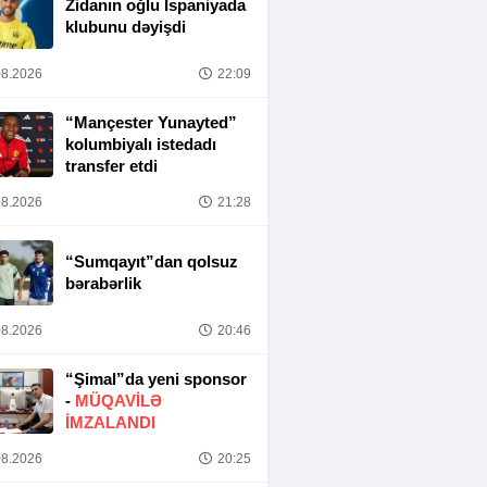
Zidanın oğlu İspaniyada
klubunu dəyişdi
8.2026
22:09
“Mançester Yunayted”
kolumbiyalı istedadı
transfer etdi
8.2026
21:28
“Sumqayıt”dan qolsuz
bərabərlik
8.2026
20:46
“Şimal”da yeni sponsor
-
MÜQAVİLƏ
İMZALANDI
8.2026
20:25