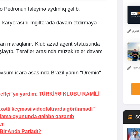
 Pedronun taleyinə aydınlıq gəlib.
o, karyerasını İngiltərədə davam etdirməyə
APA 
ndan maraqlanır. Klub azad agent statusunda
aşlayıb. Tərəflər arasında müzakirələr davam
İsma
vsüm icarə əsasında Braziliyanın "Qremio"
eftçi"yə yardım:
TÜRKİYƏ KLUBU RAMİLİ
xətti keçməsi videotəkrarda görünmədi"
oxlama oyununda
qələbə qazanıb
S
er
Bir Anda Parladı?