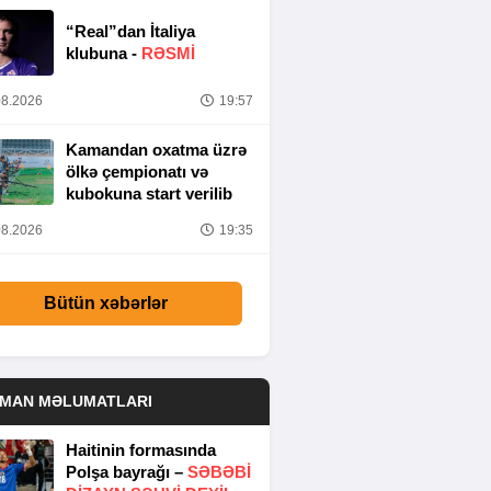
“Real”dan İtaliya
klubuna -
RƏSMİ
8.2026
19:57
Kamandan oxatma üzrə
ölkə çempionatı və
kubokuna start verilib
8.2026
19:35
Bütün xəbərlər
DMAN MƏLUMATLARI
Haitinin formasında
Polşa bayrağı –
SƏBƏBI