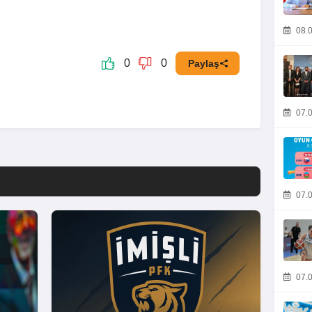
08.0
0
0
Paylaş
07.0
07.0
07.0