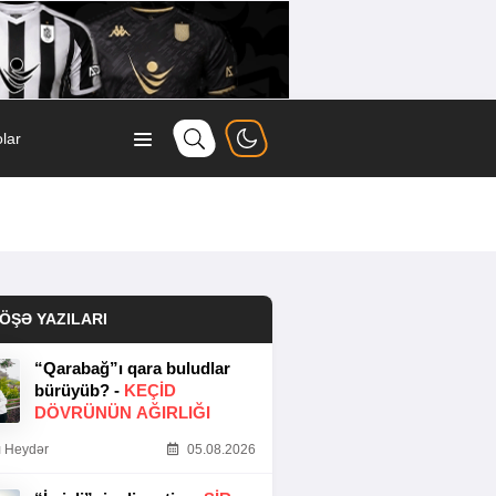
lar
ÖŞƏ YAZILARI
“Qarabağ”ı qara buludlar
bürüyüb? -
KEÇID
DÖVRÜNÜN AĞIRLIĞI
 Heydər
05.08.2026