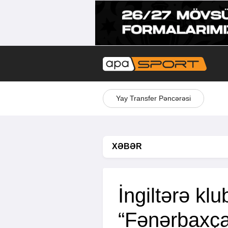
Yay Transfer Pəncərəsi
XƏBƏR
İngiltərə kl
“Fənərbaxça”