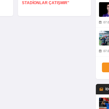
STADIONLAR ÇATIŞMIR"
07.0
07.0
İ