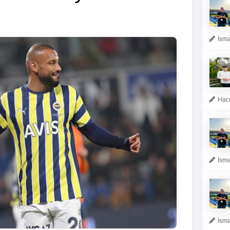
İsma
Hacı
İsma
İsma