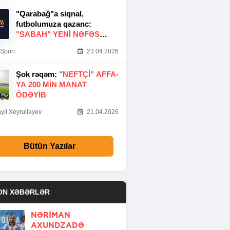
"Qarabağ"a siqnal,
futbolumuza qazanc:
"SABAH" YENI NƏFƏS
GƏTIRDI
Sport
23.04.2026
Şok rəqəm:
"NEFTÇI" AFFA-
YA 200 MIN MANAT
ÖDƏYIB
yıl Xeyrullayev
21.04.2026
Bütün Yazılar
ON XƏBƏRLƏR
NƏRIMAN
AXUNDZADƏ