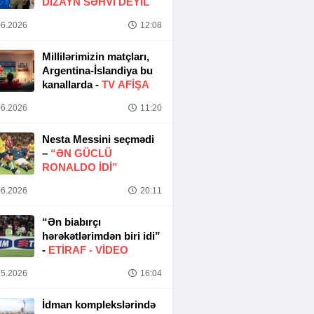
DIZAYN SƏHVI DEYIL
6.2026
12:08
Millilərimizin matçları,
Argentina-İslandiya bu
kanallarda -
TV AFİŞA
6.2026
11:20
Nesta Messini seçmədi
–
“ƏN GÜCLÜ
RONALDO IDI”
6.2026
20:11
“Ən biabırçı
hərəkətlərimdən biri idi”
-
ETIRAF -
VİDEO
5.2026
16:04
İdman komplekslərində