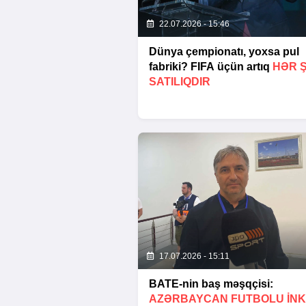
22.07.2026 - 15:46
Dünya çempionatı, yoxsa pul
fabriki? FIFA üçün artıq
HƏR 
SATILIQDIR
17.07.2026 - 15:11
BATE-nin baş məşqçisi:
AZƏRBAYCAN FUTBOLU INK