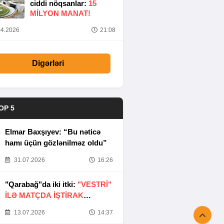
ciddi nöqsanlar:
15
MILYON MANAT!
4.2026
21:08
Digərləri
OP 5
Elmar Baxşıyev: “Bu nəticə
hamı üçün gözlənilməz oldu”
31.07.2026
16:26
"Qarabağ"da iki itki:
"VESTRİ"
İLƏ MATÇDA İŞTİRAK
ETMƏYƏCƏKLƏR
13.07.2026
14:37