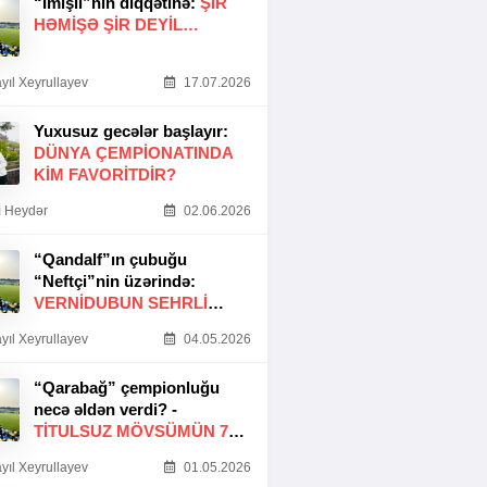
“İmişli”nin diqqətinə:
ŞIR
HƏMIŞƏ ŞIR DEYIL…
yıl Xeyrullayev
17.07.2026
Yuxusuz gecələr başlayır:
DÜNYA ÇEMPIONATINDA
KIM FAVORITDIR?
 Heydər
02.06.2026
“Qandalf”ın çubuğu
“Neftçi”nin üzərində:
VERNİDUBUN SEHRLİ
TOXUNUŞU
yıl Xeyrullayev
04.05.2026
“Qarabağ” çempionluğu
necə əldən verdi? -
TITULSUZ MÖVSÜMÜN 7
SƏBƏBI
yıl Xeyrullayev
01.05.2026