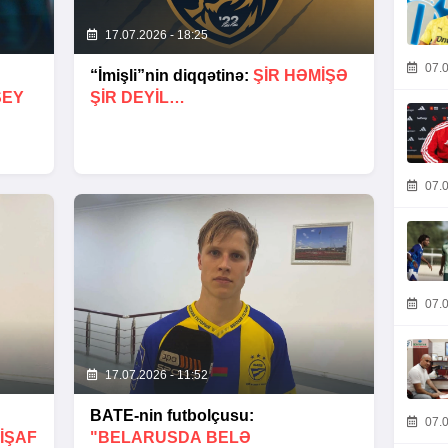
17.07.2026 - 18:25
07.0
“İmişli”nin diqqətinə:
ŞIR HƏMIŞƏ
ŞEY
ŞIR DEYIL…
07.0
07.0
17.07.2026 - 11:52
BATE-nin futbolçusu:
07.0
IŞAF
"BELARUSDA BELƏ