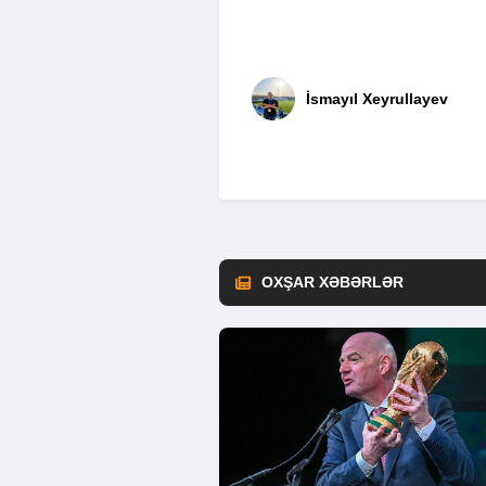
İsmayıl Xeyrullayev
OXŞAR XƏBƏRLƏR