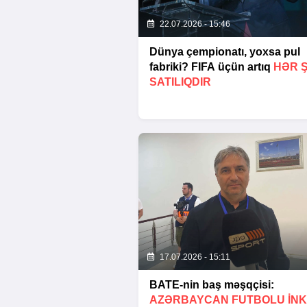
22.07.2026 - 15:46
Dünya çempionatı, yoxsa pul
fabriki? FIFA üçün artıq
HƏR 
SATILIQDIR
17.07.2026 - 15:11
BATE-nin baş məşqçisi:
AZƏRBAYCAN FUTBOLU INK