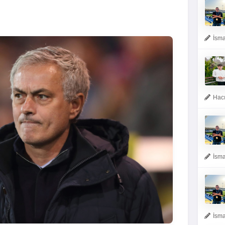
İsma
Hacı
İsma
İsma