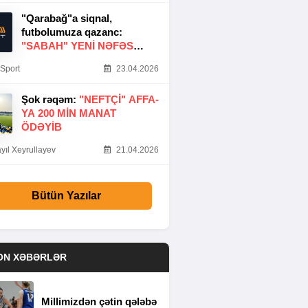
"Qarabağ"a siqnal,
futbolumuza qazanc:
"SABAH" YENI NƏFƏS
GƏTIRDI
Sport
23.04.2026
Şok rəqəm:
"NEFTÇI" AFFA-
YA 200 MIN MANAT
ÖDƏYIB
yıl Xeyrullayev
21.04.2026
Bütün Yazılar
ON XƏBƏRLƏR
Millimizdən çətin qələbə