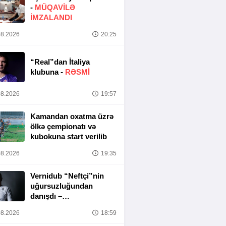
-
MÜQAVİLƏ
İMZALANDI
8.2026
20:25
“Real”dan İtaliya
klubuna -
RƏSMİ
8.2026
19:57
Kamandan oxatma üzrə
ölkə çempionatı və
kubokuna start verilib
8.2026
19:35
Vernidub “Neftçi”nin
uğursuzluğundan
danışdı –
“MƏSULIYYƏT
8.2026
18:59
TAMAMILƏ MƏNIM