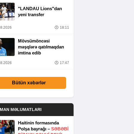
ÜZƏRIMDƏDIR”
"LANDAU Lions"dan
yeni transfer
8.2026
18:11
Mövsümöncəsi
məşqlərə qatılmaqdan
imtina edib
8.2026
17:47
Bütün xəbərlər
DMAN MƏLUMATLARI
Haitinin formasında
Polşa bayrağı –
SƏBƏBI