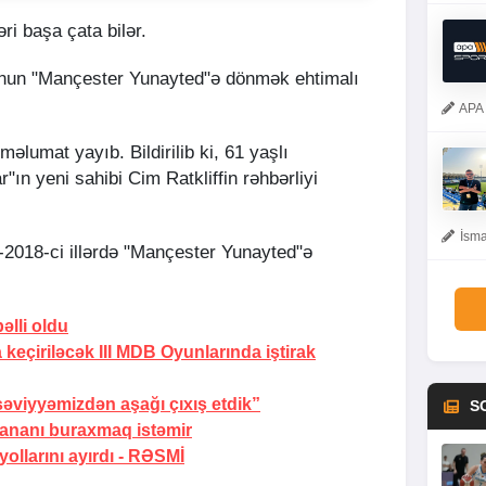
ri başa çata bilər.
 onun "Mançester Yunayted"ə dönmək ehtimalı
APA 
əlumat yayıb. Bildirilib ki, 61 yaşlı
"ın yeni sahibi Cim Ratkliffin rəhbərliyi
İsma
-2018-ci illərdə "Mançester Yunayted"ə
bəlli oldu
eçiriləcək III MDB Oyunlarında iştirak
əviyyəmizdən aşağı çıxış etdik”
S
nananı
buraxmaq istəmir
ollarını ayırdı -
RƏSMİ