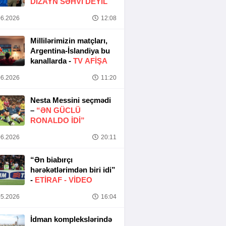
DIZAYN SƏHVI DEYIL
6.2026
12:08
Millilərimizin matçları,
Argentina-İslandiya bu
kanallarda -
TV AFİŞA
6.2026
11:20
Nesta Messini seçmədi
–
“ƏN GÜCLÜ
RONALDO IDI”
6.2026
20:11
“Ən biabırçı
hərəkətlərimdən biri idi”
-
ETIRAF -
VİDEO
5.2026
16:04
İdman komplekslərində