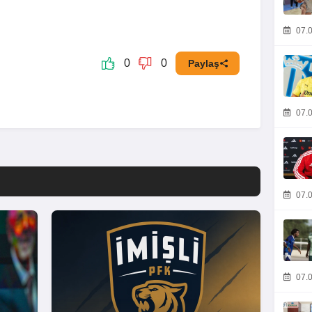
07.0
0
0
Paylaş
07.0
07.0
07.0