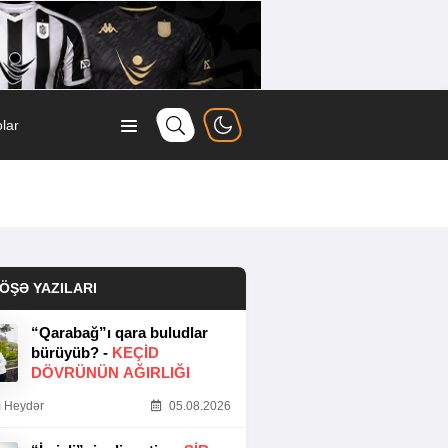
lar
ÖŞƏ YAZILARI
“Qarabağ”ı qara buludlar
bürüyüb? -
KEÇID
DÖVRÜNÜN AĞIRLIĞI
 Heydər
05.08.2026