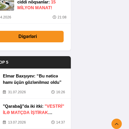
ciddi nöqsanlar:
15
MILYON MANAT!
4.2026
21:08
Digərləri
OP 5
Elmar Baxşıyev: “Bu nəticə
hamı üçün gözlənilməz oldu”
31.07.2026
16:26
"Qarabağ"da iki itki:
"VESTRİ"
İLƏ MATÇDA İŞTİRAK
ETMƏYƏCƏKLƏR
13.07.2026
14:37