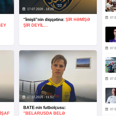
17.07.2026 - 18:25
07.0
“İmişli”nin diqqətinə:
ŞIR HƏMIŞƏ
ŞEY
ŞIR DEYIL…
07.0
07.0
17.07.2026 - 11:52
BATE-nin futbolçusu:
07.0
IŞAF
"BELARUSDA BELƏ