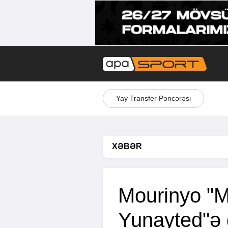
Yay Transfer Pəncərəsi
XƏBƏR
Mourinyo "M
Yunayted"ə