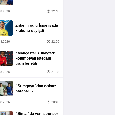
8.2026
22:48
Zidanın oğlu İspaniyada
klubunu dəyişdi
8.2026
22:09
“Mançester Yunayted”
kolumbiyalı istedadı
transfer etdi
8.2026
21:28
“Sumqayıt”dan qolsuz
bərabərlik
8.2026
20:46
“Şimal”da yeni sponsor