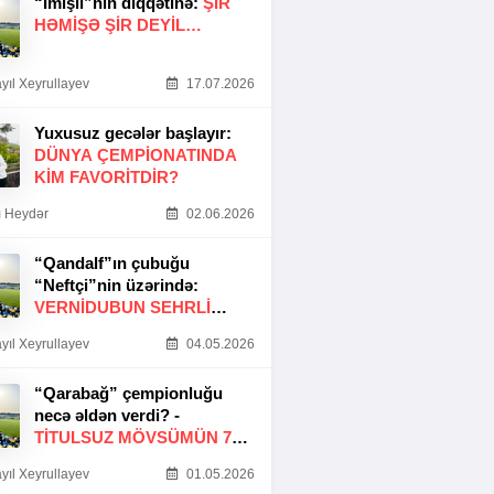
“İmişli”nin diqqətinə:
ŞIR
HƏMIŞƏ ŞIR DEYIL…
yıl Xeyrullayev
17.07.2026
Yuxusuz gecələr başlayır:
DÜNYA ÇEMPIONATINDA
KIM FAVORITDIR?
 Heydər
02.06.2026
“Qandalf”ın çubuğu
“Neftçi”nin üzərində:
VERNİDUBUN SEHRLİ
TOXUNUŞU
yıl Xeyrullayev
04.05.2026
“Qarabağ” çempionluğu
necə əldən verdi? -
TITULSUZ MÖVSÜMÜN 7
SƏBƏBI
yıl Xeyrullayev
01.05.2026