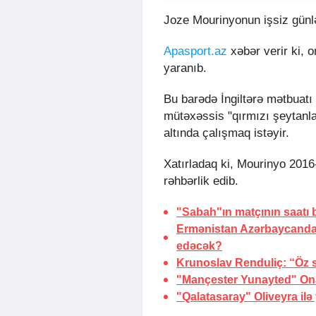
Joze Mourinyonun işsiz günlə
Apasport.az
xəbər verir ki,
yaranıb.
Bu barədə İngiltərə mətbuatı m
mütəxəssis "qırmızı şeytanlar
altında çalışmaq istəyir.
Xatırladaq ki, Mourinyo 2016
rəhbərlik edib.
"Sabah"ın matçının saatı
Ermənistan Azərbaycanda k
edəcək?
Krunoslav Renduliç: “Öz s
"Mançester Yunayted" O
"Qalatasaray" Oliveyra ilə y