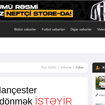
Bütün xəbərlər
Futbol xəbərləri
Digər xəbərlər
Video
Ana Səhifə
Xəbərlər
Xəbər
K
ançester
Hacı
 dönmək
ISTƏYIR