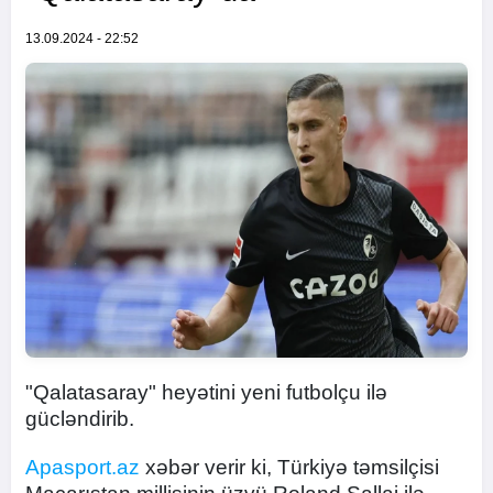
13.09.2024 - 22:52
"Qalatasaray" heyətini yeni futbolçu ilə
gücləndirib.
Apasport.az
xəbər verir ki, Türkiyə təmsilçisi