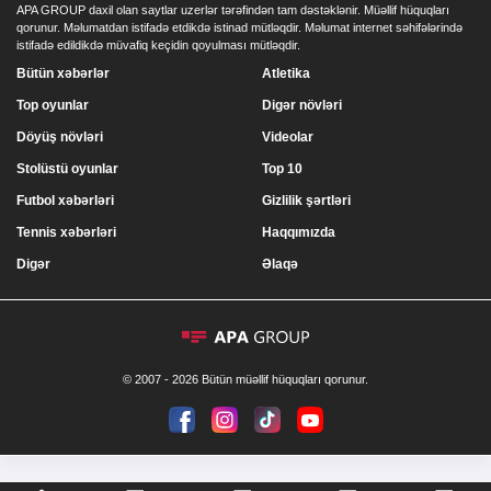
APA GROUP daxil olan saytlar uzerlər tərəfindən tam dəstəklənir. Müəllif hüquqları
qorunur. Məlumatdan istifadə etdikdə istinad mütləqdir. Məlumat internet səhifələrində
istifadə edildikdə müvafiq keçidin qoyulması mütləqdir.
Bütün xəbərlər
Atletika
Top oyunlar
Digər növləri
Döyüş növləri
Videolar
Stolüstü oyunlar
Top 10
Futbol xəbərləri
Gizlilik şərtləri
Tennis xəbərləri
Haqqımızda
Digər
Əlaqə
© 2007 - 2026 Bütün müəllif hüquqları qorunur.