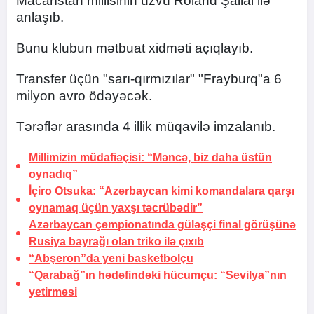
Macarıstan millisinin üzvü Roland Şallai ilə
anlaşıb.
Bunu klubun mətbuat xidməti açıqlayıb.
Transfer üçün "sarı-qırmızılar" "Frayburq"a 6
milyon avro ödəyəcək.
Tərəflər arasında 4 illik müqavilə imzalanıb.
Millimizin müdafiəçisi: “Məncə, biz daha üstün
oynadıq”
İçiro Otsuka: “Azərbaycan kimi komandalara qarşı
oynamaq üçün yaxşı təcrübədir”
Azərbaycan çempionatında güləşçi final görüşünə
Rusiya bayrağı olan triko ilə çıxıb
“Abşeron”da yeni basketbolçu
“Qarabağ”ın hədəfindəki hücumçu:
“Sevilya”nın
yetirməsi