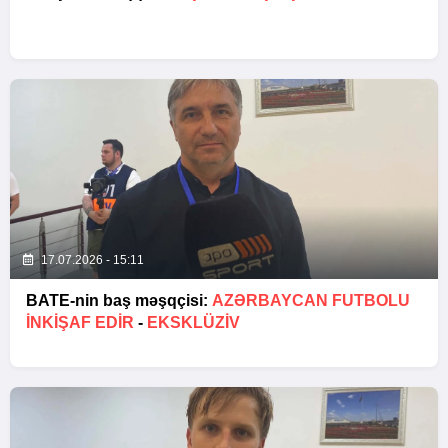
17.07.2026 - 15:11
BATE-nin baş məşqçisi:
AZƏRBAYCAN FUTBOLU
INKIŞAF EDIR
-
EKSKLÜZİV