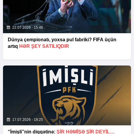
22.07.2026 - 15:46
Dünya çempionatı, yoxsa pul fabriki? FIFA üçün
artıq
HƏR ŞEY SATILIQDIR
17.07.2026 - 18:25
“İmişli”nin diqqətinə:
ŞIR HƏMIŞƏ ŞIR DEYIL…