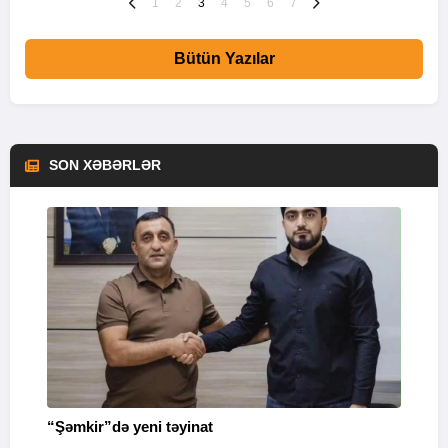
1
2
3
4
5
6
7
Bütün Yazılar
SON XƏBƏRLƏR
“Şəmkir”də yeni təyinat
“