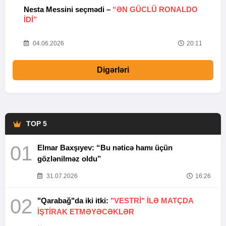
Nesta Messini seçmədi –
“ƏN GÜCLÜ RONALDO
“
IDI”
V
20
04.06.2026
20:11
Digərləri
TOP 5
01
Elmar Baxşıyev: “Bu nəticə hamı üçün
gözlənilməz oldu”
31.07.2026
16:26
02
"Qarabağ"da iki itki:
"VESTRİ" İLƏ MATÇDA
İŞTİRAK ETMƏYƏCƏKLƏR