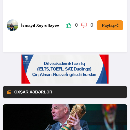
0
0
İsmayıl Xeyrullayev
Paylaş
OXŞAR XƏBƏRLƏR