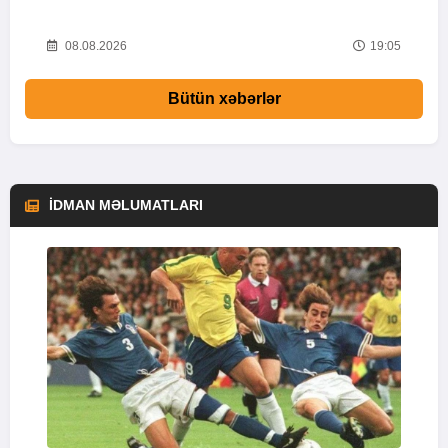
44
08.08.2026
19:05
Bütün xəbərlər
İDMAN MƏLUMATLARI