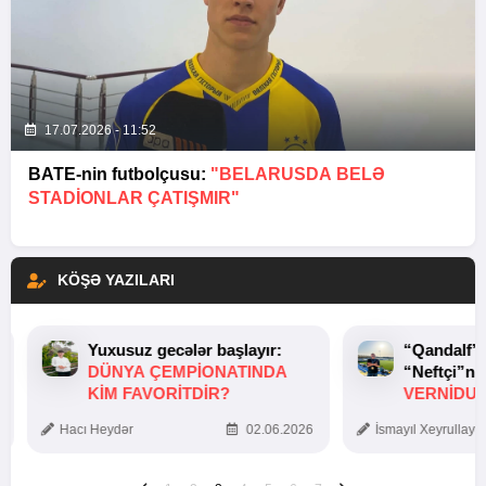
17.07.2026 - 11:52
BATE-nin futbolçusu:
"BELARUSDA BELƏ
STADIONLAR ÇATIŞMIR"
KÖŞƏ YAZILARI
Yuxusuz gecələr başlayır:
“Qandalf”
DÜNYA ÇEMPIONATINDA
“Neftçi”ni
KIM FAVORITDIR?
VERNİDUB
TOXUNUŞ
Hacı Heydər
02.06.2026
İsmayıl Xeyrullaye