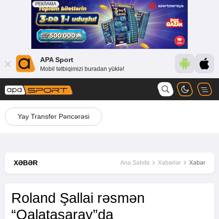
APA Sport
Mobil tətbiqimizi buradan yüklə!
Yay Transfer Pəncərəsi
XƏBƏR
Ana Səhifə
Xəbərlər
Xəbər
Roland Şallai rəsmən
“Qalatasaray”da