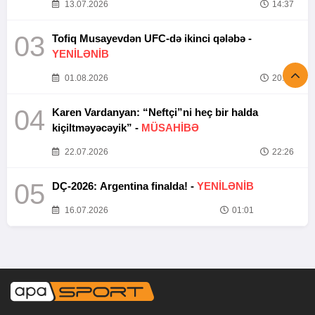
13.07.2026
14:37
03
Tofiq Musayevdən UFC-də ikinci qələbə -
YENİLƏNİB
01.08.2026
20:52
04
Karen Vardanyan: “Neftçi”ni heç bir halda
kiçiltməyəcəyik” -
MÜSAHİBƏ
22.07.2026
22:26
05
DÇ-2026: Argentina finalda! -
YENİLƏNİB
16.07.2026
01:01