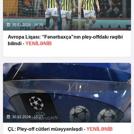
30.01.2026 - 16:20
Avropa Liqası: “Fənərbaxça”nın pley-offdakı rəqibi
bilindi -
YENİLƏNİB
30.01.2026 - 15:27
ÇL: Pley-off cütləri müəyyənləşdi -
YENİLƏNİB