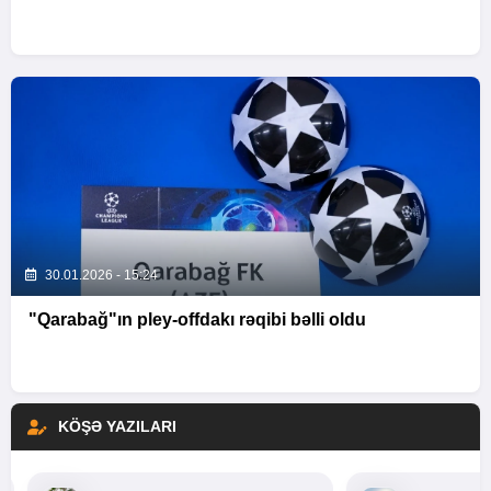
30.01.2026 - 15:24
"Qarabağ"ın pley-offdakı rəqibi bəlli oldu
KÖŞƏ YAZILARI