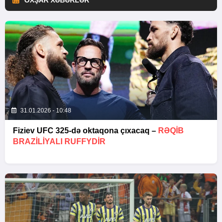
OXŞAR XƏBƏRLƏR
31.01.2026 - 10:48
Fiziev UFC 325-də oktaqona çıxacaq –
RƏQIB
BRAZILIYALI RUFFYDIR