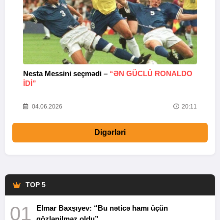
Nesta Messini seçmədi –
“ƏN GÜCLÜ RONALDO
“
IDI”
V
20
04.06.2026
20:11
Digərləri
TOP 5
01
Elmar Baxşıyev: “Bu nəticə hamı üçün
gözlənilməz oldu”