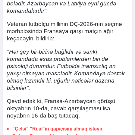
belədir. Azərbaycan və Latviya eyni gücdə
komandalardır".
Veteran futbolçu millinin DÇ-2026-nın seçmə
mərhələsində Fransaya qarşı matçın ağır
keçəcəyini bildirib:
"Hər şey bir-birinə bağlıdır və sanki
komandada əsas problemlərdən biri də
psixoloji durumdur. Futbolda inamsızlıq ən
yaxşı olmayan məsələdir. Komandaya dəstək
olmaq lazımdır ki, uğurlu nəticələr qazana
bilsinlər".
Qeyd edək ki, Fransa-Azərbaycan görüşü
oktyabrın 10-da, cavab qarşılaşması isə
noyabrın 16-da baş tutacaq.
"Çelsi" "Real"ın qapıçısını almaq istəyir