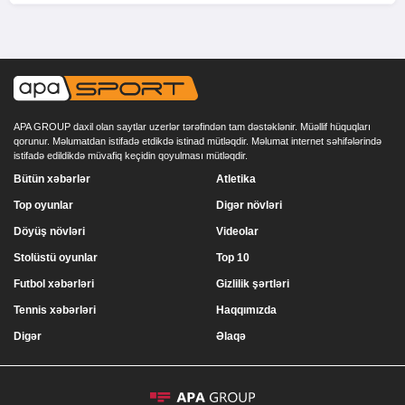
APA GROUP daxil olan saytlar uzerlər tərəfindən tam dəstəklənir. Müəllif hüquqları
qorunur. Məlumatdan istifadə etdikdə istinad mütləqdir. Məlumat internet səhifələrində
istifadə edildikdə müvafiq keçidin qoyulması mütləqdir.
Bütün xəbərlər
Atletika
Top oyunlar
Digər növləri
Döyüş növləri
Videolar
Stolüstü oyunlar
Top 10
Futbol xəbərləri
Gizlilik şərtləri
Tennis xəbərləri
Haqqımızda
Digər
Əlaqə