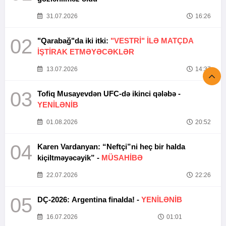
31.07.2026
16:26
02
"Qarabağ"da iki itki:
"VESTRİ" İLƏ MATÇDA
İŞTİRAK ETMƏYƏCƏKLƏR
13.07.2026
14:37
03
Tofiq Musayevdən UFC-də ikinci qələbə -
YENİLƏNİB
01.08.2026
20:52
04
Karen Vardanyan: “Neftçi”ni heç bir halda
kiçiltməyəcəyik” -
MÜSAHİBƏ
22.07.2026
22:26
05
DÇ-2026: Argentina finalda! -
YENİLƏNİB
16.07.2026
01:01