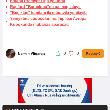
Fofana Premyer Liqa yolunda
Raşford "Barselona"da qalmaq istəyir
"Beşiktaş" kapitanı ilə müqavilə yeniləyib
Yeniyetmə cüdoçularımız Teplitse Avropa
Kubokunda mübarizə aparacaq
0
0
Nərmin Vüqarqızı
Paylaş