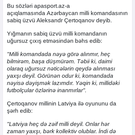
Bu sözləri apasport.az-a
açıqlamasında Azərbaycan milli komandasının
sabiq üzvü Aleksandr Çertoqanov deyib.
Yığmanın sabiq üzvü milli komandanın
uğursuz çıxış etməsindən bəhs edib:
"Milli komandada nəyə görə alınmır, heç
bilmirəm, başa düşmürəm. Təbii ki, daimi
olaraq uğursuz nəticələrin qeydə alınması
yaxşı deyil. Görünən odur ki, komandada
nəyisə dəyişmək lazımdır. Yəqin ki, millidəki
futbolçular özlərinə inanmırlar".
Çertoqanov millinin Latviya ilə oyununu da
şərh edib:
"Latviya heç də zəif milli deyil. Onlar hər
zaman yaxşı, bərk kollektiv olublar. İndi də