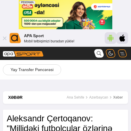
APA Sport
Mobil tətbiqimizi buradan yüklə!
Yay Transfer Pəncərəsi
XƏBƏR
Ana Səhifə
Azərbaycan
Xəbər
Aleksandr Çertoqanov:
"Millidəki futbolçular özlərinə