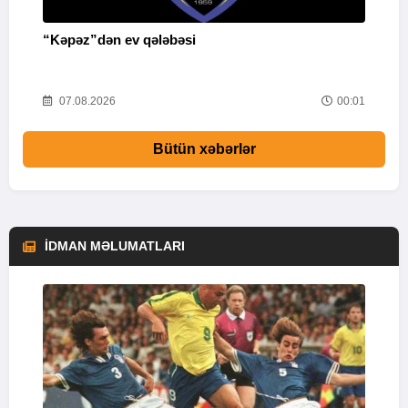
“Kəpəz”dən ev qələbəsi
Q
i
52
07.08.2026
00:01
Bütün xəbərlər
İDMAN MƏLUMATLARI