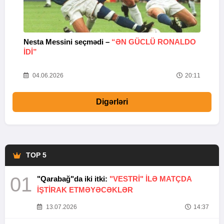
Nesta Messini seçmədi –
“ƏN GÜCLÜ RONALDO
“
IDI”
V
20
04.06.2026
20:11
Digərləri
TOP 5
01
"Qarabağ"da iki itki:
"VESTRİ" İLƏ MATÇDA
İŞTİRAK ETMƏYƏCƏKLƏR
13.07.2026
14:37