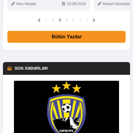
Hacı Heydər
02.06.2026
İsmayıl Xeyrullaye
1
2
3
4
5
6
7
Bütün Yazılar
SON XƏBƏRLƏR