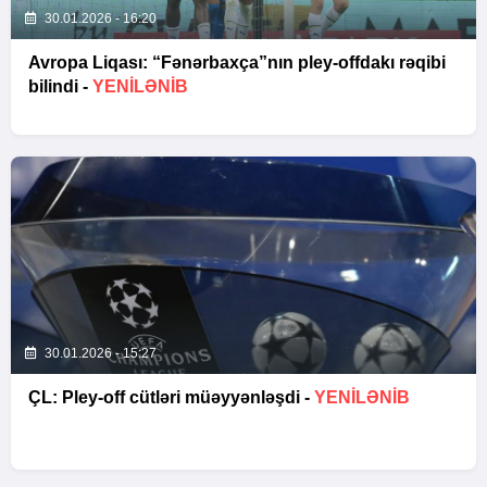
30.01.2026 - 16:20
Avropa Liqası: “Fənərbaxça”nın pley-offdakı rəqibi
bilindi -
YENİLƏNİB
30.01.2026 - 15:27
ÇL: Pley-off cütləri müəyyənləşdi -
YENİLƏNİB