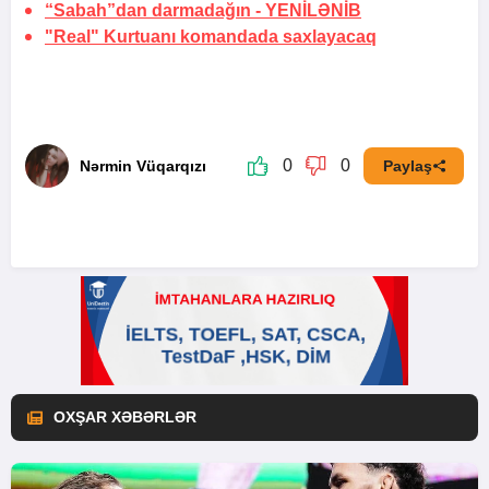
“Sabah”dan darmadağın -
YENİLƏNİB
"Real" Kurtuanı komandada saxlayacaq
0
0
Nərmin Vüqarqızı
Paylaş
OXŞAR XƏBƏRLƏR