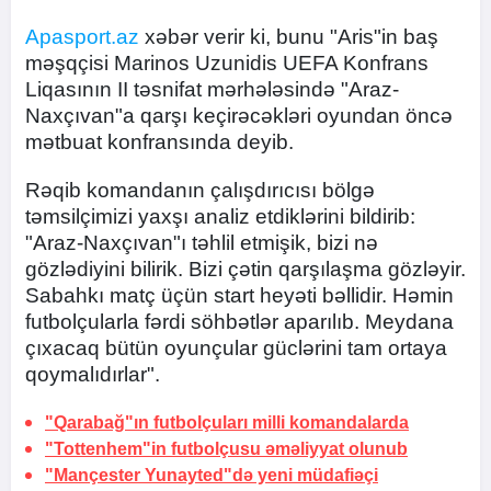
Apasport.az
xəbər verir ki, bunu "Aris"in baş
məşqçisi Marinos Uzunidis UEFA Konfrans
Liqasının II təsnifat mərhələsində "Araz-
Naxçıvan"a qarşı keçirəcəkləri oyundan öncə
mətbuat konfransında deyib.
Rəqib komandanın çalışdırıcısı bölgə
təmsilçimizi yaxşı analiz etdiklərini bildirib:
"Araz-Naxçıvan"ı təhlil etmişik, bizi nə
gözlədiyini bilirik. Bizi çətin qarşılaşma gözləyir.
Sabahkı matç üçün start heyəti bəllidir. Həmin
futbolçularla fərdi söhbətlər aparılıb. Meydana
çıxacaq bütün oyunçular güclərini tam ortaya
qoymalıdırlar".
"Qarabağ"ın futbolçuları milli komandalarda
"Tottenhem"in futbolçusu əməliyyat olunub
"Mançester Yunayted"də yeni müdafiəçi