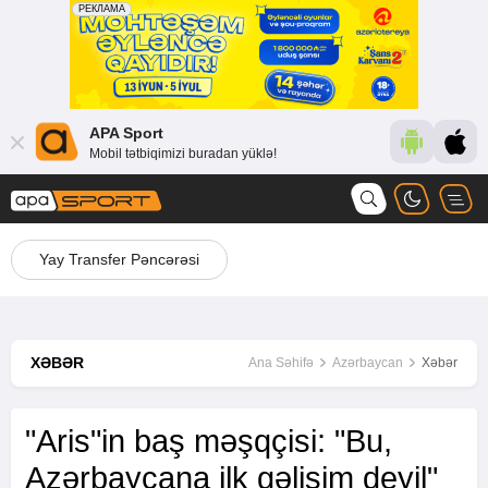
APA Sport
Mobil tətbiqimizi buradan yüklə!
Yay Transfer Pəncərəsi
XƏBƏR
Ana Səhifə
Azərbaycan
Xəbər
"Aris"in baş məşqçisi: "Bu,
Azərbaycana ilk gəlişim deyil"