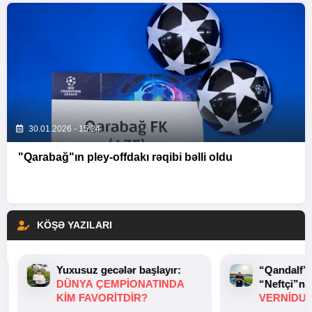
30.01.2026 - 15:24
"Qarabağ"ın pley-offdakı rəqibi bəlli oldu
KÖŞƏ YAZILARI
Yuxusuz gecələr başlayır:
“Qandalf”
DÜNYA ÇEMPIONATINDA
“Neftçi”ni
KIM FAVORITDIR?
VERNİDUB
TOXUNUŞ