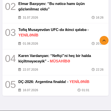
02
Elmar Baxşıyev: “Bu nəticə hamı üçün
gözlənilməz oldu”
31.07.2026
16:26
03
Tofiq Musayevdən UFC-də ikinci qələbə -
YENİLƏNİB
01.08.2026
20:52
04
Karen Vardanyan: “Neftçi”ni heç bir halda
kiçiltməyəcəyik” -
MÜSAHİBƏ
22.07.2026
22:26
05
DÇ-2026: Argentina finalda! -
YENİLƏNİB
16.07.2026
01:01