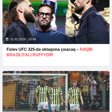
31.01.2026 - 10:48
Fiziev UFC 325-də oktaqona çıxacaq –
RƏQIB
BRAZILIYALI RUFFYDIR