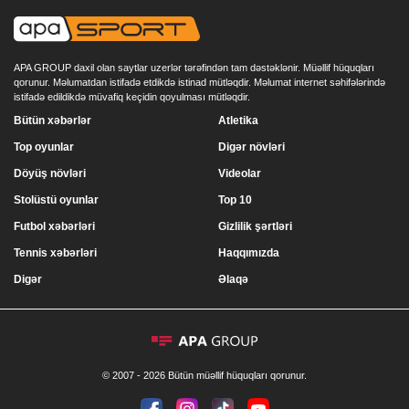
APA GROUP daxil olan saytlar uzerlər tərəfindən tam dəstəklənir. Müəllif hüquqları
qorunur. Məlumatdan istifadə etdikdə istinad mütləqdir. Məlumat internet səhifələrində
istifadə edildikdə müvafiq keçidin qoyulması mütləqdir.
Bütün xəbərlər
Atletika
Top oyunlar
Digər növləri
Döyüş növləri
Videolar
Stolüstü oyunlar
Top 10
Futbol xəbərləri
Gizlilik şərtləri
Tennis xəbərləri
Haqqımızda
Digər
Əlaqə
© 2007 - 2026 Bütün müəllif hüquqları qorunur.