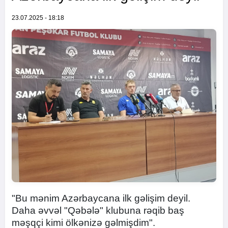
23.07.2025 - 18:18
"Bu mənim Azərbaycana ilk gəlişim deyil.
Daha əvvəl "Qəbələ" klubuna rəqib baş
məşqçi kimi ölkənizə gəlmişdim".