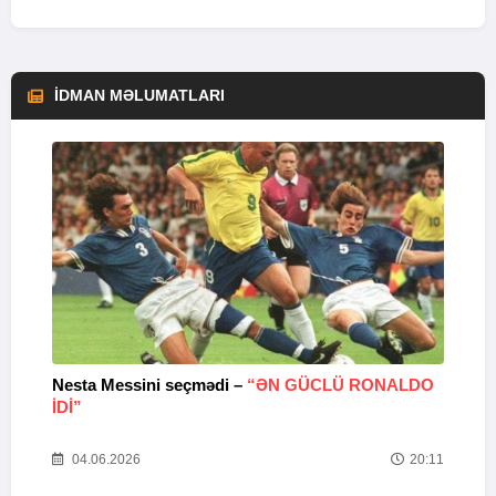
İDMAN MƏLUMATLARI
Nesta Messini seçmədi –
“ƏN GÜCLÜ RONALDO
“
IDI”
V
20
04.06.2026
20:11