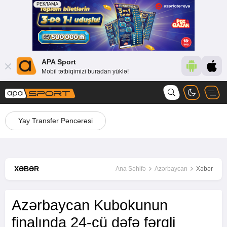
APA Sport
Mobil tətbiqimizi buradan yüklə!
Yay Transfer Pəncərəsi
XƏBƏR
Ana Səhifə
Azərbaycan
Xəbər
Azərbaycan Kubokunun
finalında 24-cü dəfə fərqli