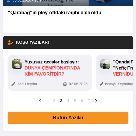
30.01.2026 - 15:24
"Qarabağ"ın pley-offdakı rəqibi bəlli oldu
KÖŞƏ YAZILARI
Yuxusuz gecələr başlayır:
“Qandalf”
DÜNYA ÇEMPIONATINDA
“Neftçi”ni
KIM FAVORITDIR?
VERNİDUB
TOXUNUŞ
Hacı Heydər
02.06.2026
İsmayıl Xeyrullaye
1
2
3
4
5
6
7
Bütün Yazılar