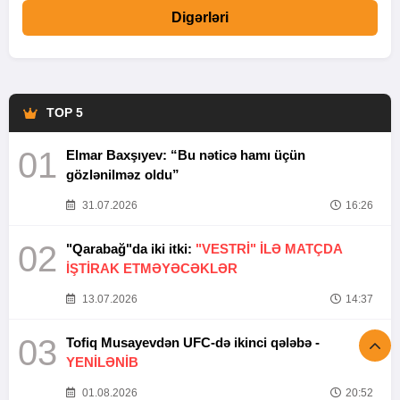
Digərləri
TOP 5
01
Elmar Baxşıyev: “Bu nəticə hamı üçün
gözlənilməz oldu”
31.07.2026
16:26
02
"Qarabağ"da iki itki:
"VESTRİ" İLƏ MATÇDA
İŞTİRAK ETMƏYƏCƏKLƏR
13.07.2026
14:37
03
Tofiq Musayevdən UFC-də ikinci qələbə -
YENİLƏNİB
01.08.2026
20:52