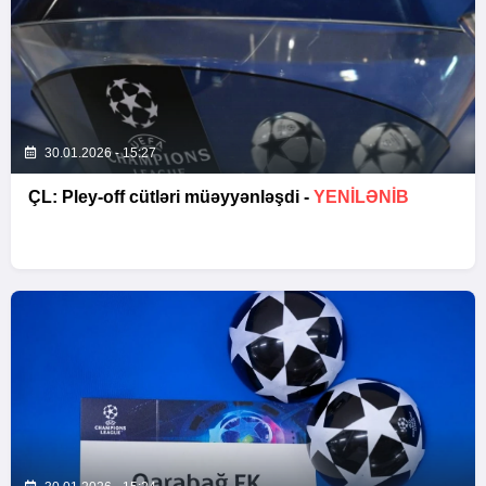
30.01.2026 - 15:27
ÇL: Pley-off cütləri müəyyənləşdi -
YENİLƏNİB