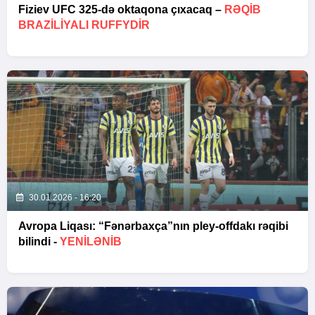
Fiziev UFC 325-də oktaqona çıxacaq –
RƏQIB
BRAZILIYALI RUFFYDIR
30.01.2026 - 16:20
Avropa Liqası: “Fənərbaxça”nın pley-offdakı rəqibi
bilindi -
YENİLƏNİB