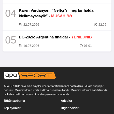
04
Karen Vardanyan: “Neftçi”ni heç bir halda
kiçiltməyəcəyik” -
MÜSAHİBƏ
22.07.2026
22:26
05
DÇ-2026: Argentina finalda! -
YENİLƏNİB
16.07.2026
01:01
APA GROUP daxil olan saytlar uzerlər tərəfindən tam dəstəklənir. Müəllif hüquqları
qorunur. Məlumatdan istifadə etdikdə istinad mütləqdir. Məlumat internet səhifələrində
istifadə edildikdə müvafiq keçidin qoyulması mütləqdir.
Bütün xəbərlər
Atletika
Top oyunlar
Digər növləri