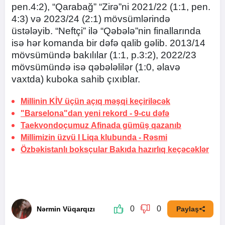
pen.4:2), “Qarabağ” “Zirə”ni 2021/22 (1:1, pen.
4:3) və 2023/24 (2:1) mövsümlərində
üstələyib. “Neftçi” ilə “Qəbələ”nin finallarında
isə hər komanda bir dəfə qalib gəlib. 2013/14
mövsümündə bakılılar (1:1, p.3:2), 2022/23
mövsümündə isə qəbələlilər (1:0, əlavə
vaxtda) kuboka sahib çıxıblar.
Millinin KİV üçün açıq məşqi keçiriləcək
"Barselona"dan yeni rekord
- 9-cu dəfə
Taekvondoçumuz Afinada gümüş qazanıb
Millimizin üzvü I Liqa klubunda
- Rəsmi
Özbəkistanlı boksçular Bakıda hazırlıq keçəcəklər
0
0
Nərmin Vüqarqızı
Paylaş