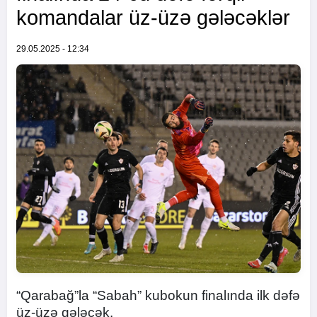
komandalar üz-üzə gələcəklər
29.05.2025 - 12:34
“Qarabağ”la “Sabah” kubokun finalında ilk dəfə
üz-üzə gələcək.