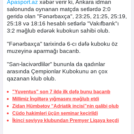
Apasport.az
xəbər verir ki, Ankara idman
salonunda oynanan matçda setlərdə 2:0
geridə olan "Fənərbaxça", 23:25, 21:25, 25:19,
25:18 və 18:16 hesablı setlərlə "Vakıfbank"ı
3:2 məğlub edərək kubokun sahibi olub.
"Fənərbaxça" tarixində 6-cı dəfə kuboku öz
muzeyinə aparmağı bacarıb.
"Sarı-lacivərdlilər" bununla da qadınlar
arasında Çempionlar Kubokunu ən çox
qazanan klub olub.
"Yuventus" son 7 ildə ilk dəfə bunu bacarıb
Millimiz İngiltərə yığmasını məğlub etdi
Zidan Hümbətov “Adriatik incisi”nin qalibi olub
Cüdo hakimləri üçün
seminar keçirildi
İkinci səviyyə klubundan Premyer Liqaya keçdi