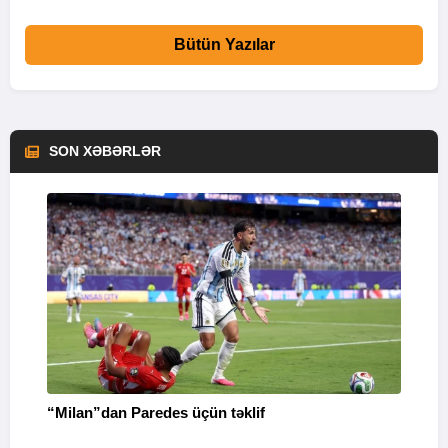
Bütün Yazılar
SON XƏBƏRLƏR
“Milan”dan Paredes üçün təklif
M