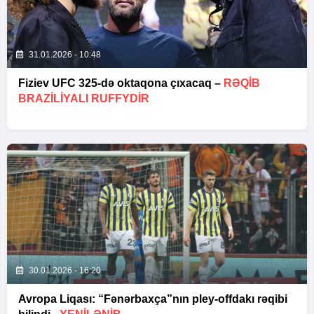
31.01.2026 - 10:48
Fiziev UFC 325-də oktaqona çıxacaq –
RƏQIB
BRAZILIYALI RUFFYDIR
30.01.2026 - 16:20
Avropa Liqası: “Fənərbaxça”nın pley-offdakı rəqibi