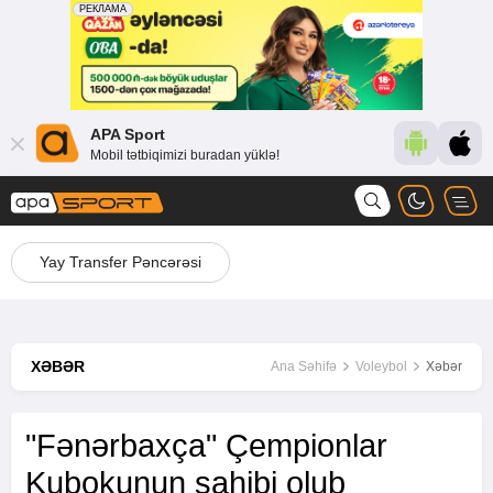
APA Sport
Mobil tətbiqimizi buradan yüklə!
Yay Transfer Pəncərəsi
XƏBƏR
Ana Səhifə
Voleybol
Xəbər
"Fənərbaxça" Çempionlar
Kubokunun sahibi olub