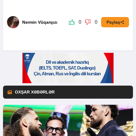
0
0
Nərmin Vüqarqızı
Paylaş
OXŞAR XƏBƏRLƏR