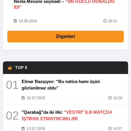
Nesta Messini seçmədi –
“ƏN GÜCLÜ RONALDO
“
IDI”
V
20
04.06.2026
20:11
Digərləri
TOP 5
01
Elmar Baxşıyev: “Bu nəticə hamı üçün
gözlənilməz oldu”
31.07.2026
16:26
02
"Qarabağ"da iki itki:
"VESTRİ" İLƏ MATÇDA
İŞTİRAK ETMƏYƏCƏKLƏR
13.07.2026
14:37