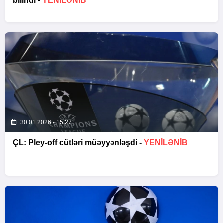
bilindi -
YENİLƏNİB
30.01.2026 - 15:27
ÇL: Pley-off cütləri müəyyənləşdi -
YENİLƏNİB