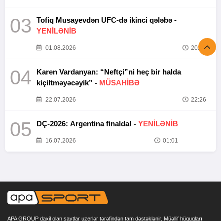
03
Tofiq Musayevdən UFC-də ikinci qələbə -
YENİLƏNİB
01.08.2026
20:52
04
Karen Vardanyan: “Neftçi”ni heç bir halda
kiçiltməyəcəyik” -
MÜSAHİBƏ
22.07.2026
22:26
05
DÇ-2026: Argentina finalda! -
YENİLƏNİB
16.07.2026
01:01
APA GROUP daxil olan saytlar uzerlər tərəfindən tam dəstəklənir. Müəllif hüquqları