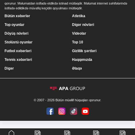
qorunur. Məlumatdan istifadə etdikdə istinad mütləqdir. Məlumat internet səhifələrində
istifadə edildikdə müvafiq keçidin qoyulması mütləqdir.
Bütün xəbərlər
Atletika
Top oyunlar
Digər növləri
Döyüş növləri
Videolar
Stolüstü oyunlar
Top 10
Futbol xəbərləri
Gizlilik şərtləri
Tennis xəbərləri
Haqqımızda
Digər
Əlaqə
© 2007 - 2026 Bütün müəllif hüquqları qorunur.