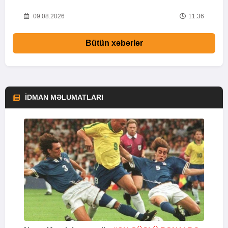
53
09.08.2026
11:36
Bütün xəbərlər
İDMAN MƏLUMATLARI