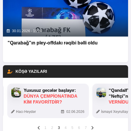
30.01.2026 - 15:24
"Qarabağ"ın pley-offdakı rəqibi bəlli oldu
KÖŞƏ YAZILARI
Yuxusuz gecələr başlayır:
“Qandalf”
DÜNYA ÇEMPIONATINDA
“Neftçi”ni
KIM FAVORITDIR?
VERNİDUB
TOXUNUŞ
Hacı Heydər
02.06.2026
İsmayıl Xeyrullaye
1
2
3
4
5
6
7