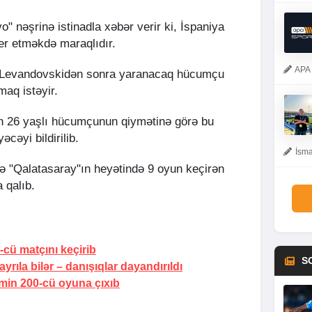
" nəşrinə istinadla xəbər verir ki, İspaniya
er etməkdə maraqlıdır.
APA 
rt Levandovskidən sonra yaranacaq hücumçu
aq istəyir.
ın 26 yaşlı hücumçunun qiymətinə görə bu
əcəyi bildirilib.
İsma
 "Qalatasaray"ın heyətində 9 oyun keçirən
 qalıb.
cü matçını keçirib
S
ayrıla bilər
– danışıqlar dayandırıldı
min 200-cü oyuna çıxıb