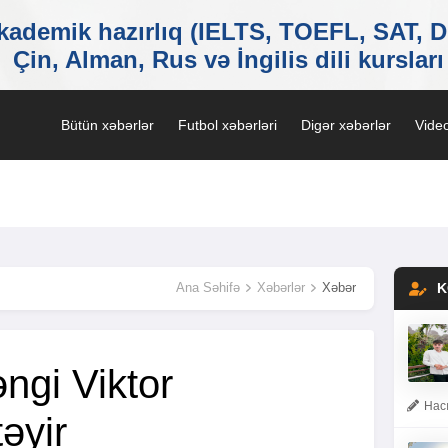
Bütün xəbərlər
Futbol xəbərləri
Digər xəbərlər
Video
Ana Səhifə
Xəbərlər
Xəbər
K
ngi Viktor
Hacı
əyir