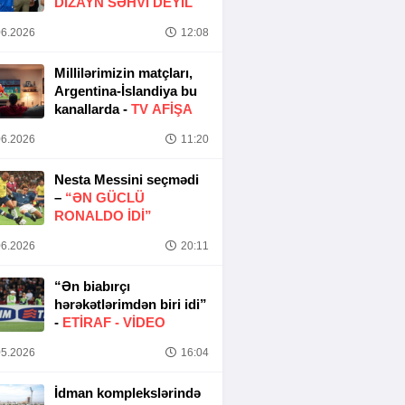
DIZAYN SƏHVI DEYIL
6.2026
12:08
Millilərimizin matçları,
Argentina-İslandiya bu
kanallarda -
TV AFİŞA
6.2026
11:20
Nesta Messini seçmədi
–
“ƏN GÜCLÜ
RONALDO IDI”
6.2026
20:11
“Ən biabırçı
hərəkətlərimdən biri idi”
-
ETIRAF -
VİDEO
5.2026
16:04
İdman komplekslərində