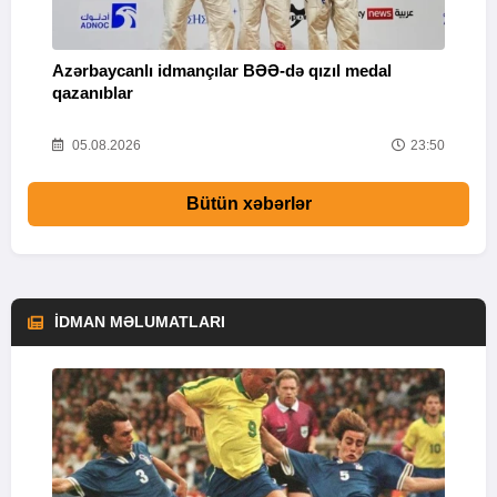
Azərbaycanlı idmançılar BƏƏ-də qızıl medal
Ç
qazanıblar
Y
01
05.08.2026
23:50
Bütün xəbərlər
İDMAN MƏLUMATLARI