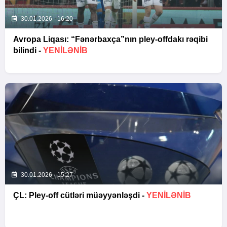
30.01.2026 - 16:20
Avropa Liqası: “Fənərbaxça”nın pley-offdakı rəqibi
bilindi -
YENİLƏNİB
30.01.2026 - 15:27
ÇL: Pley-off cütləri müəyyənləşdi -
YENİLƏNİB