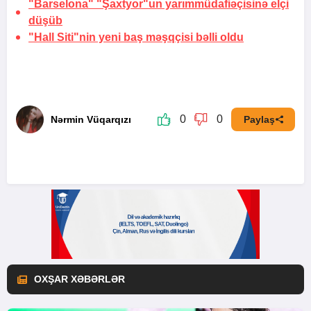
"Barselona" "Şaxtyor"un yarımmüdafiəçisinə
elçi
düşüb
"Hall Siti"nin yeni baş məşqçisi bəlli oldu
0
0
Nərmin Vüqarqızı
Paylaş
OXŞAR XƏBƏRLƏR