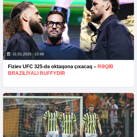
31.01.2026 - 10:48
Fiziev UFC 325-də oktaqona çıxacaq –
RƏQIB
BRAZILIYALI RUFFYDIR