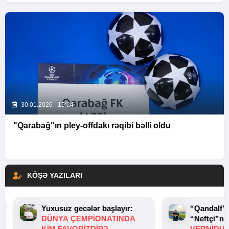
30.01.2026 - 15:24
"Qarabağ"ın pley-offdakı rəqibi bəlli oldu
KÖŞƏ YAZILARI
Yuxusuz gecələr başlayır:
“Qandalf”
DÜNYA ÇEMPIONATINDA
“Neftçi”ni
KIM FAVORITDIR?
VERNİDUB