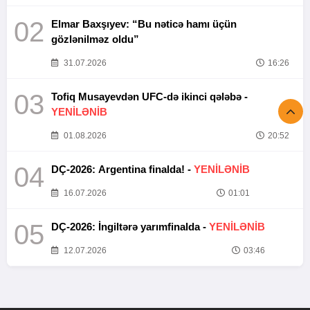
02
Elmar Baxşıyev: “Bu nəticə hamı üçün
gözlənilməz oldu”
31.07.2026
16:26
03
Tofiq Musayevdən UFC-də ikinci qələbə -
YENİLƏNİB
01.08.2026
20:52
04
DÇ-2026: Argentina finalda! -
YENİLƏNİB
16.07.2026
01:01
05
DÇ-2026: İngiltərə yarımfinalda -
YENİLƏNİB
12.07.2026
03:46