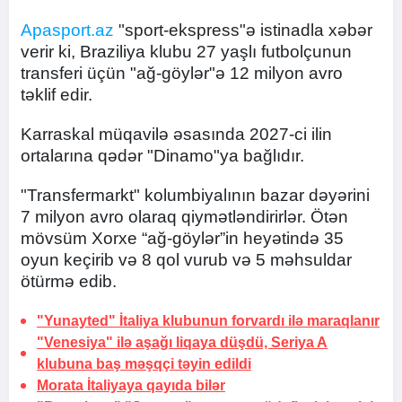
Apasport.az
"sport-ekspress"ə istinadla xəbər
verir ki, Braziliya klubu 27 yaşlı futbolçunun
transferi üçün "ağ-göylər"ə 12 milyon avro
təklif edir.
Karraskal müqavilə əsasında 2027-ci ilin
ortalarına qədər "Dinamo"ya bağlıdır.
"Transfermarkt" kolumbiyalının bazar dəyərini
7 milyon avro olaraq qiymətləndirirlər. Ötən
mövsüm Xorxe “ağ-göylər”in heyətində 35
oyun keçirib və 8 qol vurub və 5 məhsuldar
ötürmə edib.
"Yunayted" İtaliya klubunun forvardı ilə maraqlanır
"Venesiya" ilə aşağı liqaya düşdü, Seriya A
klubuna baş məşqçi təyin edildi
Morata İtaliyaya qayıda bilər