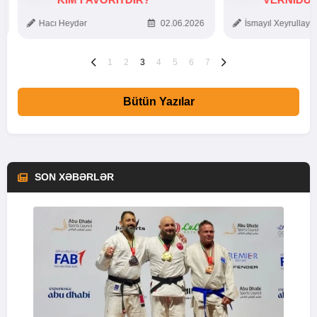
TOXUNUŞ
Hacı Heydər
02.06.2026
İsmayıl Xeyrullaye
1
2
3
4
5
6
7
Bütün Yazılar
SON XƏBƏRLƏR