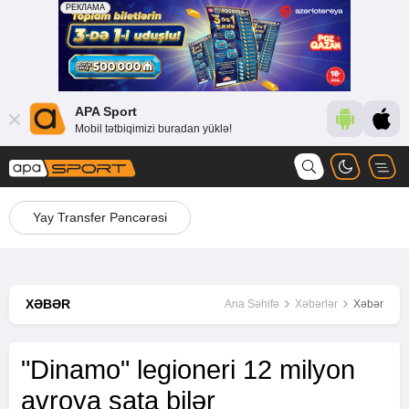
APA Sport
Mobil tətbiqimizi buradan yüklə!
Yay Transfer Pəncərəsi
XƏBƏR
Ana Səhifə
Xəbərlər
Xəbər
"Dinamo" legioneri 12 milyon
avroya sata bilər