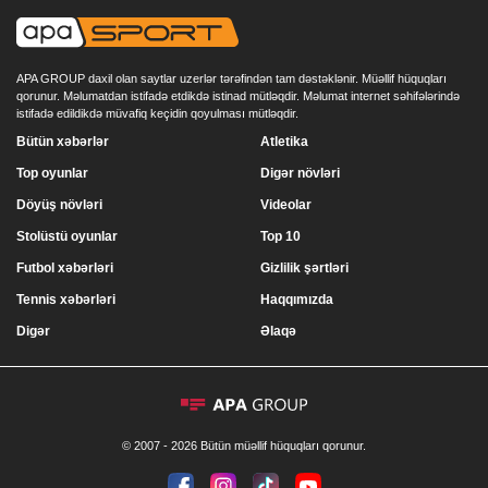
APA GROUP daxil olan saytlar uzerlər tərəfindən tam dəstəklənir. Müəllif hüquqları
qorunur. Məlumatdan istifadə etdikdə istinad mütləqdir. Məlumat internet səhifələrində
istifadə edildikdə müvafiq keçidin qoyulması mütləqdir.
Bütün xəbərlər
Atletika
Top oyunlar
Digər növləri
Döyüş növləri
Videolar
Stolüstü oyunlar
Top 10
Futbol xəbərləri
Gizlilik şərtləri
Tennis xəbərləri
Haqqımızda
Digər
Əlaqə
© 2007 - 2026 Bütün müəllif hüquqları qorunur.