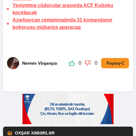
Yeniyetmə cüdoçular arasında ACF Kuboku
keçiriləcək
Azərbaycan çempionatında 31 komandanın
boksçusu mübarizə aparacaq
0
0
Nərmin Vüqarqızı
Paylaş
OXŞAR XƏBƏRLƏR