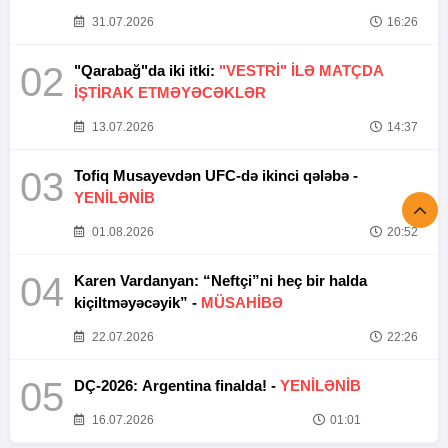
31.07.2026
16:26
02
"Qarabağ"da iki itki:
"VESTRİ" İLƏ MATÇDA
İŞTİRAK ETMƏYƏCƏKLƏR
13.07.2026
14:37
03
Tofiq Musayevdən UFC-də ikinci qələbə -
YENİLƏNİB
01.08.2026
20:52
04
Karen Vardanyan: “Neftçi”ni heç bir halda
kiçiltməyəcəyik” -
MÜSAHİBƏ
22.07.2026
22:26
05
DÇ-2026: Argentina finalda! -
YENİLƏNİB
16.07.2026
01:01