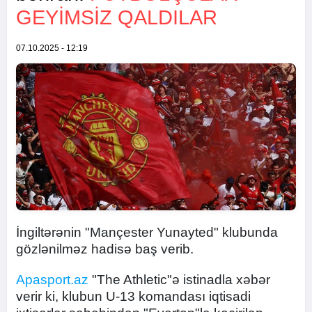
GEYIMSIZ QALDILAR
07.10.2025 - 12:19
İngiltərənin "Mançester Yunayted" klubunda
gözlənilməz hadisə baş verib.
Apasport.az
"The Athletic"ə istinadla xəbər
verir ki, klubun U-13 komandası iqtisadi