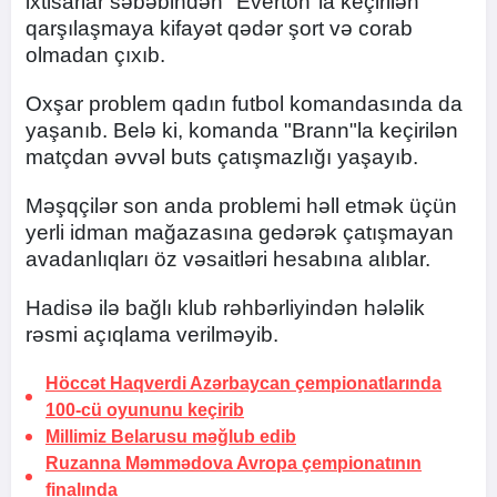
ixtisarlar səbəbindən "Everton"la keçirilən
qarşılaşmaya kifayət qədər şort və corab
olmadan çıxıb.
Oxşar problem qadın futbol komandasında da
yaşanıb. Belə ki, komanda "Brann"la keçirilən
matçdan əvvəl buts çatışmazlığı yaşayıb.
Məşqçilər son anda problemi həll etmək üçün
yerli idman mağazasına gedərək çatışmayan
avadanlıqları öz vəsaitləri hesabına alıblar.
Hadisə ilə bağlı klub rəhbərliyindən hələlik
rəsmi açıqlama verilməyib.
Höccət Haqverdi Azərbaycan çempionatlarında
100-cü oyununu keçirib
Millimiz Belarusu məğlub edib
Ruzanna Məmmədova Avropa çempionatının
finalında