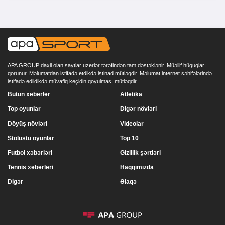
APA GROUP daxil olan saytlar uzerlər tərəfindən tam dəstəklənir. Müəllif hüquqları
qorunur. Məlumatdan istifadə etdikdə istinad mütləqdir. Məlumat internet səhifələrində
istifadə edildikdə müvafiq keçidin qoyulması mütləqdir.
Bütün xəbərlər
Atletika
Top oyunlar
Digər növləri
Döyüş növləri
Videolar
Stolüstü oyunlar
Top 10
Futbol xəbərləri
Gizlilik şərtləri
Tennis xəbərləri
Haqqımızda
Digər
Əlaqə