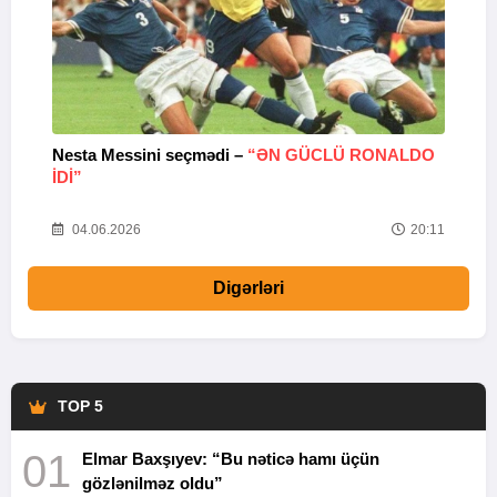
Nesta Messini seçmədi –
“ƏN GÜCLÜ RONALDO
“
IDI”
V
20
04.06.2026
20:11
Digərləri
TOP 5
01
Elmar Baxşıyev: “Bu nəticə hamı üçün
gözlənilməz oldu”