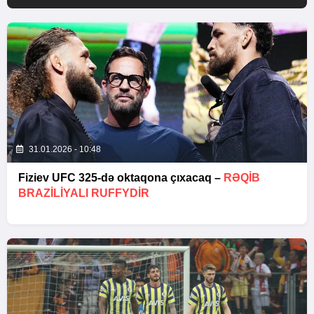
31.01.2026 - 10:48
Fiziev UFC 325-də oktaqona çıxacaq –
RƏQIB
BRAZILIYALI RUFFYDIR