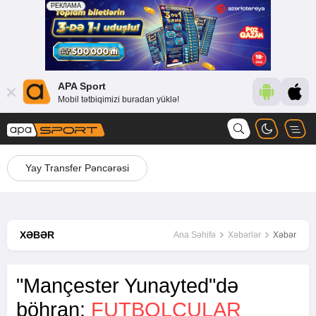
APA Sport
Mobil tətbiqimizi buradan yüklə!
Yay Transfer Pəncərəsi
XƏBƏR
Ana Səhifə
Xəbərlər
Xəbər
"Mançester Yunayted"də
böhran:
FUTBOLÇULAR