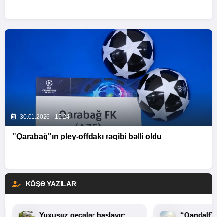
30.01.2026 - 15:24
"Qarabağ"ın pley-offdakı rəqibi bəlli oldu
KÖŞƏ YAZILARI
Yuxusuz gecələr başlayır:
“Qandalf”