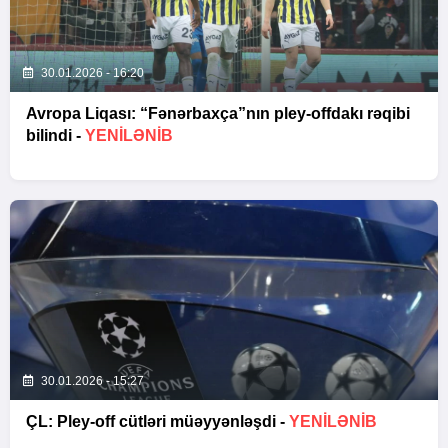
30.01.2026 - 16:20
Avropa Liqası: “Fənərbaxça”nın pley-offdakı rəqibi
bilindi -
YENİLƏNİB
30.01.2026 - 15:27
ÇL: Pley-off cütləri müəyyənləşdi -
YENİLƏNİB