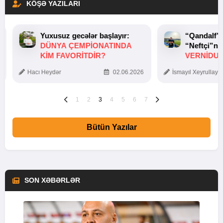
KÖŞƏ YAZILARI
Yuxusuz gecələr başlayır:
“Qandalf”
DÜNYA ÇEMPIONATINDA
“Neftçi”ni
KIM FAVORITDIR?
VERNİDUB
TOXUNUŞ
Hacı Heydər
02.06.2026
İsmayıl Xeyrullaye
1
2
3
4
5
6
7
Bütün Yazılar
SON XƏBƏRLƏR