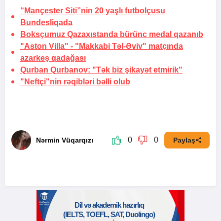
“Mançester Siti”nin 20 yaşlı futbolçusu
Bundesliqada
Boksçumuz Qazaxıstanda bürünc medal qazanıb
"Aston Villa" - "Makkabi Təl-Əviv" matçında
azarkeş qadağası
Qurban Qurbanov: "Tək biz şikayət etmirik"
"Neftçi"nin rəqibləri bəlli olub
0
0
Nərmin Vüqarqızı
Paylaş