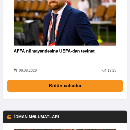
AFFA nümayəndəsinə UEFA-dan təyinat
“
m
53
06.08.2026
13:25
Bütün xəbərlər
İDMAN MƏLUMATLARI