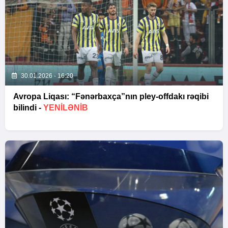
30.01.2026 - 16:20
Avropa Liqası: “Fənərbaxça”nın pley-offdakı rəqibi
bilindi -
YENİLƏNİB