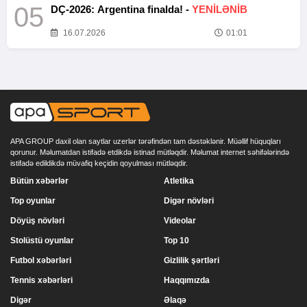
05
DÇ-2026: Argentina finalda! -
YENİLƏNİB
16.07.2026
01:01
APA GROUP daxil olan saytlar uzerlər tərəfindən tam dəstəklənir. Müəllif hüquqları
qorunur. Məlumatdan istifadə etdikdə istinad mütləqdir. Məlumat internet səhifələrində
istifadə edildikdə müvafiq keçidin qoyulması mütləqdir.
Bütün xəbərlər
Atletika
Top oyunlar
Digər növləri
Döyüş növləri
Videolar
Stolüstü oyunlar
Top 10
Futbol xəbərləri
Gizlilik şərtləri
Tennis xəbərləri
Haqqımızda
Digər
Əlaqə