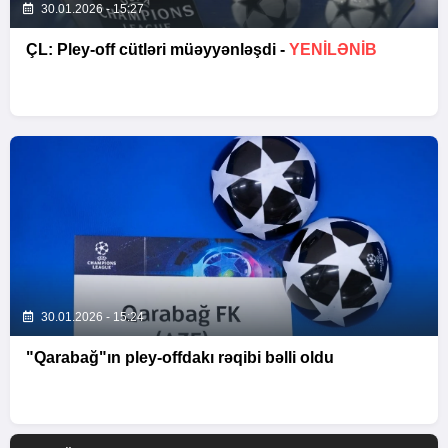
30.01.2026 - 15:27
ÇL: Pley-off cütləri müəyyənləşdi -
YENİLƏNİB
30.01.2026 - 15:24
"Qarabağ"ın pley-offdakı rəqibi bəlli oldu