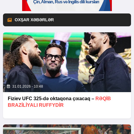
OXŞAR XƏBƏRLƏR
31.01.2026 - 10:48
Fiziev UFC 325-də oktaqona çıxacaq –
RƏQIB
BRAZILIYALI RUFFYDIR