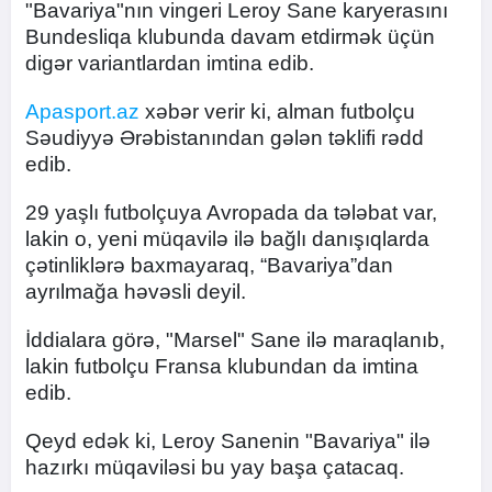
"Bavariya"nın vingeri Leroy Sane karyerasını
Bundesliqa klubunda davam etdirmək üçün
digər variantlardan imtina edib.
Apasport.az
xəbər verir ki, alman futbolçu
Səudiyyə Ərəbistanından gələn təklifi rədd
edib.
29 yaşlı futbolçuya Avropada da tələbat var,
lakin o, yeni müqavilə ilə bağlı danışıqlarda
çətinliklərə baxmayaraq, “Bavariya”dan
ayrılmağa həvəsli deyil.
İddialara görə, "Marsel" Sane ilə maraqlanıb,
lakin futbolçu Fransa klubundan da imtina
edib.
Qeyd edək ki, Leroy Sanenin "Bavariya" ilə
hazırkı müqaviləsi bu yay başa çatacaq.