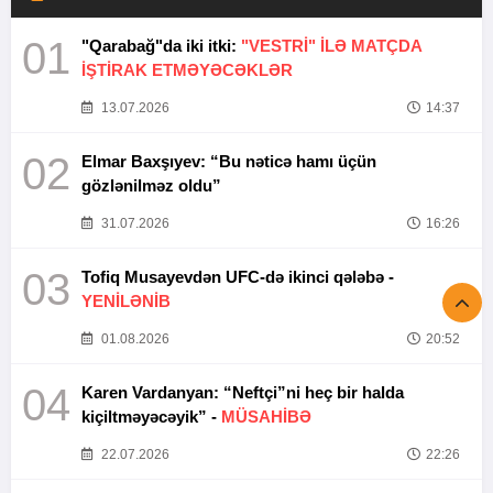
01
"Qarabağ"da iki itki:
"VESTRİ" İLƏ MATÇDA
İŞTİRAK ETMƏYƏCƏKLƏR
13.07.2026
14:37
02
Elmar Baxşıyev: “Bu nəticə hamı üçün
gözlənilməz oldu”
31.07.2026
16:26
03
Tofiq Musayevdən UFC-də ikinci qələbə -
YENİLƏNİB
01.08.2026
20:52
04
Karen Vardanyan: “Neftçi”ni heç bir halda
kiçiltməyəcəyik” -
MÜSAHİBƏ
22.07.2026
22:26