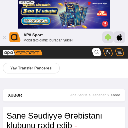
APA Sport
Mobil tətbiqimizi buradan yüklə!
Yay Transfer Pəncərəsi
XƏBƏR
Ana Səhifə
Xəbərlər
Xəbər
Sane Səudiyyə Ərəbistanı
klubunu rədd edib
-