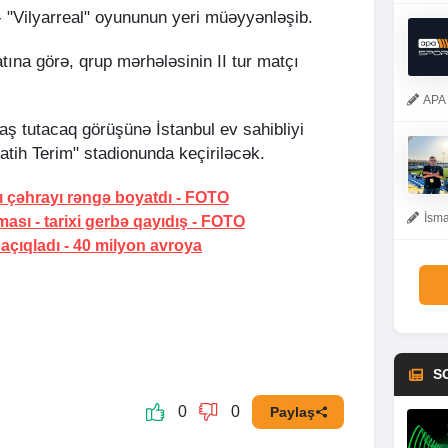
 "Vilyarreal" oyununun yeri müəyyənləşib.
ına görə, qrup mərhələsinin II tur matçı
APA 
aş tutacaq görüşünə İstanbul ev sahibliyi
tih Terim" stadionunda keçiriləcək.
ı çəhrayı rəngə boyatdı
-
FOTO
İsma
ması -
tarixi gerbə qayıdış
-
FOTO
 açıqladı -
40 milyon avroya
S
0
0
Paylaş