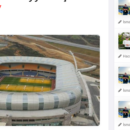
V
İsma
Hacı
İsma
İsma