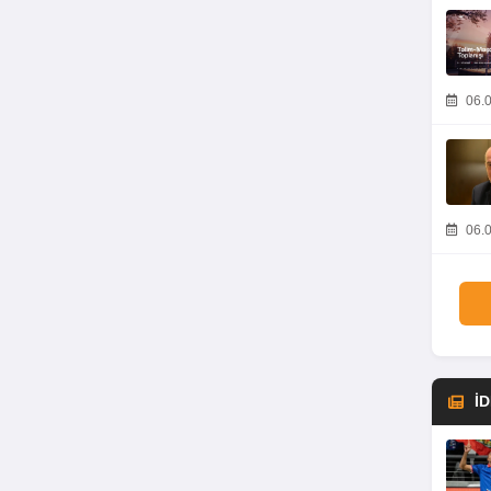
06.0
06.0
İ