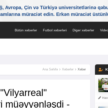
Bütün xəbərlər
Futbol xəbərləri
Digər xəbərlər
Video
Ana Səhifə
Xəbərlər
Xəbər
K
"Vilyarreal"
Hacı
ri müəyyənləşdi -