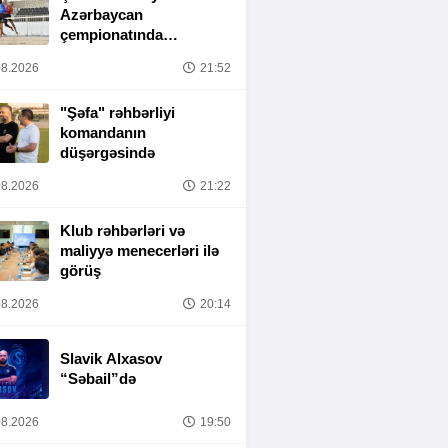
Azərbaycan
çempionatında
yarımfinal mərhələsi
8.2026
21:52
başa çatıb
"Şəfa" rəhbərliyi
komandanın
düşərgəsində
8.2026
21:22
Klub rəhbərləri və
maliyyə menecerləri ilə
görüş
8.2026
20:14
Slavik Alxasov
“Səbail”də
8.2026
19:50