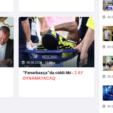
06.0
06.0
06.08.2026 - 16:08
“Fənərbaxça”da ciddi itki -
2 AY
06.0
OYNAMAYACAQ
06.0