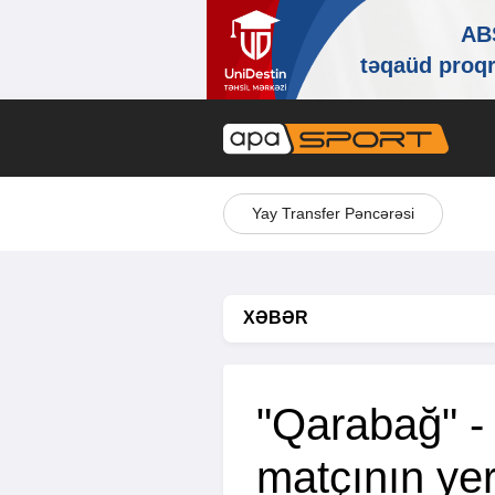
Yay Transfer Pəncərəsi
XƏBƏR
"Qarabağ" - 
matçının ye