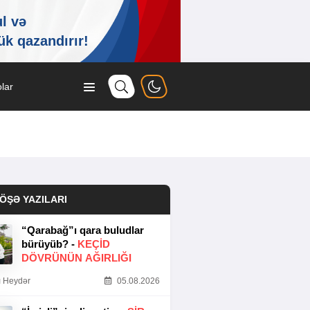
lar
ÖŞƏ YAZILARI
“Qarabağ”ı qara buludlar
bürüyüb? -
KEÇID
DÖVRÜNÜN AĞIRLIĞI
 Heydər
05.08.2026