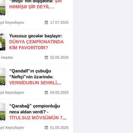
“İmişli”nin diqqətinə:
ŞIR
HƏMIŞƏ ŞIR DEYIL…
yıl Xeyrullayev
17.07.2026
Yuxusuz gecələr başlayır:
DÜNYA ÇEMPIONATINDA
KIM FAVORITDIR?
 Heydər
02.06.2026
“Qandalf”ın çubuğu
“Neftçi”nin üzərində:
VERNİDUBUN SEHRLİ
TOXUNUŞU
yıl Xeyrullayev
04.05.2026
“Qarabağ” çempionluğu
necə əldən verdi? -
TITULSUZ MÖVSÜMÜN 7
SƏBƏBI
yıl Xeyrullayev
01.05.2026