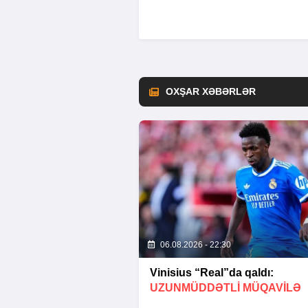
OXŞAR XƏBƏRLƏR
06.08.2026 - 22:30
Vinisius “Real”da qaldı:
UZUNMÜDDƏTLİ MÜQAVİLƏ