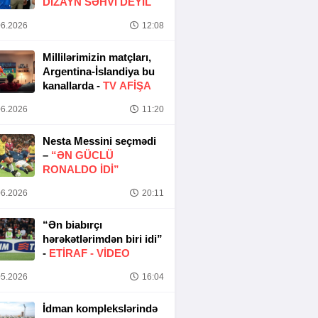
DIZAYN SƏHVI DEYIL
6.2026
12:08
Millilərimizin matçları,
Argentina-İslandiya bu
kanallarda -
TV AFİŞA
6.2026
11:20
Nesta Messini seçmədi
–
“ƏN GÜCLÜ
RONALDO IDI”
6.2026
20:11
“Ən biabırçı
hərəkətlərimdən biri idi”
-
ETIRAF -
VİDEO
5.2026
16:04
İdman komplekslərində