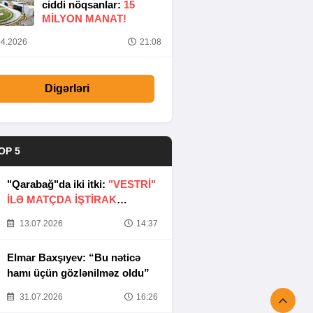
ciddi nöqsanlar:
15
MILYON MANAT!
4.2026
21:08
Digərləri
OP 5
"Qarabağ"da iki itki:
"VESTRİ"
İLƏ MATÇDA İŞTİRAK
ETMƏYƏCƏKLƏR
13.07.2026
14:37
Elmar Baxşıyev: “Bu nəticə
hamı üçün gözlənilməz oldu”
31.07.2026
16:26