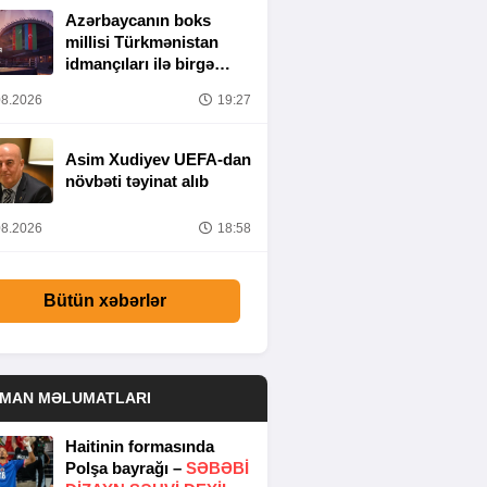
Azərbaycanın boks
millisi Türkmənistan
idmançıları ilə birgə
Bakıda hazırlığa
8.2026
19:27
başlayıb
Asim Xudiyev UEFA-dan
növbəti təyinat alıb
8.2026
18:58
Bütün xəbərlər
DMAN MƏLUMATLARI
Haitinin formasında
Polşa bayrağı –
SƏBƏBI