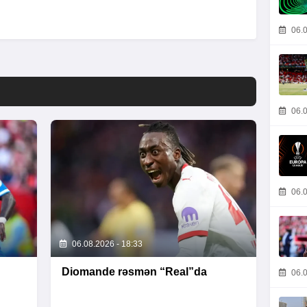
06.0
06.0
06.0
06.08.2026 - 18:33
Diomande rəsmən “Real”da
06.0