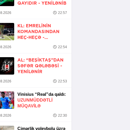
QAYIDIR -
YENİLƏNİB
8.2026
22:57
KL: EMRELININ
KOMANDASINDAN
HEÇ-HEÇƏ -
YENİLƏNİR
8.2026
22:54
AL: “BEŞIKTAŞ”DAN
SƏFƏR QƏLƏBƏSI -
YENİLƏNİR
8.2026
22:53
Vinisius “Real”da qaldı:
UZUNMÜDDƏTLİ
MÜQAVİLƏ
8.2026
22:30
Çimərlik voleybolu üzrə