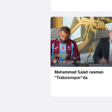
06.08.2026 - 16:31
Məhəmməd Salah rəsmən
“Trabzonspor”da