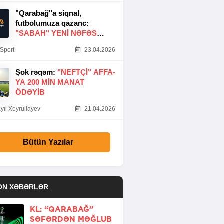
"Qarabağ"a siqnal,
futbolumuza qazanc:
"SABAH" YENI NƏFƏS
GƏTIRDI
Sport
23.04.2026
Şok rəqəm:
"NEFTÇI" AFFA-
YA 200 MIN MANAT
ÖDƏYIB
yıl Xeyrullayev
21.04.2026
Bütün Yazılar
ON XƏBƏRLƏR
KL: “QARABAĞ”
SƏFƏRDƏN MƏĞLUB