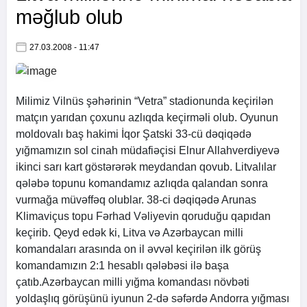
məğlub olub
27.03.2008 - 11:47
Milimiz Vilnüs şəhərinin “Vetra” stadionunda keçirilən
matçın yarıdan çoxunu azlıqda keçirməli olub. Oyunun
moldovalı baş hakimi İqor Şatski 33-cü dəqiqədə
yığmamızın sol cinah müdafiəçisi Elnur Allahverdiyevə
ikinci sarı kart göstərərək meydandan qovub. Litvalılar
qələbə topunu komandamız azlıqda qalandan sonra
vurmağa müvəffəq olublar. 38-ci dəqiqədə Arunas
Klimaviçus topu Fərhad Vəliyevin qoruduğu qapıdan
keçirib. Qeyd edək ki, Litva və Azərbaycan milli
komandaları arasında on il əvvəl keçirilən ilk görüş
komandamızın 2:1 hesablı qələbəsi ilə başa
çatıb.Azərbaycan milli yığma komandası növbəti
yoldaşlıq görüşünü iyunun 2-də səfərdə Andorra yığması