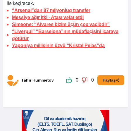
ilə keçirəcək.
“Arsenal”dan 87 milyonluq transfer
Messiyə ağır itki -
Atası vəfat etdi
Simeone: “Alvares bizim üçün çox vacibdir”
“Liverpul” “Barselona”nın müdafiəçisini icarəyə
götürür
Yaponiya millisinin üzvü “Kristal Pelas”da
0
0
Tahir Hummetov
Paylaş