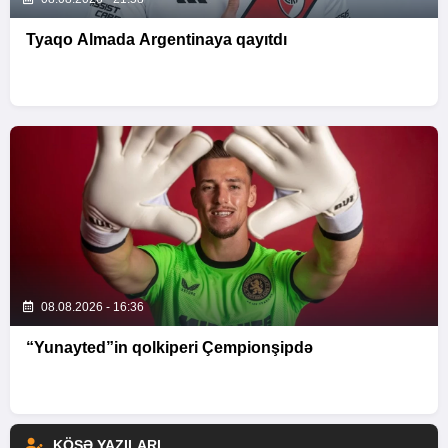
Tyaqo Almada Argentinaya qayıtdı
08.08.2026 - 16:36
“Yunayted”in qolkiperi Çempionşipdə
KÖŞƏ YAZILARI