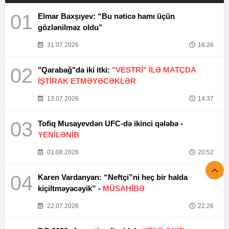
01
Elmar Baxşıyev: “Bu nəticə hamı üçün
gözlənilməz oldu”
31.07.2026
16:26
02
"Qarabağ"da iki itki:
"VESTRİ" İLƏ MATÇDA
İŞTİRAK ETMƏYƏCƏKLƏR
13.07.2026
14:37
03
Tofiq Musayevdən UFC-də ikinci qələbə -
YENİLƏNİB
01.08.2026
20:52
04
Karen Vardanyan: “Neftçi”ni heç bir halda
kiçiltməyəcəyik” -
MÜSAHİBƏ
22.07.2026
22:26