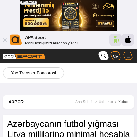
APA Sport
Mobil tətbiqimizi buradan yüklə!
Yay Transfer Pəncərəsi
XƏBƏR
Ana Səhifə
Xəbərlər
Xəbər
Azərbaycanın futbol yığması
Litva millilərinə minimal hesabla