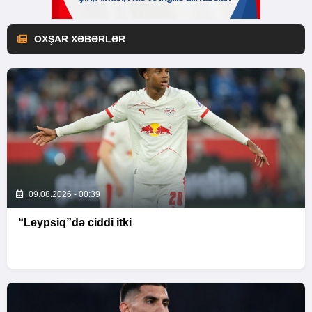
OXŞAR XƏBƏRLƏR
09.08.2026 - 00:39
“Leypsiq”də ciddi itki