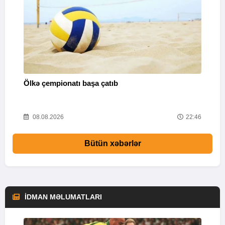
Ölkə çempionatı başa çatıb
T
37
08.08.2026
22:46
Bütün xəbərlər
İDMAN MƏLUMATLARI