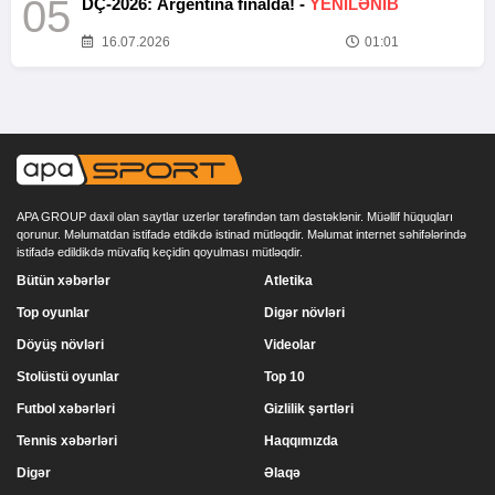
05
DÇ-2026: Argentina finalda! -
YENİLƏNİB
16.07.2026
01:01
APA GROUP daxil olan saytlar uzerlər tərəfindən tam dəstəklənir. Müəllif hüquqları
qorunur. Məlumatdan istifadə etdikdə istinad mütləqdir. Məlumat internet səhifələrində
istifadə edildikdə müvafiq keçidin qoyulması mütləqdir.
Bütün xəbərlər
Atletika
Top oyunlar
Digər növləri
Döyüş növləri
Videolar
Stolüstü oyunlar
Top 10
Futbol xəbərləri
Gizlilik şərtləri
Tennis xəbərləri
Haqqımızda
Digər
Əlaqə