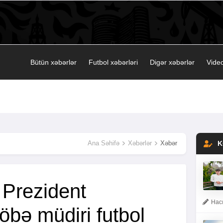
Bütün xəbərlər
Futbol xəbərləri
Digər xəbərlər
Video
Ana Səhifə
Xəbərlər
Xəbər
K
Prezident
Hacı
öbə müdiri futbol