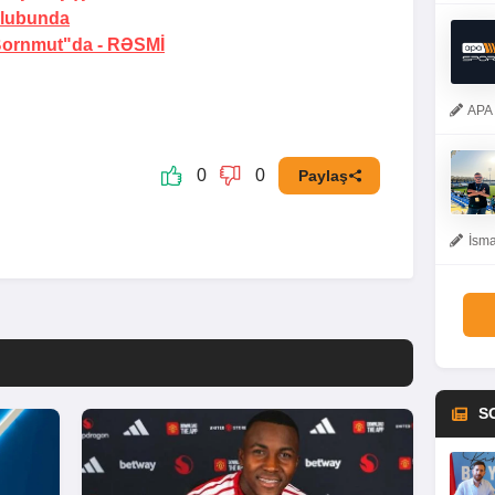
klubunda
"Bornmut"da -
RƏSMİ
APA 
0
0
Paylaş
İsma
S