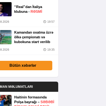
“Real”dan İtaliya
klubuna -
RƏSMİ
8.2026
19:57
Kamandan oxatma üzrə
ölkə çempionatı və
kubokuna start verilib
8.2026
19:35
Bütün xəbərlər
DMAN MƏLUMATLARI
Haitinin formasında
Polşa bayrağı –
SƏBƏBI