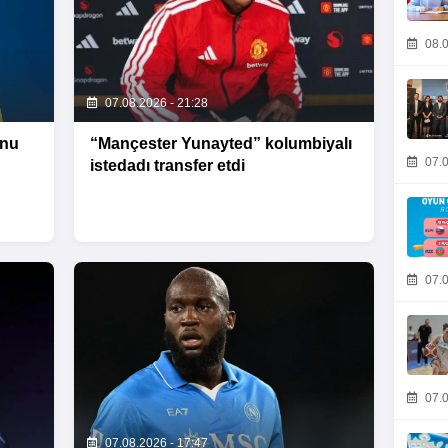
08.0
07.08.2026 - 21:28
unu
“Mançester Yunayted” kolumbiyalı
07.0
istedadı transfer etdi
07.0
07.0
07.08.2026 - 17:47