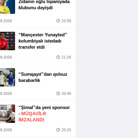
Zidanın oğlu İspaniyada
klubunu dəyişdi
8.2026
22:09
“Mançester Yunayted”
kolumbiyalı istedadı
transfer etdi
8.2026
21:28
“Sumqayıt”dan qolsuz
bərabərlik
8.2026
20:46
“Şimal”da yeni sponsor
-
MÜQAVİLƏ
İMZALANDI
8.2026
20:25