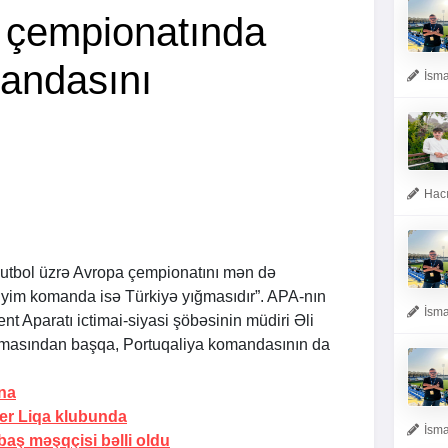
 çempionatında
andasını
İsma
Hacı
Futbol üzrə Avropa çempionatını mən də
iyim komanda isə Türkiyə yığmasıdır”.
APA
-nın
İsma
t Aparatı ictimai-siyasi şöbəsinin müdiri Əli
ğmasından başqa, Portuqaliya komandasının da
na
er Liqa klubunda
İsma
 baş məşqçisi bəlli oldu