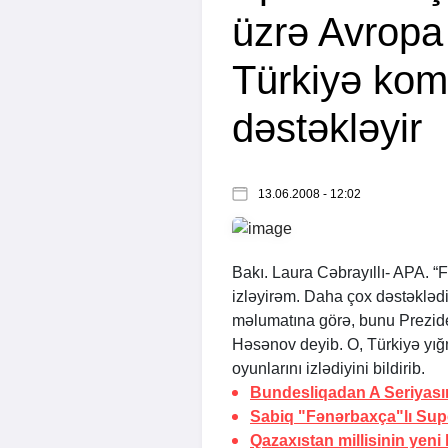
üzrə Avropa
Türkiyə kom
dəstəkləyir
13.06.2008 - 12:02
Bakı. Laura Cəbrayıllı-
APA
. “
izləyirəm. Daha çox dəstəkləd
məlumatına görə, bunu Preziden
Həsənov deyib. O, Türkiyə yı
oyunlarını izlədiyini bildirib.
Bundesliqadan A Seriyası
Sabiq "Fənərbaxça"lı Sup
Qazaxıstan millisinin yeni