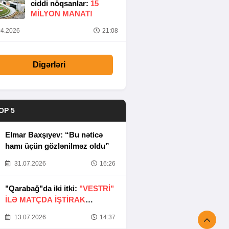
ciddi nöqsanlar:
15
MILYON MANAT!
4.2026
21:08
Digərləri
OP 5
Elmar Baxşıyev: “Bu nəticə
hamı üçün gözlənilməz oldu”
31.07.2026
16:26
"Qarabağ"da iki itki:
"VESTRİ"
İLƏ MATÇDA İŞTİRAK
ETMƏYƏCƏKLƏR
13.07.2026
14:37