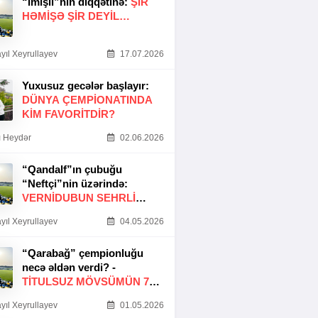
“İmişli”nin diqqətinə:
ŞIR
HƏMIŞƏ ŞIR DEYIL…
yıl Xeyrullayev
17.07.2026
Yuxusuz gecələr başlayır:
DÜNYA ÇEMPIONATINDA
KIM FAVORITDIR?
 Heydər
02.06.2026
“Qandalf”ın çubuğu
“Neftçi”nin üzərində:
VERNİDUBUN SEHRLİ
TOXUNUŞU
yıl Xeyrullayev
04.05.2026
“Qarabağ” çempionluğu
necə əldən verdi? -
TITULSUZ MÖVSÜMÜN 7
SƏBƏBI
yıl Xeyrullayev
01.05.2026