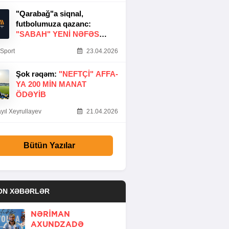
"Qarabağ"a siqnal,
futbolumuza qazanc:
"SABAH" YENI NƏFƏS
GƏTIRDI
Sport
23.04.2026
Şok rəqəm:
"NEFTÇI" AFFA-
YA 200 MIN MANAT
ÖDƏYIB
yıl Xeyrullayev
21.04.2026
Bütün Yazılar
ON XƏBƏRLƏR
NƏRIMAN
AXUNDZADƏ