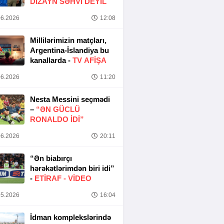
DIZAYN SƏHVI DEYIL
6.2026
12:08
Millilərimizin matçları,
Argentina-İslandiya bu
kanallarda -
TV AFİŞA
6.2026
11:20
Nesta Messini seçmədi
–
“ƏN GÜCLÜ
RONALDO IDI”
6.2026
20:11
“Ən biabırçı
hərəkətlərimdən biri idi”
-
ETIRAF -
VİDEO
5.2026
16:04
İdman komplekslərində