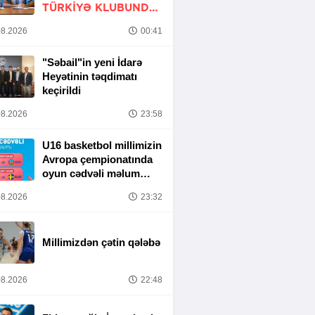
TÜRKIYƏ KLUBUNDA
-
RƏSMİ
8.2026
00:41
"Səbail"in yeni İdarə
Heyətinin təqdimatı
keçirildi
8.2026
23:58
U16 basketbol millimizin
Avropa çempionatında
oyun cədvəli məlum
olub
8.2026
23:32
Millimizdən çətin qələbə
8.2026
22:48