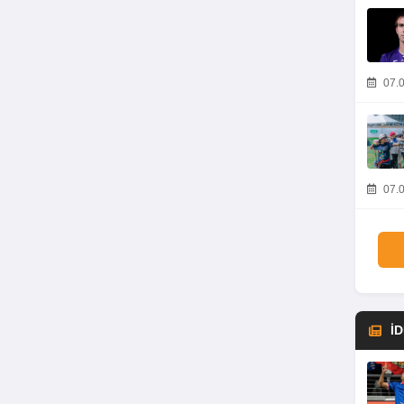
07.0
07.0
İ