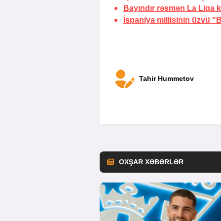
Bayındır rəsmən La Liqa 
İspaniya millisinin üzvü 
Tahir Hummetov
OXŞAR XƏBƏRLƏR