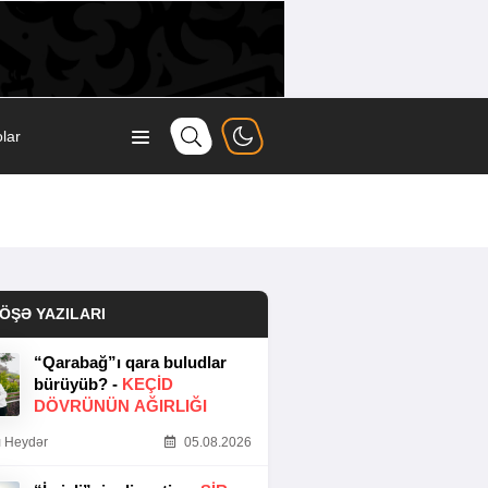
lar
ÖŞƏ YAZILARI
“Qarabağ”ı qara buludlar
bürüyüb? -
KEÇID
DÖVRÜNÜN AĞIRLIĞI
 Heydər
05.08.2026