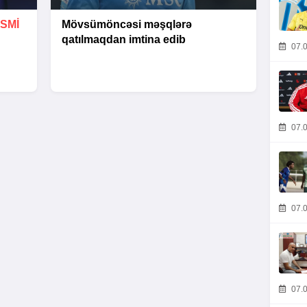
SMİ
Mövsümöncəsi məşqlərə
qatılmaqdan imtina edib
07.0
07.0
07.0
07.0