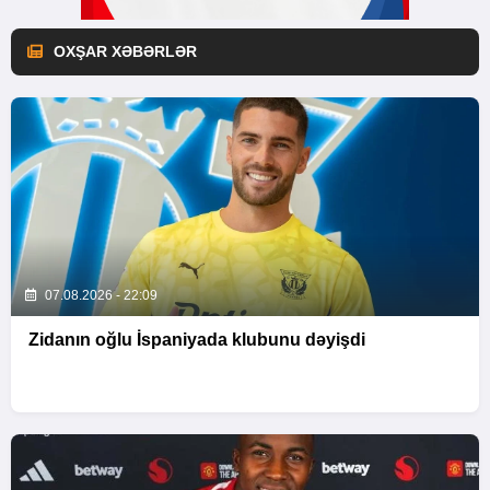
OXŞAR XƏBƏRLƏR
07.08.2026 - 22:09
Zidanın oğlu İspaniyada klubunu dəyişdi