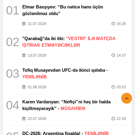
01
Elmar Baxşıyev: “Bu nəticə hamı üçün
gözlənilməz oldu”
31.07.2026
16:26
02
"Qarabağ"da iki itki:
"VESTRİ" İLƏ MATÇDA
İŞTİRAK ETMƏYƏCƏKLƏR
13.07.2026
14:37
03
Tofiq Musayevdən UFC-də ikinci qələbə -
YENİLƏNİB
01.08.2026
20:52
04
Karen Vardanyan: “Neftçi”ni heç bir halda
kiçiltməyəcəyik” -
MÜSAHİBƏ
22.07.2026
22:26
DÇ-2026: Argentina finalda! -
YENİLƏNİB