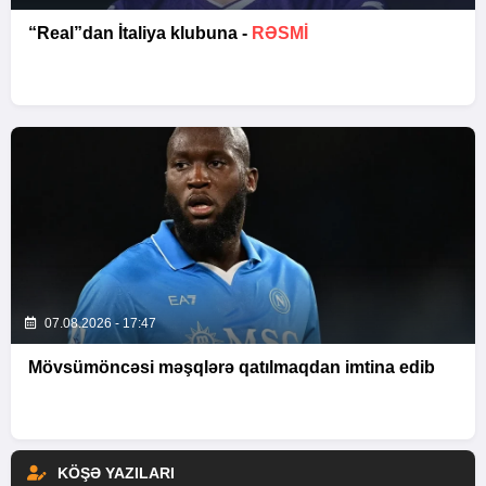
“Real”dan İtaliya klubuna -
RƏSMİ
07.08.2026 - 17:47
Mövsümöncəsi məşqlərə qatılmaqdan imtina edib
KÖŞƏ YAZILARI