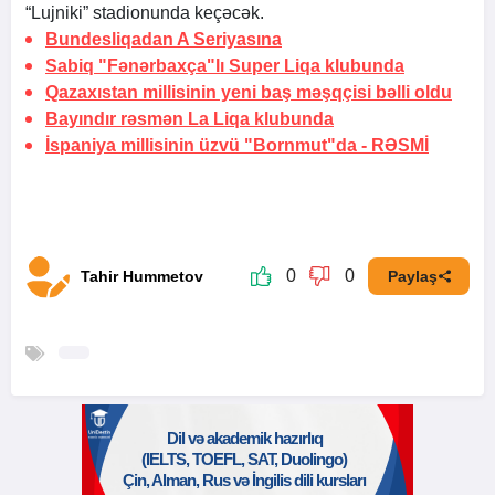
“Lujniki” stadionunda keçəcək.
Bundesliqadan A Seriyasına
Sabiq "Fənərbaxça"lı Super Liqa klubunda
Qazaxıstan millisinin yeni baş məşqçisi bəlli oldu
Bayındır rəsmən La Liqa klubunda
İspaniya millisinin üzvü "Bornmut"da -
RƏSMİ
0
0
Tahir Hummetov
Paylaş