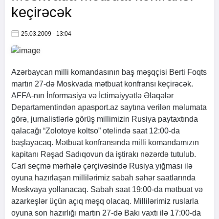
keçirəcək
25.03.2009 - 13:04
Azərbaycan milli komandasının baş məşqçisi Berti Foqts
martın 27-də Moskvada mətbuat konfransı keçirəcək.
AFFA-nın İnformasiya və İctimaiyyətlə Əlaqələr
Departamentindən apasport.az saytına verilən məlumata
görə, jurnalistlərlə görüş millimizin Rusiya paytaxtında
qalacağı “Zolotoye koltso” otelində saat 12:00-da
başlayacaq. Mətbuat konfransında milli komandamızın
kapitanı Rəşad Sadıqovun da iştirakı nəzərdə tutulub.
Cari seçmə mərhələ çərçivəsində Rusiya yığması ilə
oyuna hazırlaşan millilərimiz sabah səhər saatlarında
Moskvaya yollanacaq. Sabah saat 19:00-da mətbuat və
azarkeşlər üçün açıq məşq olacaq. Millilərimiz ruslarla
oyuna son hazırlığı martın 27-də Bakı vaxtı ilə 17:00-da