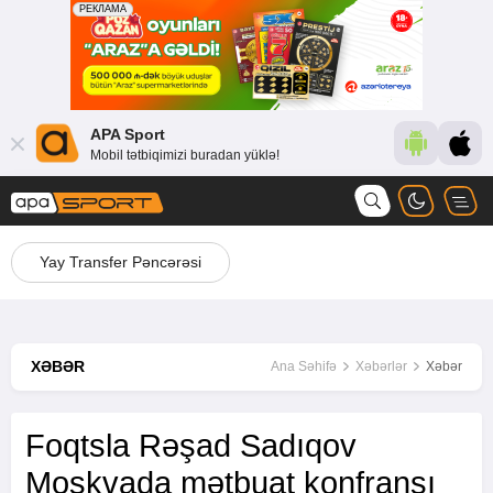
APA Sport
Mobil tətbiqimizi buradan yüklə!
Yay Transfer Pəncərəsi
XƏBƏR
Ana Səhifə
Xəbərlər
Xəbər
Foqtsla Rəşad Sadıqov
Moskvada mətbuat konfransı