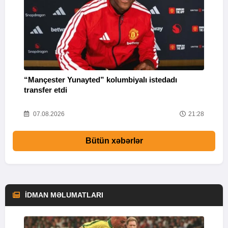
“Mançester Yunayted” kolumbiyalı istedadı
“
transfer etdi
09
07.08.2026
21:28
Bütün xəbərlər
İDMAN MƏLUMATLARI