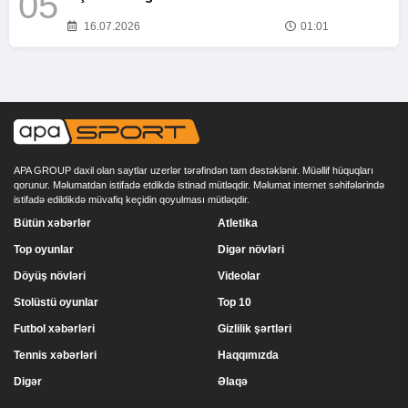
05
16.07.2026
01:01
APA GROUP daxil olan saytlar uzerlər tərəfindən tam dəstəklənir. Müəllif hüquqları
qorunur. Məlumatdan istifadə etdikdə istinad mütləqdir. Məlumat internet səhifələrində
istifadə edildikdə müvafiq keçidin qoyulması mütləqdir.
Bütün xəbərlər
Atletika
Top oyunlar
Digər növləri
Döyüş növləri
Videolar
Stolüstü oyunlar
Top 10
Futbol xəbərləri
Gizlilik şərtləri
Tennis xəbərləri
Haqqımızda
Digər
Əlaqə