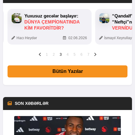
Yuxusuz gecələr başlayır:
“Qandalf”
DÜNYA ÇEMPIONATINDA
“Neftçi”ni
KIM FAVORITDIR?
VERNİDUB
TOXUNUŞ
Hacı Heydər
02.06.2026
İsmayıl Xeyrullaye
1
2
3
4
5
6
7
Bütün Yazılar
SON XƏBƏRLƏR