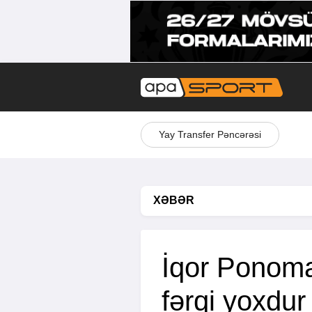
Yay Transfer Pəncərəsi
XƏBƏR
İqor Ponoma
fərqi yoxdur