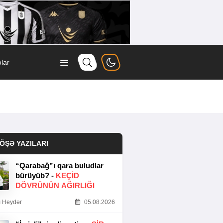
lar
ÖŞƏ YAZILARI
“Qarabağ”ı qara buludlar
bürüyüb? -
KEÇID
DÖVRÜNÜN AĞIRLIĞI
 Heydər
05.08.2026