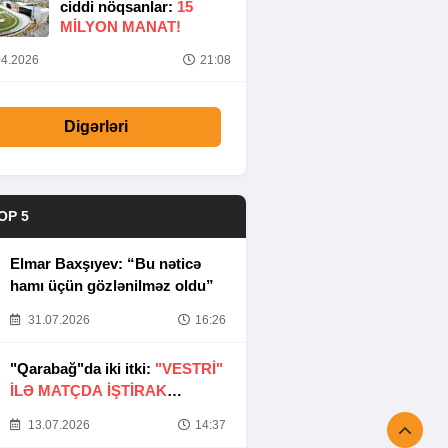
ciddi nöqsanlar:
15
MILYON MANAT!
4.2026
21:08
Digərləri
OP 5
Elmar Baxşıyev: “Bu nəticə
hamı üçün gözlənilməz oldu”
31.07.2026
16:26
"Qarabağ"da iki itki:
"VESTRİ"
İLƏ MATÇDA İŞTİRAK
ETMƏYƏCƏKLƏR
13.07.2026
14:37