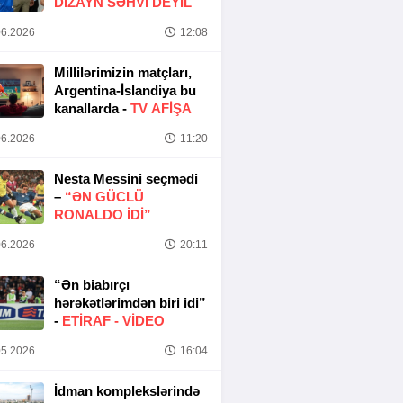
DIZAYN SƏHVI DEYIL
6.2026
12:08
Millilərimizin matçları,
Argentina-İslandiya bu
kanallarda -
TV AFİŞA
6.2026
11:20
Nesta Messini seçmədi
–
“ƏN GÜCLÜ
RONALDO IDI”
6.2026
20:11
“Ən biabırçı
hərəkətlərimdən biri idi”
-
ETIRAF -
VİDEO
5.2026
16:04
İdman komplekslərində