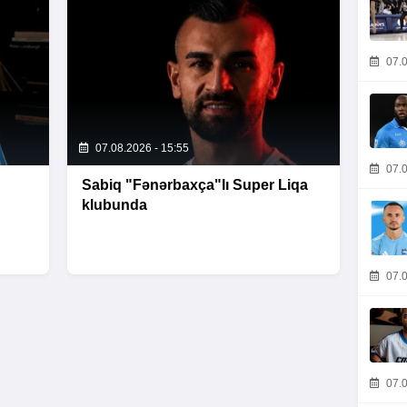
07.0
07.08.2026 - 15:55
07.0
Sabiq "Fənərbaxça"lı Super Liqa
klubunda
07.0
07.0