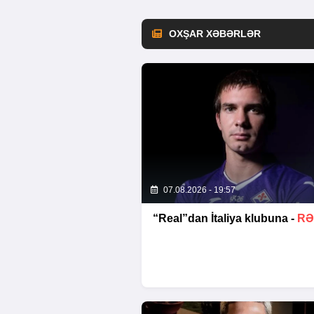
OXŞAR XƏBƏRLƏR
07.08.2026 - 19:57
“Real”dan İtaliya klubuna -
RƏ