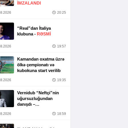
İMZALANDI
8.2026
20:25
“Real”dan İtaliya
klubuna -
RƏSMİ
8.2026
19:57
Kamandan oxatma üzrə
ölkə çempionatı və
kubokuna start verilib
8.2026
19:35
Vernidub “Neftçi”nin
uğursuzluğundan
danışdı –
“MƏSULIYYƏT
8.2026
18:59
TAMAMILƏ MƏNIM
ÜZƏRIMDƏDIR”