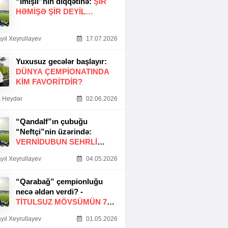
“İmişli”nin diqqətinə:
ŞIR
HƏMIŞƏ ŞIR DEYIL…
yıl Xeyrullayev
17.07.2026
Yuxusuz gecələr başlayır:
DÜNYA ÇEMPIONATINDA
KIM FAVORITDIR?
 Heydər
02.06.2026
“Qandalf”ın çubuğu
“Neftçi”nin üzərində:
VERNİDUBUN SEHRLİ
TOXUNUŞU
yıl Xeyrullayev
04.05.2026
“Qarabağ” çempionluğu
necə əldən verdi? -
TITULSUZ MÖVSÜMÜN 7
SƏBƏBI
yıl Xeyrullayev
01.05.2026