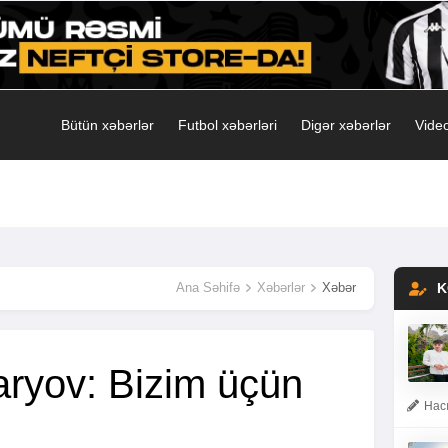
Bütün xəbərlər
Futbol xəbərləri
Digər xəbərlər
Video
Ana Səhifə
Xəbərlər
Xəbər
K
ryov: Bizim üçün
Hacı