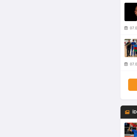
07.0
07.0
İ