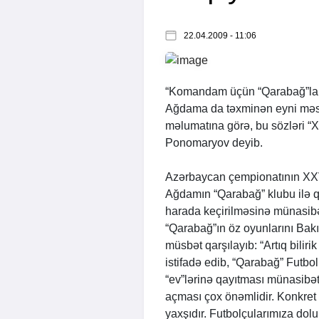
22.04.2009 - 11:06
“Komandam üçün “Qarabağ”la h
Ağdama da təxminən eyni məsa
məlumatına görə, bu sözləri “
Ponomaryov deyib.
Azərbaycan çempionatının XXV
Ağdamın “Qarabağ” klubu ilə qa
harada keçirilməsinə münasibət
“Qarabağ”ın öz oyunlarını Bak
müsbət qarşılayıb: “Artıq bilir
istifadə edib, “Qarabağ” Futb
“ev”lərinə qayıtması münasibəti
açması çox önəmlidir. Konkret
yaxşıdır. Futbolçularımıza dolu 