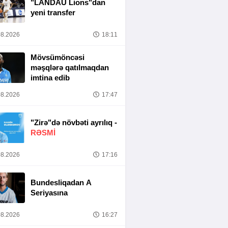
"LANDAU Lions"dan
yeni transfer
8.2026
18:11
Mövsümöncəsi
məşqlərə qatılmaqdan
imtina edib
8.2026
17:47
"Zirə"də növbəti ayrılıq -
RƏSMİ
8.2026
17:16
Bundesliqadan A
Seriyasına
8.2026
16:27