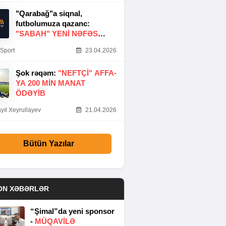
"Qarabağ"a siqnal,
futbolumuza qazanc:
"SABAH" YENI NƏFƏS
GƏTIRDI
Sport
23.04.2026
Şok rəqəm:
"NEFTÇI" AFFA-
YA 200 MIN MANAT
ÖDƏYIB
yıl Xeyrullayev
21.04.2026
Bütün Yazılar
ON XƏBƏRLƏR
“Şimal”da yeni sponsor
-
MÜQAVİLƏ