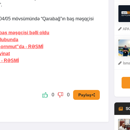
.
04/05 mövsümündə “Qarabağ”ın baş məşqçisi
APA 
 baş məşqçisi bəlli oldu
klubunda
"Bornmut"da -
RƏSMİ
yinat
 -
RƏSMİ
İsma
0
0
Paylaş
S