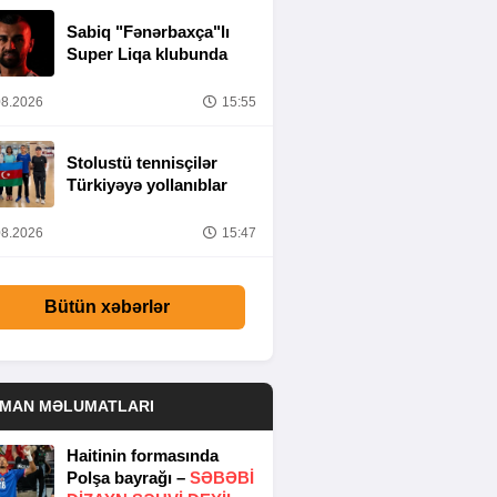
Sabiq "Fənərbaxça"lı
Super Liqa klubunda
8.2026
15:55
Stolustü tennisçilər
Türkiyəyə yollanıblar
8.2026
15:47
Bütün xəbərlər
DMAN MƏLUMATLARI
Haitinin formasında
Polşa bayrağı –
SƏBƏBI