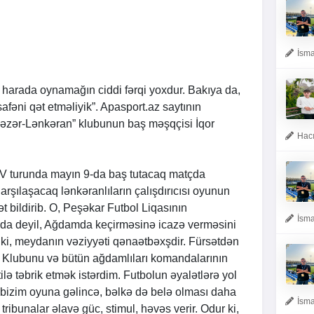
İsma
arada oynamağın ciddi fərqi yoxdur. Bakıya da,
fəni qət etməliyik”.
Apasport.az
saytının
Xəzər-Lənkəran” klubunun baş məşqçisi İqor
Hacı
 turunda mayın 9-da baş tutacaq matçda
rşılaşacaq lənkəranlıların çalışdırıcısı oyunun
 bildirib. O, Peşəkar Futbol Liqasının
İsma
ıda deyil, Ağdamda keçirməsinə icazə verməsini
ik ki, meydanın vəziyyəti qənaətbəxşdir. Fürsətdən
ol Klubunu və bütün ağdamlıları komandalarının
lə təbrik etmək istərdim. Futbolun əyalətlərə yol
 bizim oyuna gəlincə, bəlkə də belə olması daha
İsma
tribunalar əlavə güc, stimul, həvəs verir. Odur ki,