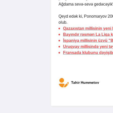
Ağdama sevə-sevə gedəcəyik”
Qeyd edək ki, Ponomaryov 20
olub.
Qazaxıstan millisinin yeni
Bayındır rəsmən La Liqa 
İspaniya millisinin üzvü 
Uruqvay millisində yeni tə
Fransada klubunu dəyişib
Tahir Hummetov