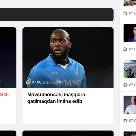
07.0
07.0
07.08.2026 - 17:47
07.0
SMİ
Mövsümöncəsi məşqlərə
qatılmaqdan imtina edib
07.0